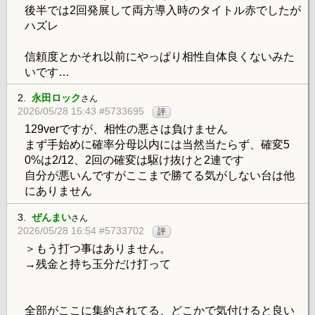
後半では2回発展して両方導入時のタイトル赤でしたが
ハズレ
信頼度とかそれ以前にやっぱり相性自体良くないみた
いです…
2.
永田ロック
さん
2026/05/28 15:43 #5733695
評
129verですが、相性の悪さは負けません
まず手始めに確率分母以内には当然当たらず、確変5
0%は2/12、2回の確変は駆け抜けと2連です
自分が悪いんですがここまで勝てる気がしない台は他
にありません
3.
ぜんまい
さん
2026/05/28 16:54 #5733702
評
＞もう打つ事はありません。
→残金と持ち玉分だけ打って
全部がここに集約されてる、どこかで気付けると良い