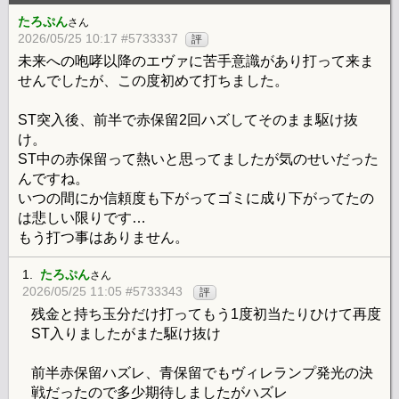
たろぷん
さん
2026/05/25 10:17 #5733337
評
未来への咆哮以降のエヴァに苦手意識があり打って来ま
せんでしたが、この度初めて打ちました。
ST突入後、前半で赤保留2回ハズしてそのまま駆け抜
け。
ST中の赤保留って熱いと思ってましたが気のせいだった
んですね。
いつの間にか信頼度も下がってゴミに成り下がってたの
は悲しい限りです…
もう打つ事はありません。
1.
たろぷん
さん
2026/05/25 11:05 #5733343
評
残金と持ち玉分だけ打ってもう1度初当たりひけて再度
ST入りましたがまた駆け抜け
前半赤保留ハズレ、青保留でもヴィレランプ発光の決
戦だったので多少期待しましたがハズレ