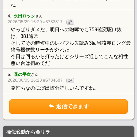
ね
4.
永田ロック
さん
2026/05/29 16:29 #5733817
評
やっぱりダメだ、明日への咆哮でも759確変駆け抜
け、381通常
そしてその時短中のレバブル先読み3回当該赤ロング最
終号機偶数リーチが外れた
今日は回るから打ったけどシリーズ通してこんな相性
悪い台は初めてだ
5.
花の平次
さん
2026/06/05 16:23 #5734687
評
発打ちなのに演出随分詳しいんですね。
返信できます
擬似変動から金リラ