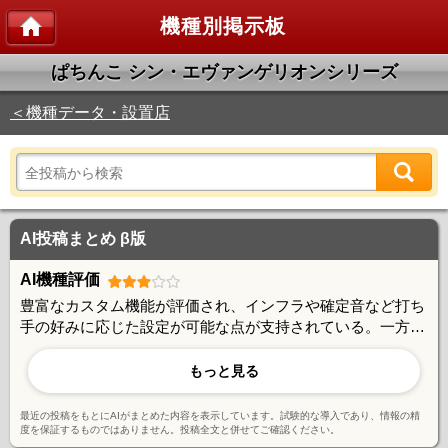
機種別掲示板
ぱちんこ シン・エヴァンゲリオンシリーズ
＜機種データ・設置店
AI投稿まとめ β版
AI機種評価
豊富なカスタム機能が評価され、インフラや確定音など打ち
手の好みに応じた設定が可能な点が支持されている。一方で
右打ち中の10R振り分けが体感的に50%より低いと感じる声
や、129タイプでも大ハマりが頻発するという出玉性能への
もっと見る
不満も見られる。夕方背景などのレア演出は存在するものの
当選率が低く、演出面では賛否が分かれている。カスタムの
最近の投稿をもとにAIがまとめた内容を表示しています。試験的な導入であり、情報の精
自由度とエヴァならではの多彩な演出が魅力だが、出玉バラ
度を保証するものではありません。投稿全文と併せてご確認ください。