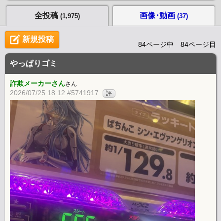
ンスには改善を求める意見もある機種。
全投稿
画像･動画
(1,975)
(37)
新規投稿
84ページ中 84ページ目
やっぱりゴミ
詐欺メーカーさん
さん
2026/07/25 18:12 #5741917
評