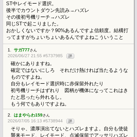
ST中レイモード選択。
後半でカウントダウン先読み→ハズレ
その後初号機リーチ→ハズレ
同じSTで起こりました。
おかしくないですか？90%あるんですよ信頼度。結構打
ってますがちょいちょいあるんですよねこういうこと
1.
サガ777
さん
2026/06/27 21:55 #5737985
評
確かにありますね。
確定ではないにしろ それだけ熱ければ当たるような
ものですよね。
自分もレイモード選択時に赤保留外れたり
初号機リーチはずれり 図柄が機体になってこれはき
たと思ったら外れるし。
もう何でもありですよね。
2.
はまやらわ159
さん
2026/07/05 16:13 #5738944
評
そりゃ、濃厚演出てないとハズレますよ。自分も使徒
襲来モード、レイモード、点滅保留でアッサリハズレ