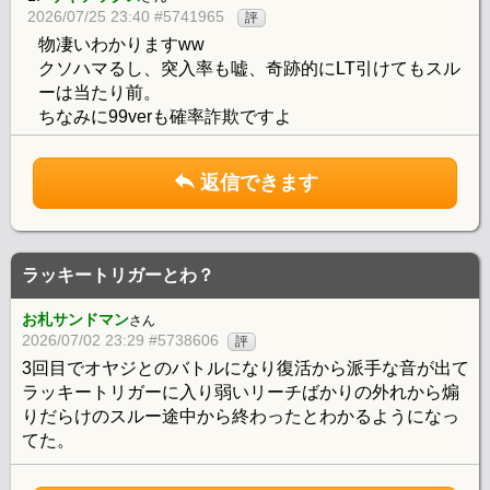
2026/07/25 23:40 #5741965
評
物凄いわかりますww
クソハマるし、突入率も嘘、奇跡的にLT引けてもスル
ーは当たり前。
ちなみに99verも確率詐欺ですよ
返信できます
ラッキートリガーとわ？
お札サンドマン
さん
2026/07/02 23:29 #5738606
評
3回目でオヤジとのバトルになり復活から派手な音が出て
ラッキートリガーに入り弱いリーチばかりの外れから煽
りだらけのスルー途中から終わったとわかるようになっ
てた。