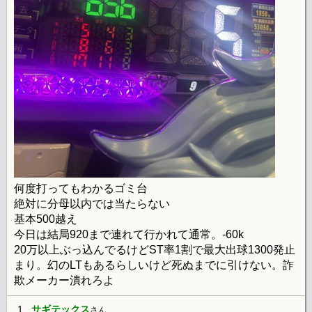
何度打ってもわかるゴミ台
絶対に分母以内では当たらない
基本500越え
今日は結局920まで連れて行かれて通常。-60k
20万以上ぶっ込んでるけどST率1割で最大出球1300発止
まり。幻のLTもあるらしいけど死ぬまでに引けない。詐
欺メーカー潰れろよ
1.
サギテックス
さん