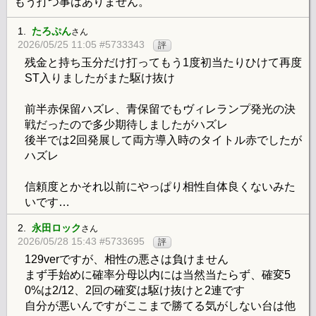
もう打つ事はありません。
1.
たろぷん
さん
2026/05/25 11:05 #5733343
評
残金と持ち玉分だけ打ってもう1度初当たりひけて再度
ST入りましたがまた駆け抜け
前半赤保留ハズレ、青保留でもヴィレランプ発光の決
戦だったので多少期待しましたがハズレ
後半では2回発展して両方導入時のタイトル赤でしたが
ハズレ
信頼度とかそれ以前にやっぱり相性自体良くないみた
いです…
2.
永田ロック
さん
2026/05/28 15:43 #5733695
評
129verですが、相性の悪さは負けません
まず手始めに確率分母以内には当然当たらず、確変5
0%は2/12、2回の確変は駆け抜けと2連です
自分が悪いんですがここまで勝てる気がしない台は他