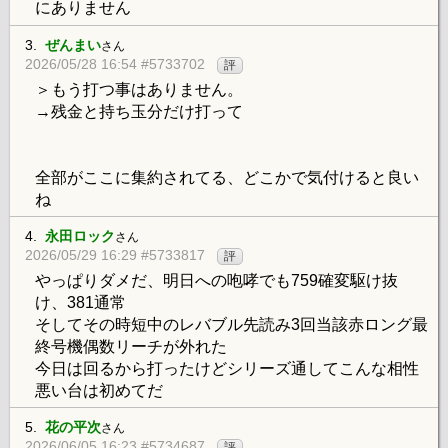
にありません
3.
ぜんまい
さん
2026/05/28 16:54 #5733702
評
＞もう打つ事はありません。
→残金と持ち玉分だけ打って
全部がここに集約されてる、どこかで気付けると良い
ね
4.
永田ロック
さん
2026/05/29 16:29 #5733817
評
やっぱりダメだ、明日への咆哮でも759確変駆け抜
け、381通常
そしてその時短中のレバブル先読み3回当該赤ロング最
終号機偶数リーチが外れた
今日は回るから打ったけどシリーズ通してこんな相性
悪い台は初めてだ
5.
花の平次
さん
2026/06/05 16:23 #5734687
評