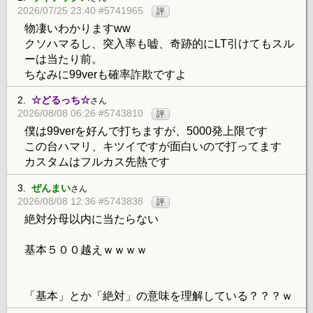
2026/07/25 23:40 #5741965
評
物凄いわかりますww
クソハマるし、突入率も嘘、奇跡的にLT引けてもスル
ーは当たり前。
ちなみに99verも確率詐欺ですよ
2.
☆どるっち☆
さん
2026/08/08 06:26 #5743810
評
僕は99verを好んで打ちますが、5000発上限です
この台ハマリ、キツイですが面白いので打ってます
カスタムはフルカス先熱です
3.
ぜんまい
さん
2026/08/08 12:36 #5743838
評
絶対分母以内に当たらない
基本５００越えｗｗｗｗ
「基本」とか「絶対」の意味を理解している？？？ｗ