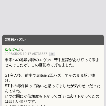
2連続ハズレ
たろぷん
さん
2026/05/25 10:17 #5733337
評
未来への咆哮以降のエヴァに苦手意識があり打って来ま
せんでしたが、この度初めて打ちました。
ST突入後、前半で赤保留2回ハズしてそのまま駆け抜
け。
ST中の赤保留って熱いと思ってましたが気のせいだった
んですね。
いつの間にか信頼度も下がってゴミに成り下がってたの
は悲しい限りです…