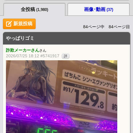
ンスには改善を求める意見もある機種。
全投稿
画像･動画
(1,980)
(37)
新規投稿
84ページ中 84ページ目
やっぱりゴミ
詐欺メーカーさん
さん
2026/07/25 18:12 #5741917
評