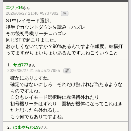
エヴァ16
さん
2026/06/27 21:48 #5737982
評
ST中レイモード選択。
後半でカウントダウン先読み→ハズレ
その後初号機リーチ→ハズレ
同じSTで起こりました。
おかしくないですか？90%あるんですよ信頼度。結構打
ってますがちょいちょいあるんですよねこういうこと
1.
サガ777
さん
2026/06/27 21:55 #5737985
評
確かにありますね。
確定ではないにしろ それだけ熱ければ当たるような
ものですよね。
自分もレイモード選択時に赤保留外れたり
初号機リーチはずれり 図柄が機体になってこれはき
たと思ったら外れるし。
もう何でもありですよね。
2.
はまやらわ159
さん