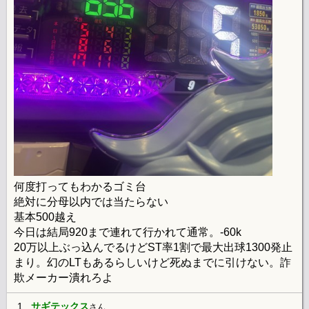
何度打ってもわかるゴミ台
絶対に分母以内では当たらない
基本500越え
今日は結局920まで連れて行かれて通常。-60k
20万以上ぶっ込んでるけどST率1割で最大出球1300発止
まり。幻のLTもあるらしいけど死ぬまでに引けない。詐
欺メーカー潰れろよ
1.
サギテックス
さん