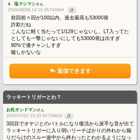
4.
塩マシマシ
さん
2026/08/08 14:10 #5743844
評
前回前々回が100以内、過去最高も53000発
詐欺だね
こんなに軽く当たって1/129じゃないし、LT入ってた
としても一撃じゃないにしても53000発は出すぎ
90%で連チャンしすぎ
嘘しかないな
返信できます
ラッキートリガーとわ？
お札サンドマン
さん
2026/07/02 23:29 #5738606
評
3回目でオヤジとのバトルになり復活から派手な音が出て
ラッキートリガーに入り弱いリーチばかりの外れから煽
りだらけのスルー途中から終わったとわかるようになっ