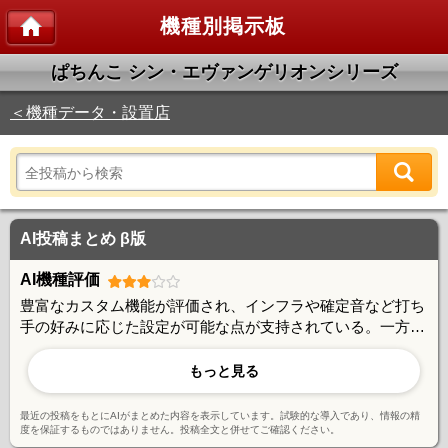
機種別掲示板
ぱちんこ シン・エヴァンゲリオンシリーズ
＜機種データ・設置店
AI投稿まとめ β版
AI機種評価
豊富なカスタム機能が評価され、インフラや確定音など打ち
手の好みに応じた設定が可能な点が支持されている。一方で
右打ち中の10R振り分けが体感的に50%より低いと感じる声
や、129タイプでも大ハマりが頻発するという出玉性能への
もっと見る
不満も見られる。夕方背景などのレア演出は存在するものの
当選率が低く、演出面では賛否が分かれている。カスタムの
最近の投稿をもとにAIがまとめた内容を表示しています。試験的な導入であり、情報の精
自由度とエヴァならではの多彩な演出が魅力だが、出玉バラ
度を保証するものではありません。投稿全文と併せてご確認ください。