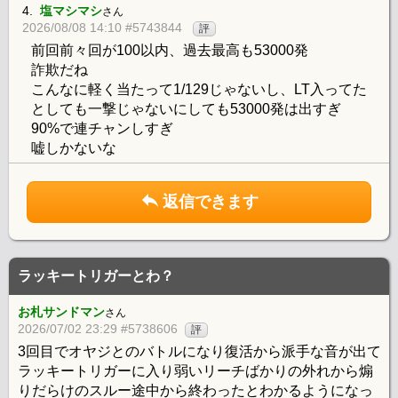
4.
塩マシマシ
さん
2026/08/08 14:10 #5743844
評
前回前々回が100以内、過去最高も53000発
詐欺だね
こんなに軽く当たって1/129じゃないし、LT入ってた
としても一撃じゃないにしても53000発は出すぎ
90%で連チャンしすぎ
嘘しかないな
返信できます
ラッキートリガーとわ？
お札サンドマン
さん
2026/07/02 23:29 #5738606
評
3回目でオヤジとのバトルになり復活から派手な音が出て
ラッキートリガーに入り弱いリーチばかりの外れから煽
りだらけのスルー途中から終わったとわかるようになっ