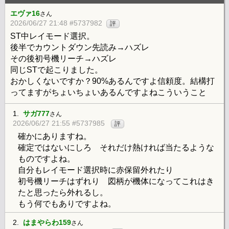
エヴァ16
さん
2026/06/27 21:48 #5737982
評
ST中レイモード選択。
後半でカウントダウン先読み→ハズレ
その後初号機リーチ→ハズレ
同じSTで起こりました。
おかしくないですか？90%あるんですよ信頼度。結構打
ってますがちょいちょいあるんですよねこういうこと
1.
サガ777
さん
2026/06/27 21:55 #5737985
評
確かにありますね。
確定ではないにしろ それだけ熱ければ当たるような
ものですよね。
自分もレイモード選択時に赤保留外れたり
初号機リーチはずれり 図柄が機体になってこれはき
たと思ったら外れるし。
もう何でもありですよね。
2.
はまやらわ159
さん