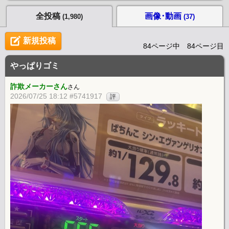
ンスには改善を求める意見もある機種。
全投稿
画像･動画
(1,980)
(37)
新規投稿
84ページ中 84ページ目
やっぱりゴミ
詐欺メーカーさん
さん
2026/07/25 18:12 #5741917
評