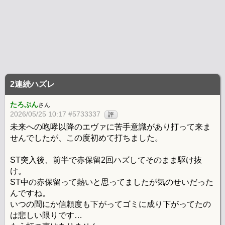
2連続ハズレ
たろぷん
さん
2026/05/25 10:17 #5733337
評
未来への咆哮以降のエヴァに苦手意識があり打って来ま
せんでしたが、この度初めて打ちました。
ST突入後、前半で赤保留2回ハズしてそのまま駆け抜
け。
ST中の赤保留って熱いと思ってましたが気のせいだった
んですね。
いつの間にか信頼度も下がってゴミに成り下がってたの
は悲しい限りです…