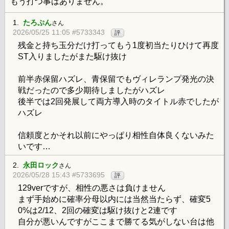
もう打つ事はありません。
1.
たろぷん
さん
2026/05/25 11:05 #5733343
評
残金と持ち玉分だけ打ってもう1度初当たりひけて再度
ST入りましたがまた駆け抜け
前半赤保留ハズレ、青保留でもヴィレランプ発光の決
戦だったので多少期待しましたがハズレ
後半では2回発展して両方導入時のタイトル赤でしたが
ハズレ
信頼度とかそれ以前にやっぱり相性自体良くないみた
いです…
2.
永田ロック
さん
2026/05/28 15:43 #5733695
評
129verですが、相性の悪さは負けません
まず手始めに確率分母以内には当然当たらず、確変5
0%は2/12、2回の確変は駆け抜けと2連です
自分が悪いんですがここまで勝てる気がしない台は他