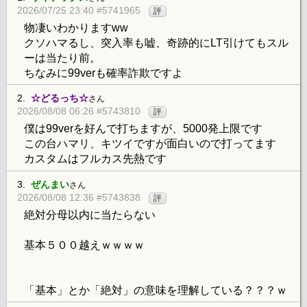
2026/07/25 23:40 #5741965
評
物凄いわかりますww
クソハマるし、突入率も嘘、奇跡的にLT引けてもスル
ーは当たり前。
ちなみに99verも確率詐欺ですよ
2.
☆どるっち☆
さん
2026/08/08 06:26 #5743810
評
僕は99verを好んで打ちますが、5000発上限です
この台ハマリ、キツイですが面白いので打ってます
カスタムはフルカス先熱です
3.
ぜんまい
さん
2026/08/08 12:36 #5743838
評
絶対分母以内に当たらない
基本５００越えｗｗｗｗ
「基本」とか「絶対」の意味を理解している？？？ｗ