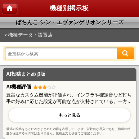
機種別掲示板
ぱちんこ シン・エヴァンゲリオンシリーズ
＜機種データ・設置店
AI投稿まとめ β版
AI機種評価
豊富なカスタム機能が評価され、インフラや確定音など打ち
手の好みに応じた設定が可能な点が支持されている。一方で
右打ち中の10R振り分けが体感的に50%より低いと感じる声
や、129タイプでも大ハマりが頻発するという出玉性能への
もっと見る
不満も見られる。夕方背景などのレア演出は存在するものの
当選率が低く、演出面では賛否が分かれている。カスタムの
最近の投稿をもとにAIがまとめた内容を表示しています。試験的な導入であり、情報の精
自由度とエヴァならではの多彩な演出が魅力だが、出玉バラ
度を保証するものではありません。投稿全文と併せてご確認ください。