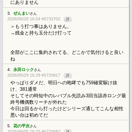
にありません
3.
ぜんまい
さん
2026/05/28 16:54 #5733702
評
＞もう打つ事はありません。
→残金と持ち玉分だけ打って
全部がここに集約されてる、どこかで気付けると良い
ね
4.
永田ロック
さん
2026/05/29 16:29 #5733817
評
やっぱりダメだ、明日への咆哮でも759確変駆け抜
け、381通常
そしてその時短中のレバブル先読み3回当該赤ロング最
終号機偶数リーチが外れた
今日は回るから打ったけどシリーズ通してこんな相性
悪い台は初めてだ
5.
花の平次
さん
2026/06/05 16:23 #5734687
評