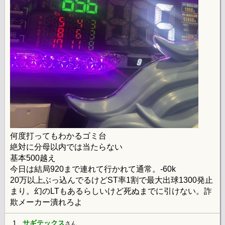
何度打ってもわかるゴミ台
絶対に分母以内では当たらない
基本500越え
今日は結局920まで連れて行かれて通常。-60k
20万以上ぶっ込んでるけどST率1割で最大出球1300発止
まり。幻のLTもあるらしいけど死ぬまでに引けない。詐
欺メーカー潰れろよ
1.
サギテックス
さん