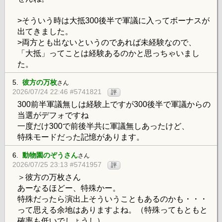
>そういう時は大抵300後半で軍議に入ってボーナスが
出てきました。
>両方とも出ないというのであれば未経験なので、
「大抵」ってことは経験あるのかと思っちゃいまし
た。
5.
彼方の万枚
さん
2026/07/24 22:46 #5741821
評
300前半軍議無しは経験上ですが300後半で軍議からの
当選がデフォですね
一度だけ300で前後半共に軍議無しあったけど、
特殊モードだった記憶があります。
6.
動物園のぞうさん
さん
2026/07/25 23:13 #5741957
評
＞彼方の万枚さん
あーなるほどー、特殊かー。
特殊だったら演出上そういうこともあるのかも・・・
って思える余地はありますよね。（特殊ってもともと
確率も低いでしょうし）