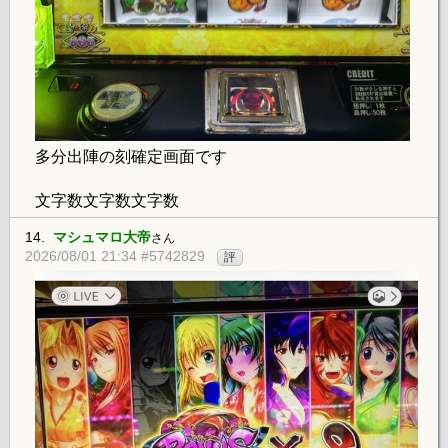
多分出陣の刻確定画面です
文字数文字数文字数
14.
マシュマロ大帝
さん
2026/08/01 21:34 #5742829
評