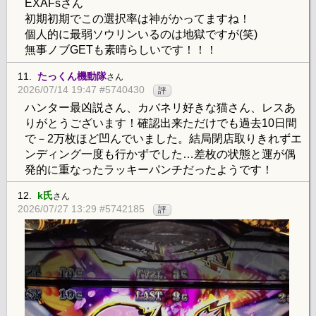
EXAFsさん
初期初期でこの選択率は神がかってますね！
個人的に最弱ソウリンいるのは地獄ですが(笑)
無事ノブGETも素晴らしいです！！！
11.
たっくん機動隊
さん
2026/07/14 19:47 #5740430
評
ハンター最凶説さん、カバネリ好きな猫さん、レスあ
りがとうございます！確認出来ただけでも過去10日間
で－2万枚ほど凹んでいました。結局閉店取りきれずエ
ンディング一度も行かずでした…差枚の状態と運が偶
発的に重なったラッキーパンチだったようです！
12.
k氏
さん
2026/07/27 13:29 #5742185
評