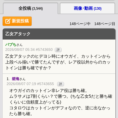
全投稿
画像･動画
(3,544)
(130)
新規投稿
148ページ中 148ページ目
乙女アタック
バブち
さん
2026/08/07 05:34 #5743650
評
乙女アタックのヒデヨシ時にオウガイ、カットインから
上段ベル揃いで勝てたんですが、レア役以外からのカッ
トインは勝ち確ですか？
1.
碧海
さん
2026/08/07 07:19 #5743655
評
オウガイのカットイン非レア役は勝ち確。
ムラサメは7割くらい？で勝つ。(ちな乙女5だと勝ち確
くらいに信頼度上がってる)
コタロウはカットインがデフォなので、逆に出なかっ
たら勝ち確。