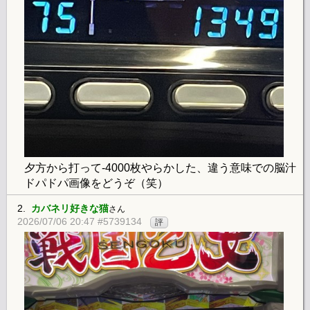
夕方から打って-4000枚やらかした、違う意味での脳汁
ドパドパ画像をどうぞ（笑）
2.
カバネリ好きな猫
さん
2026/07/06 20:47 #5739134
評