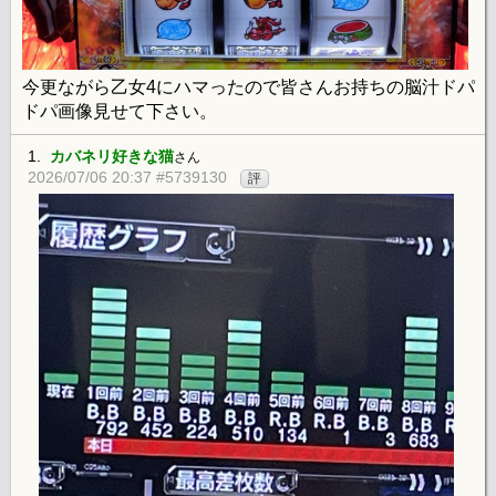
今更ながら乙女4にハマったので皆さんお持ちの脳汁ドパ
ドパ画像見せて下さい。
1.
カバネリ好きな猫
さん
2026/07/06 20:37 #5739130
評