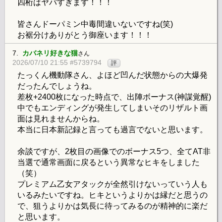
四桁はヤバすぎます！！！
皆さんドーパミン中毒間違いないですね(笑)
お裾分けありがとう御座います！！！
7.
カバネリ好きな猫
さん
2026/07/10 21:55 #5739794
評
たっくん機動隊さん、よほど凹んだ状態からの大爆発
だったんでしょうね。
差枚+2400枚になった時点で、出陣ボーナス(神謀覚醒)
中でもエンディングが発生してしまいそのリザルト画
面は見れませんからね。
本当に日本新記録と言っても過言でないと思います。
余談ですが、2枚目の画像でのボーナス5つ、全てAT非
当選で通常画面に戻るという異常なヒキをしました
（笑）
プレミアム乙女アタックが全然引けないっていう人も
いるみたいですね。ヒキというよりかは縁だと思うの
で、狙うよりかは気長に待ってみるのが精神的に楽だ
と思います。