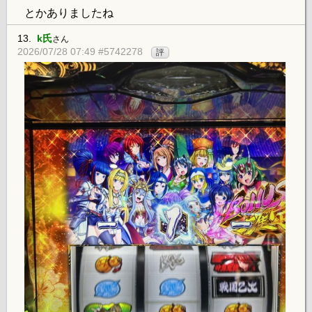
とかありましたね
13.
k氏
さん
2026/07/28 07:49 #5742278
評