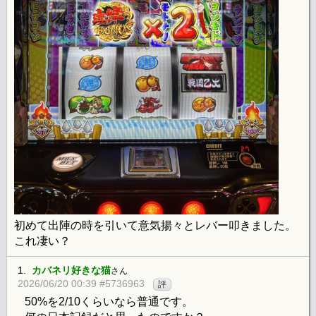
初めて出陣の時を引いて意気揚々とレバー叩きました。
これ凄い？
1.
カバネリ好きな猫
さん
2026/06/20 00:39 #5736963
評
50%を2/10くらいなら普通です。