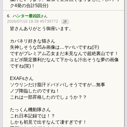
ク4発の合計5回分)
6.
ハンター最凶説
さん
2026/07/10 18:38 #5739772
評
皆さんありがとう御座います。
カバネリ好きな猫さん
失神しそうな凹み画像は…ヤバいですね(汗)
ですがプレミアム乙女まだ未見なんで超絶裏山です！
エピボ限定勝利だなんて下からも汁出そうな夢の画像
ですね(笑)！
EXAFsさん
ソウリンだけ脂汗ドバドバしそうですが…無事
ノブ降臨したのですね！
これは一部昇格したのでしょうか？？
たっくん機動隊さん
これ日本記録では！？
しかも初見で出すなんて凄すぎです！