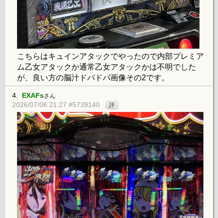
こちらはキュインアタックでやったので内部プレミア
ム乙女アタックか通常乙女アタックかは不明でした
が、良い方の脳汁ドパドパ画像その2です。
4.
EXAFs
さん
2026/07/06 21:27 #5739140
評