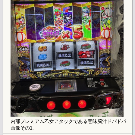
内部プレミアム乙女アタックである意味脳汁ドパドパ
画像その1。