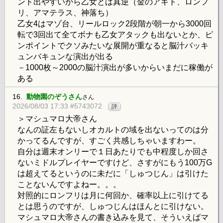
ント出やすいから乙女とは真逆（金のアギト、ロンフ
リ、アマテラス、神落ち）
乙女4はマゾ台、リールロック2段階が朝一から3000回
転で3回出て全てボナも乙女アタックも出ないとか、ピ
ンポイントでクソみたいな展開が重なると脳汁バッキ
ュンバキュンな演出が出る
－1000枚～2000の脳汁演出が多いからいまだに稼働が
ある
16.
動物園のぞうさん
さん
2026/08/03 17:33 #5743072
評
＞マシュマロ大帝さん
なんの証左もないしオカルトの域を出ないってのは分
かってるんですが、すごく共感しちゃいますわー。
自分は週末オンリーで１日あたりでも中程度しか回さ
ないミドルプレイヤーですけど、さすがにもう100万G
は超えてるというのに未だに「しゅつじん」は引けた
ことないんですよねー。。。
対照的にロンフリは月に何回か、確率以上に引けてる
とは思うのですが、しゅつじんはほんとに引けない。
マシュマロ大帝さんの書き込みを見て、そういえばマ