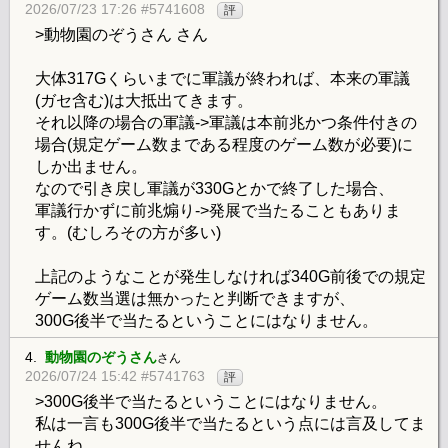
2026/07/23 17:26 #5741608
評
>動物園のぞうさん さん
大体317Gくらいまでに軍議が終われば、本来の軍議
(ガセ含む)は大抵出てきます。
それ以降の場合の軍議->軍議は本前兆かつ条件付きの
場合(規定ゲーム数まである程度のゲーム数が必要)に
しか出ません。
なので引き戻し軍議が330Gとかで終了した場合、
軍議行かずに前兆煽り->発展で当たることもありま
す。(むしろその方が多い)
上記のようなことが発生しなければ340G前後での規定
ゲーム数当選は無かったと判断できますが、
300G後半で当たるということにはなりません。
4.
動物園のぞうさん
さん
2026/07/24 15:42 #5741763
評
>300G後半で当たるということにはなりません。
私は一言も300G後半で当たるという点には言及してま
せんね。