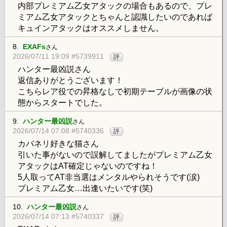
内部プレミアム乙女アタックの場合もあるので、プレ
ミアム乙女アタックとちゃんと認識したいのであれば
キュインアタックはオススメしません。
8.
EXAFs
さん
2026/07/11 19:09 #5739911
評
ハンター最凶説さん
返信ありがとうございます！
こちらレア役での昇格なしで初期テーブルが画像の状
態からスタートでした。
9.
ハンター最凶説
さん
2026/07/14 07:08 #5740336
評
カバネリ好きな猫さん
引いた事がないので誤解してましたがプレミアム乙女
アタックはAT確定じゃないのですね！
5人取ってAT非当選はメンタルやられそうです(涙)
プレミアム乙女…出逢いたいです(笑)
10.
ハンター最凶説
さん
2026/07/14 07:13 #5740337
評