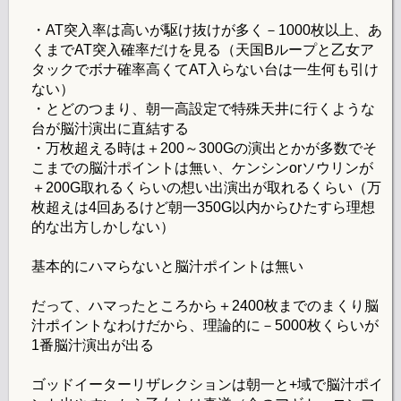
・AT突入率は高いが駆け抜けが多く－1000枚以上、あ
くまでAT突入確率だけを見る（天国Bループと乙女ア
タックでボナ確率高くてAT入らない台は一生何も引け
ない）
・とどのつまり、朝一高設定で特殊天井に行くような
台が脳汁演出に直結する
・万枚超える時は＋200～300Gの演出とかが多数でそ
こまでの脳汁ポイントは無い、ケンシンorソウリンが
＋200G取れるくらいの想い出演出が取れるくらい（万
枚超えは4回あるけど朝一350G以内からひたすら理想
的な出方しかしない）
基本的にハマらないと脳汁ポイントは無い
だって、ハマったところから＋2400枚までのまくり脳
汁ポイントなわけだから、理論的に－5000枚くらいが
1番脳汁演出が出る
ゴッドイーターリザレクションは朝一と+域で脳汁ポイ