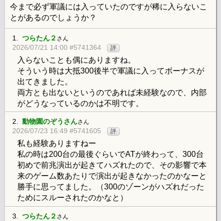
今まで必ず軍議には入っていたのですが稀に入らないこ
とがあるのでしょうか？
1.
つらたん２
さん
2026/07/21 14:00 #5741364
評
入らないことも偶にありますね。
そういう時は大抵300後半で軍議に入ってボーナスが
出てきました。
両方とも出ないというのであれば未経験なので、内部
がどうなっているのかは不明です。
2.
動物園のぞうさん
さん
2026/07/23 16:49 #5741605
評
私も経験ありますねー
私の時は200台の最後ぐらいでATが終わって、300台
初めで前兆演出が起きてハズれたので、その影響で本
来のゲーム数あたりで演出が起きなかったのかなーと
勝手に思ってました。（300のゾーンがハズれだった
ためにスルーされたのかなと）
3.
つらたん２
さん