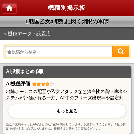
機種別掲示板
L戦国乙女4 戦乱に閃く炯眼の軍師
＜機種データ・設置店
AI投稿まとめ β版
AI機種評価
出陣ボーナスの配置や乙女アタックなど独自性の高い演出シ
ステムが評価される一方、AT中のフリーズ出現率や設定判別
の難しさに課題を感じる声も。出玉性能は安定感に欠ける部
分があり、序盤好調でも後半の急激なハマりで大きくマイナ
もっと見る
スになるケースが報告されている。戦略性については高設定
の挙動や優遇ATの見極めなど、やり込み要素が豊富で玄人向
最近の投稿をもとにAIがまとめた内容を表示しています。試験的な導入であり、情報の精
けの魅力がある。
度を保証するものではありません。投稿全文と併せてご確認ください。