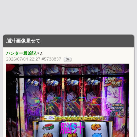
脳汁画像見せて
ハンター最凶説
さん
2026/07/04 22:27 #5738837
評