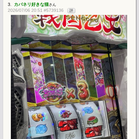
3.
カバネリ好きな猫
さん
2026/07/06 20:51 #5739136
評