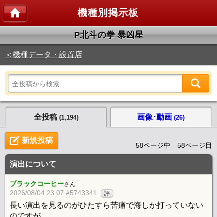
機種別掲示板
P北斗の拳 暴凶星
＜機種データ・設置店
全投稿
画像･動画
(1,194)
(26)
新規投稿
58ページ中 58ページ目
演出について
ブラックコーヒー
さん
2026/08/04 23:07 #5743341
評
長い演出を見るのがひたすら苦痛で海しか打っていない
のですが、、