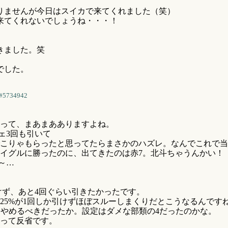
りませんが今日はスイカで来てくれました（笑）
来てくれないでしょうね・・・！
きました。笑
でした。
#5734942
って、まあまあありますよね。
ェ3回も引いて
こりゃもらったと思ってたらまさかのハズレ。なんでこれで当
ウイグルに勝ったのに、出てきたのは赤7。北斗ちゃうんかい！
～…
引けず、あと4回ぐらい引きたかったです。
25%が1回しか引けずほぼスルーしまくりだとこうなるんです
時にやめるべきだったか。設定はダメな部類の4だったのかな。
って反省です。