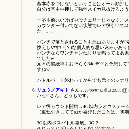
基本赤をつけないということはオール順押し
自分は基本中押しで強弱スイカ見抜けるよう
一応本前兆いけば中段チェリーじゃなく、ス
カウンター付いてない状態でレア役引いて4
た。。。
パンチで落とされることも沢山ありますが(
換えしやすい(？)な個人的な思い込みがあり
パンチならワンチャンねじり音鳴ってまあ素
でしたw
元々の継続率もおそらく84or89%と予想
すねw
バトルパート終わってからでも元々のシナリ
リュウノアギト
さん
2026/06/07 日曜日 23:11
ハセP さん、どうもです。
レア役カウント開始→4G以内ラオウステー
（重ね引きしててぬか喜びしたことは、初期
3G以内ボスバトル発展。3G？
それってハズレるんじゃないですか？