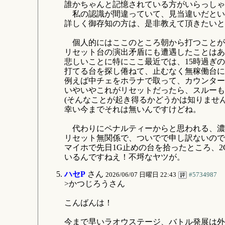
誰かちゃんと記憶されている方がいらっしゃ
私の認識が間違っていて、見当違いだとい
詳しく御存知の方は、是非教えて頂きたいと
個人的にはここのところ朝から打つことが
リセット台の演出矛盾にも遭遇したことはあ
悲しいことに特にここ最近では、15時過ぎ
打てる台を探し倦ねて、止むなく無稼働台に
例えば中チェをホラナで取って、カウンター
いやいやこれがリセットだったら、スルーも
(そんなことが起き得るかどうかは知りません
幸い今までそれは無いんですけどね。
代わりにペナルティーからと思われる、濃
リセット無関係で、ついでで申し訳ないので
マイホで先日1G止めの台を拾ったところ、2
いるんですねえ！不埒なヤツが。
ハセP
さん
2026/06/07 日曜日 22:43
#5734987
>かつじろうさん
こんばんは！
今まで早いラオウステージ、バトル発展は外