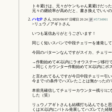
トキ避けは、元々がケンちゃん素避けだった
元々の継続率が高めだと、書き換えでいいの
ハセP
さん
2026/06/07 日曜日 20:24
#5734961
>リュウノアギトさん
いつも返信ありがとうございます！
同じく短いスパンで中段チェリーを連発して
今回のパターンなんですがスイカ、チェリー
→作動始めて4G以内にラオウステージ移行
→同じくカウンター作動始めて3G以内にボ
と言われてるんですが今日中段チェリー引い
今まで↑の条件でハズレたことは無かったの
本前兆確信してチェリーカウンター残り1に
した（笑）
リュウノアギトさんも結構打ち込んでると思
くは3G以内にバトル発展してハズレてた経