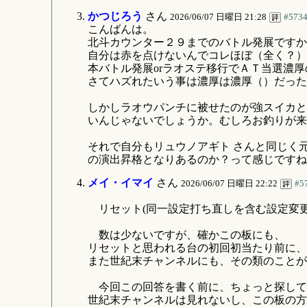
かつじろう
さん
2026/06/07 日曜日 21:28
#573
こんばんは。
北斗カウンター２９までのバトル発展ですか
自分は赤を点けないんでコレほぼ（全く？）
本バトル発展orラオステ移行でＡＴ当選濃
さてハズれたいう事は濃厚は濃厚（）だった
しかしラオウパンチに被せたのが強スイカと
いんじゃないでしょうか。むしろお釣りが来
それで自分もリュウノアギト さんと同じく
の演出昇格となりあるのか？って感じですね
メイ・イマイ
さん
2026/06/07 日曜日 22:22
#5
リセット(同一設定打ち直しを含む設定変更
数は少ないですが、確かこの板にも、
リセットと思われる台の初回初当たり前に、
また世紀末チャンネルにも、その類のことが
今回この回答を書く前に、ちょっと探して
世紀末チャンネルは見れないし、この板の方