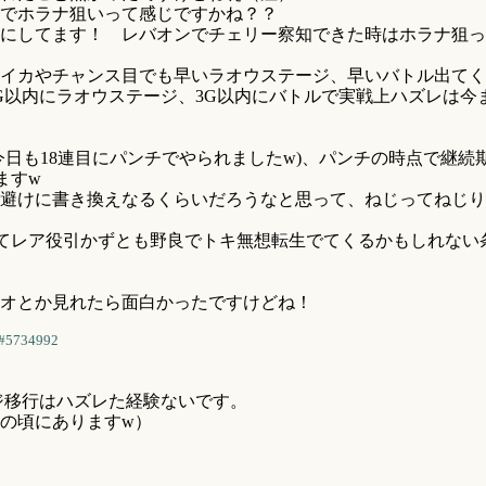
でホラナ狙いって感じですかね？？
にしてます！ レバオンでチェリー察知できた時はホラナ狙っ
イカやチャンス目でも早いラオウステージ、早いバトル出てく
G以内にラオウステージ、3G以内にバトルで実戦上ハズレは今
今日も18連目にパンチでやられましたw)、パンチの時点で継
ますw
避けに書き換えなるくらいだろうなと思って、ねじってねじり
しててレア役引かずとも野良でトキ無想転生でてくるかもしれな
オとか見れたら面白かったですけどね！
#5734992
ジ移行はハズレた経験ないです。
の頃にありますw）