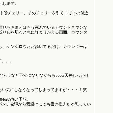
礼します。
の中段チェリー、そのチェリーを引くまでその付近
前兆もおまえはもう死んでいるカウントダウンな
り10を切ると急に静まりかえる画面。カウンタ
し、ケンシロウただ歩いてるだけ。カウンターは
ず。。。
だろうなと不安になりながらも800G天井しっかり
らい気にしなくなってしまってますが・・・！笑
or89%と予想。
パンチ被弾から素避けにでも書き換えたか思ってい