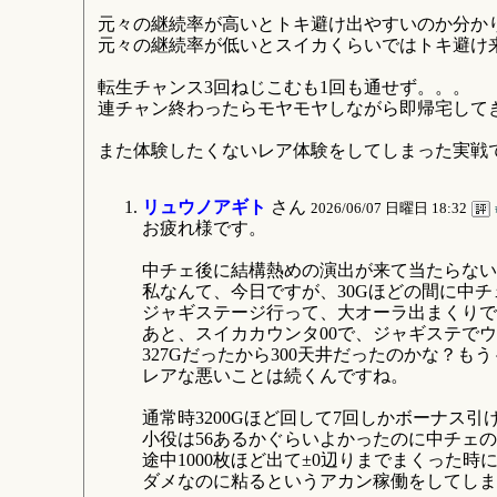
元々の継続率が高いとトキ避け出やすいのか分か
元々の継続率が低いとスイカくらいではトキ避け
転生チャンス3回ねじこむも1回も通せず。。。
連チャン終わったらモヤモヤしながら即帰宅して
また体験したくないレア体験をしてしまった実戦
リュウノアギト
さん
2026/06/07 日曜日 18:32
お疲れ様です。
中チェ後に結構熱めの演出が来て当たらない
私なんて、今日ですが、30Gほどの間に中チ
ジャギステージ行って、大オーラ出まくりで
あと、スイカカウンタ00で、ジャギステで
327Gだったから300天井だったのかな？もう
レアな悪いことは続くんですね。
通常時3200Gほど回して7回しかボーナス
小役は56あるかぐらいよかったのに中チェの
途中1000枚ほど出て±0辺りまでまくった
ダメなのに粘るというアカン稼働をしてしま