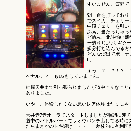
すいません、質問で
朝一台を打っており
でスイカ、チェリー
中段チェリーを引い
あぁ、当たっちゃっ
ど絡み、北斗揃い期
ー残り1になりギタ
多分打ち込んでる方
どんな演出でボーナ
0。
えっ！？！？！？！
ペナルティーも1Gもしていません。
結局天井まで引っ張られましたが道中こんなこと起
ありました。
いやー、体験したくない悪いレア体験はたまにや
天井赤7赤オーラでスタートしましたが順調に連チャ
道中のバトルパートでラオウパンチ出してる時に
たらまさかのトキ避け・・・！ 差枚的に有利区