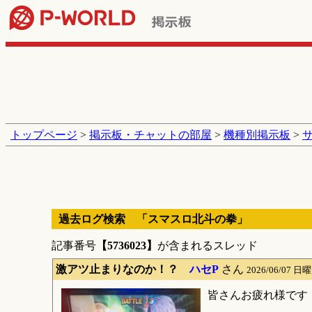
トップページ
>
掲示板・チャットの部屋
>
機種別掲示板
>
過去ログ検索 「スマスロ北斗の拳」
記事番号
【5736023】
が含まれるスレッド
激アツ止まりなのか！？
ハセP
さん
2026/06/07 日曜
皆さんお疲れ様です