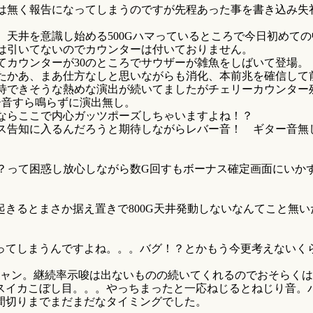
は無く報告になってしまうのですが先程あった事を書き込み失
、天井を意識し始める500Gハマっているところで今日初めて
は引いてないのでカウンターは付いておりません。
てカウンターが30のところでサウザーが雑魚をしばいて登場。
たかあ、まあ仕方なしと思いながらも消化、本前兆を確信して
待できそうな熱めな演出が続いてましたがチェリーカウンター残
ー音すら鳴らずに演出無し。
ならここで内心ガッツポーズしちゃいますよね！？
ス告知に入るんだろうと期待しながらレバー音！ ギター音無
？って困惑し放心しながら数G回すもボーナス確定画面にいか
きるとまさか据え置きで800G天井発動しないなんてこと無い
ってしまうんですよね。。。バグ！？とかもう今更考えないく
ン。継続率示唆は出ないものの続いてくれるのでおそらくは84
スイカこぼし目。。。やっちまったと一応ねじるとねじり音。
間切りまでまだまだなタイミングでした。