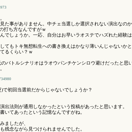
4973
。
見た事がありません。中チェ当選しか選択されない演出なのか
厚の打ち方なんですがｗ
んでしょうか。一応、自分はお早いラオステでハズれた経験は
してもトキ無想転生への書き換えはかなり薄いんじゃないかと
てるくらい？ｗ
元のバトルシナリオはラオウパンチケンシロウ避けだったと思い
。
734980
)で初回当選前だからじゃないでしょうか？
演出法則が通用しなかったという投稿があったと思います。
書いてあったという記憶なんですがね。
みましたが、
も残念ながら見つけられませんでした。