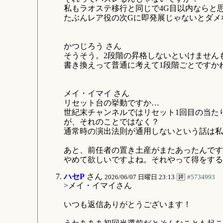
私もラオステ移行と同じで4G目以内ならと
たぶんレア役の次Gに即発展じゃないとダメ
かつじろう さん
そうそう。2段階の昇格しないといけません
書き換えって普通に考えて1段階ごとですか
メイ・イマイ さん
リセット台の挙動ですか…
世紀末チャンネルではリセット1回目の当た
が、それのことではなく？
通常時の演出法則が通用しないという話は私
あと、前任者の置き土産がまたあったんです
やめて欲しいですよね。それやって得をする
ハセP
さん
2026/06/07 日曜日 23:13
#5734993
>メイ・イマイさん
いつも返信ありがとうございます！