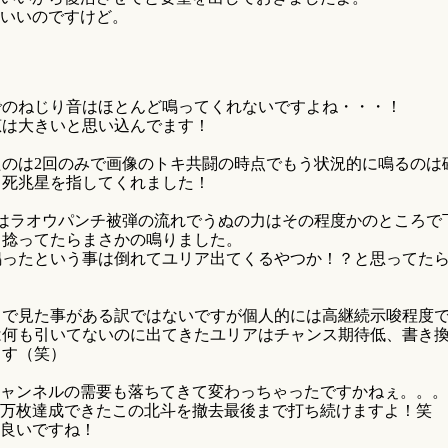
いいのですけど。
でのねじり音はほとんど鳴ってくれないですよね・・・！
恵は大きいと思い込んでます！
たのは2回のみで画像のトキ共闘の時点でもう状況的に鳴るのは
り死兆星を指してくれました！
れはラオウパンチ被弾の流れでうぬの力はその程度かのところで
も捻ってたらまさかの鳴りました。
鳴ったという事は倒れてユリア出てくるやつか！？と思ってた
で見た事がある訳ではないですが個人的には高継続示唆程度で
は何も引いてないのに出てきたユリアはチャンス期待低、書き
ます（笑）
ャンネルの需要も落ちてきて変わっちゃったですかねぇ。。。
万枚達成できたこの北斗を撤去最後まで打ち続けますよ！笑
良いですね！