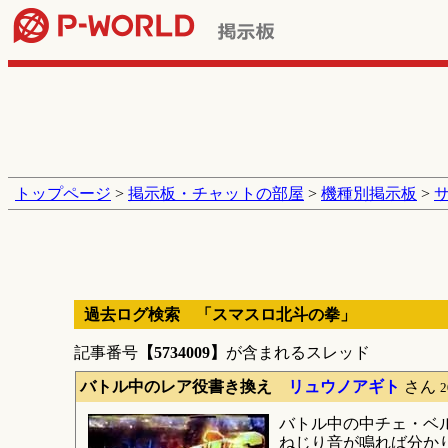
トップページ
>
掲示板・チャットの部屋
>
機種別掲示板
>
過去ログ検索 「スマスロ北斗の拳」
記事番号
【5734009】
が含まれるスレッド
バトル中のレア役書き換え
リュウノアギト
さん
2
バトル中の中チェ・ベ
ねじり音が鳴れば分か