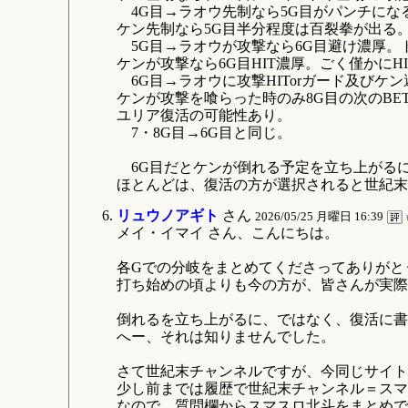
4G目→ラオウ先制なら5G目がパンチにな
ケン先制なら5G目半分程度は百裂拳が出る
5G目→ラオウが攻撃なら6G目避け濃厚。
ケンが攻撃なら6G目HIT濃厚。ごく僅かにH
6G目→ラオウに攻撃HITorガード及びケ
ケンが攻撃を喰らった時のみ8G目の次のB
ユリア復活の可能性あり。
7・8G目→6G目と同じ。
6G目だとケンが倒れる予定を立ち上がる
ほとんどは、復活の方が選択されると世紀末
リュウノアギト
さん
2026/05/25 月曜日 16:39
メイ・イマイ さん、こんにちは。
各Gでの分岐をまとめてくださってありがと
打ち始めの頃よりも今の方が、皆さんが実際
倒れるを立ち上がるに、ではなく、復活に書
へー、それは知りませんでした。
さて世紀末チャンネルですが、今同じサイトに
少し前までは履歴で世紀末チャンネル＝スマ
なので、質問欄からスマスロ北斗をまとめで