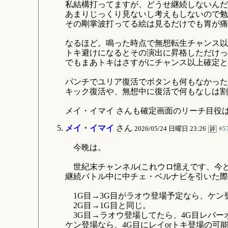
私結構打ってますが、どうせ継続しないんだ
あまりじっくり見ないし考えもしないので勉
その剛掌波打ってる絵は見るだけでも胃が痛い(
なるほど。鳴った時点で無想転生チャンス以
トキ避けになるとその演出に昇格しただけっ
でもまあトキはさすがにチャンス以上確定と
パンチでユリア復活でボタンも何もなかった
キック復活や、無想中に復活で何もなしは割
メイ・イマイ さんも確定画面のリーチ目役
メイ・イマイ
さん
2026/05/24 日曜日 23:26
#5
今晩は。
世紀末チャンネル(これウロ憶えです、今ど
継続バトル中に中チェ・ベルナビを引いた際
1G目→3G目がラオウ登場予定なら、ケン
2G目→1G目と同じ。
3G目→ラオウ登場してたら、4G目レバー
ケン登場なら、4G目にレイorトキ登場の可