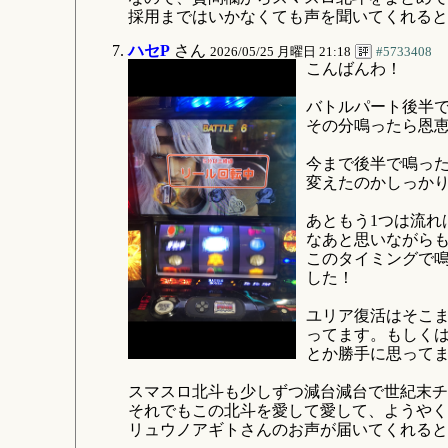
採用まではいかなくても声を聞いてくれると
ハセP
さん
2026/05/25 月曜日 21:18
#5733408
こんばんわ！
バトルパート後半
その分鳴ったら恩
今まで後半で鳴っ
変えたのかしっか
あともう1つは流
なあと思いながら
このタイミングで
した！
ユリア復活はそこま
ってます。もしく
とか勝手に思って
スマスロ北斗も少しずつ減台減台で世紀末チ
それでもこの北斗を愛して愛して、ようやく
リュウノアギトさんのお声が届いてくれると