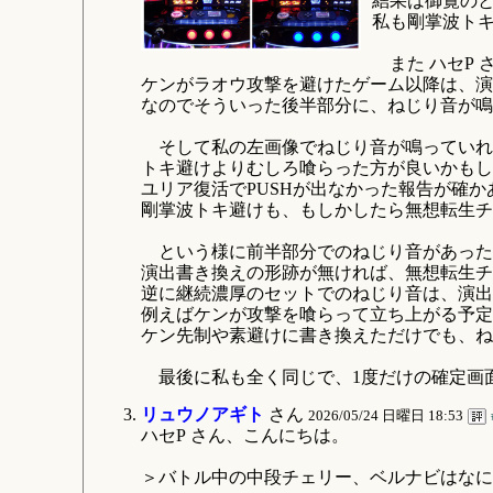
結果は御覧の
私も剛掌波ト
また ハセP 
ケンがラオウ攻撃を避けたゲーム以降は、演
なのでそういった後半部分に、ねじり音が鳴
そして私の左画像でねじり音が鳴っていれば
トキ避けよりむしろ喰らった方が良いかもし
ユリア復活でPUSHが出なかった報告が確か
剛掌波トキ避けも、もしかしたら無想転生チ
という様に前半部分でのねじり音があった
演出書き換えの形跡が無ければ、無想転生チ
逆に継続濃厚のセットでのねじり音は、演出
例えばケンが攻撃を喰らって立ち上がる予定
ケン先制や素避けに書き換えただけでも、ね
最後に私も全く同じで、1度だけの確定画
リュウノアギト
さん
2026/05/24 日曜日 18:53
ハセP さん、こんにちは。
＞バトル中の中段チェリー、ベルナビはなに