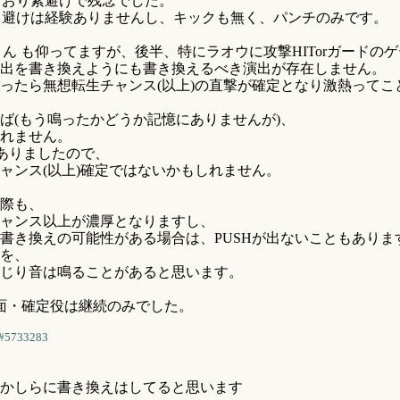
とおり素避けで残念でした。
キ避けは経験ありませんし、キックも無く、パンチのみです。
さん も仰ってますが、後半、特にラオウに攻撃HITorガードの
出を書き換えようにも書き換えるべき演出が存在しません。
ったら無想転生チャンス(以上)の直撃が確定となり激熱ってこ
(もう鳴ったかどうか記憶にありませんが)、
れません。
ありましたので、
ャンス(以上)確定ではないかもしれません。
際も、
ャンス以上が濃厚となりますし、
書き換えの可能性がある場合は、PUSHが出ないこともありま
を、
じり音は鳴ることがあると思います。
面・確定役は継続のみでした。
#5733283
かしらに書き換えはしてると思います