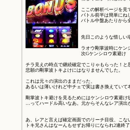
ここの解析ページを見
バトル前半は簡単にね
バトル中盤あたりから
先日このような惜しい
ラオウ剛掌波時にケン
次Gケンシロウ素避け
チラ見えの時点で継続確定でこりゃもらった！と
悲願の剛掌波トキよけにはなりませんでした。
これは元々の演出のままだった、
あるいは薄いけれど中チェで実は書き換えていて
剛掌波トキ避けを見るためにはケンシロウ素避け
…ってハードル高いなあ。元からそんなレア演出
あ、レアと言えば確定画面でのリーチ目役、こな
トキ兄さんはなーんもせずお帰りになられ2連終了で