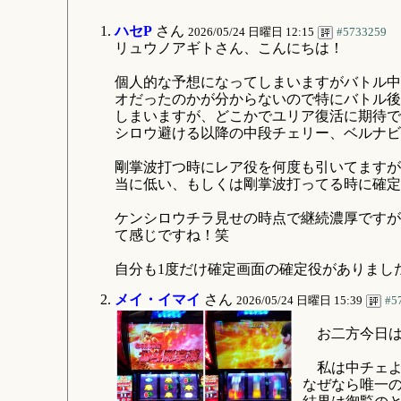
ハセP
さん
2026/05/24 日曜日 12:15
#5733259
リュウノアギトさん、こんにちは！
個人的な予想になってしまいますがバトル中
オだったのかが分からないので特にバトル後
しまいますが、どこかでユリア復活に期待で
シロウ避ける以降の中段チェリー、ベルナビ
剛掌波打つ時にレア役を何度も引いてますが
当に低い、もしくは剛掌波打ってる時に確定
ケンシロウチラ見せの時点で継続濃厚ですが
て感じですね！笑
自分も1度だけ確定画面の確定役がありまし
メイ・イマイ
さん
2026/05/24 日曜日 15:39
#5
お二方今日は
私は中チェよ
なぜなら唯一