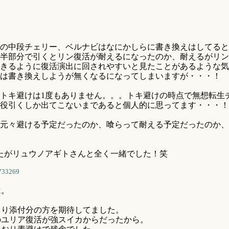
の中段チェリー、ベルナビはなにかしらに書き換えはしてると
半部分で引くとリン復活が耐えるになったのか、耐えるがリン
きるように復活演出に回されやすいと見たことがあるような気
は書き換えしようが無くなるになってしまいますが・・・！
トキ避けは1度もありません。。。トキ避けの時点で無想転生
役引くしか出てこないまであると個人的に思ってます・・・！
元々避ける予定だったのか、喰らって耐える予定だったのか、
たがリュウノアギトさんと全く一緒でした！笑
733269
。
り添付分の方を期待してました。
のユリア復活が強スイカからだったから。