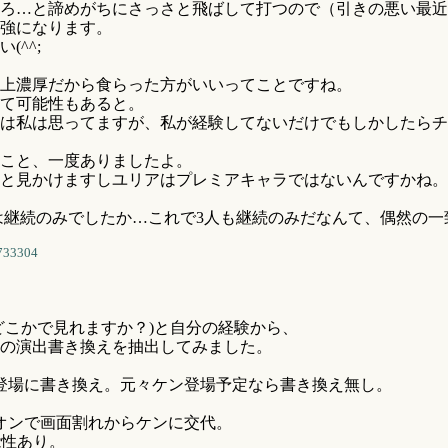
ろ…と諦めがちにさっさと飛ばして打つので（引きの悪い最近
強になります。
^^;
上濃厚だから食らった方がいいってことですね。
て可能性もあると。
は私は思ってますが、私が経験してないだけでもしかしたらチ
こと、一度ありましたよ。
と見かけますしユリアはプレミアキャラではないんですかね。
は継続のみでしたか…これで3人も継続のみだなんて、偶然の一
733304
こかで見れますか？)と自分の経験から、
の演出書き換えを抽出してみました。
登場に書き換え。元々ケン登場予定なら書き換え無し。
オンで画面割れからケンに交代。
能性あり。