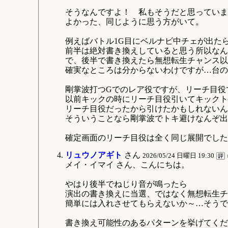
そうなんですよ！ 私もそうだと思っていま
よかった、同じように思う方がいて。
例えばバトル1G目にベルナビ中チェが出た
前半は絶対書き換えしていると思う所以なん
で、後半で書き換えたら無想転生チャンス以
確実なところは分からないわけですが…台の
剛掌波打つGでのレア役ですが、リーチ目役
以前キックの時にリーチ目役引いてキックト
リーチ目役だったから引けたかもしれないん
そういうことなら剛掌波でトキ避けなんぞ出
確定画面のリーチ目役は全く同じ展開でした
リュウノアギト
さん
2026/05/24 日曜日 19:30
メイ・イマイ さん、こんにちは。
やはり後半でねじり音が鳴ったら
演出の書き換えに当選、ではなく無想転生チ
簡単には入れさせてもらえないか～…そうで
書き換え可能性のあるパターンを挙げてくだ