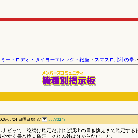
サミー・ロデオ・タイヨーエレック・銀座
>
スマスロ北斗の拳
>
026/05/24 日曜日 09:37
#5733248
ルナビって、継続は確定だけれど演出の書き換えまで確定する
りやすく書き換え確定、それ以外は分からない、と。