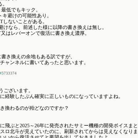
る。
。最低でもキック。
トキ避けの可能性あり。
ITしないことがある。
ン避けなら、前述した様に以降の書き換えは無し。
ET又はレバーオンで復活に書き換え濃厚。
に書き換えの余地もある訳ですが、
チャンネルに書いてあったと思います。
#5733374
うございます。
に経験したぶん確実に正しいものになっていますよね。
き換わるのが殆どなのですか？
飛ぶと2025～26年に発売されたサミー機種の開発ボイスま
スロ北斗が見えていたのに、刷新されてからは見えなくなりま
いいから復活させてと要望を出しておきましたよ。