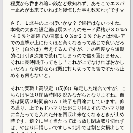
程度から呑まれ追い銭など数知れず、あそこでエスパ
ー止めが出来ていればと後悔した事も数知れずですｗ
さて、Ｌ北斗の上っぽいかな？で続行はないっすね。
本機の大きな設定差は弱スイカのモード昇格が３０％o
r４０％と高確での直撃１０％or２０％であとは弱レア
での直撃が上に行くほど高くなるって感じで良いだろ
うと（自分は）考えてるんですが、この程度なら短期
的には引き次第で荒れてしまうので信を置けません。
それに長時間打ってもし「これが上でなければおかし
いだろ」な挙動ならば既に打ち切ってる筈ですから止
めるも何もないと。
それで実戦上高設定（(5)(6)）確定した場合ですが、こ
ちらはやはり閉店時間を睨みながらとなりますね。自
分は閉店２時間前のＡＴ終了を目途にしています。仰
る通り、上でもドハマりは起こり得ますのでハマり後
に当たっても入れた分を回収出来なくなるときが止め
時です。逆？に早く当たって出っ放し閉店取り切れず
は、やはり口惜しいですしｗ北斗では割と欠損出して