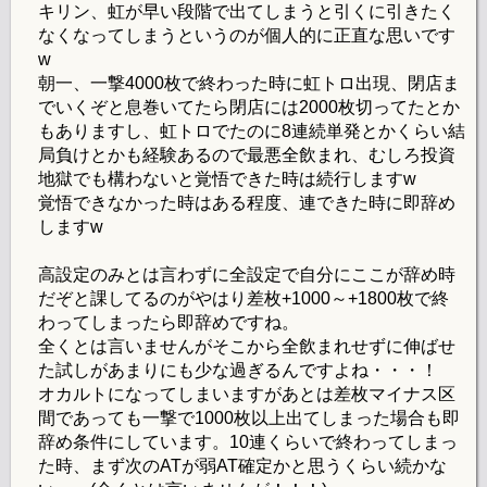
キリン、虹が早い段階で出てしまうと引くに引きたく
なくなってしまうというのが個人的に正直な思いです
w
朝一、一撃4000枚で終わった時に虹トロ出現、閉店ま
でいくぞと息巻いてたら閉店には2000枚切ってたとか
もありますし、虹トロでたのに8連続単発とかくらい結
局負けとかも経験あるので最悪全飲まれ、むしろ投資
地獄でも構わないと覚悟できた時は続行しますw
覚悟できなかった時はある程度、連できた時に即辞め
しますw
高設定のみとは言わずに全設定で自分にここが辞め時
だぞと課してるのがやはり差枚+1000～+1800枚で終
わってしまったら即辞めですね。
全くとは言いませんがそこから全飲まれせずに伸ばせ
た試しがあまりにも少な過ぎるんですよね・・・！
オカルトになってしまいますがあとは差枚マイナス区
間であっても一撃で1000枚以上出てしまった場合も即
辞め条件にしています。10連くらいで終わってしまっ
た時、まず次のATが弱AT確定かと思うくらい続かな