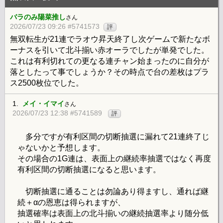
バラのみ陽菜推し
さん
2026/07/23 09:26 #5741573
評
無双転生が21連でラオウ昇天終了し次ゲームで新たなボ
ーナスを引いて北斗揃い赤オーラでしたが単発でした。
これは有利切れての更なる連チャン始まったのに自分が
落としたって事でしょうか？その時点で台の差枚はプラ
ス2500枚位でした。
1.
メイ・イマイ
さん
2026/07/23 12:38 #5741589
評
多分ですが有利区間の切断抽選に漏れて21連終了じ
ゃないかと予想します。
その場合の1G連は、表面上の継続率抽選ではなく再度
有利区間の切断抽選になると思います。
切断抽選に通ることは勿論あり得ますし、通れば継
続＋αの恩恵は得られますが、
抽選確率は表面上の北斗揃いの継続抽選率より随分低