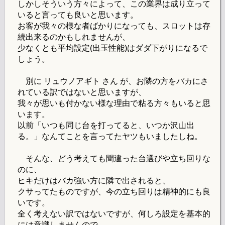
しかしそういう方々によって、この業界は成り立って
いると言っても良いと思います。
お客が我々の様な者ばかりになっても、スロットは存
続出来るのかもしれませんが、
少なくとも平均設定(出玉性能)はダダ下がりになるで
しょう。
別に リュウノアギト さん が、お隣の方をバカにさ
れている訳ではないと思いますが、
我々が思いも付かない様な理由で粘る方々もいると思
います。
以前「いつも同じ台を打ってると、いつか沢山出
る。」なんてことを言ってたヤツもいましたしね。
そんな、どう考えても間違った台選びや立ち回りな
のに、
ヒキだけはバカ強い方に隣で出されると、
クサってたものですが、今の立ち回りは精神的にも良
いです。
全く考えない訳ではないですが、何しろ設定を基本的
には意識しませんので、