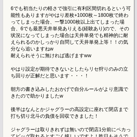
6でも初当たりの軽さで強引に有利区間切れるという可
能性もありますがやはり差枚+1000枚～1800枚で終わ
ってしまった場合、一撃1000枚以上出てしまった場
合、6でも最悪天井単発ありえる(経験あり)ので、その
状況になってしまった場合は天井単発でも精神的に耐
えられるのかしっかり自問して天井単発上等！！の気
分なら追いますねw
耐えられそうに無ければ逃げますww
やはり設定が期待できないとしたらリセ狩りのみの立
ち回りが正解だと思います・・・！
朝方の書き込みしたおかげで自分ルールがより意識で
きたので助かりましたw
後半はなんとかジャグラーの高設定に座れて閉店まで
打ち切り北斗の負債を回収できました！
ジャグラーは取りきれずは無いので閉店1分前にペカっ
てビッグ取れるとすごく嬉しいですよ！昨日もそうで