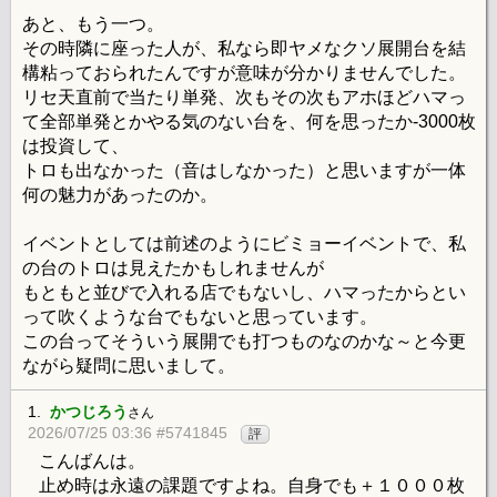
あと、もう一つ。
その時隣に座った人が、私なら即ヤメなクソ展開台を結
構粘っておられたんですが意味が分かりませんでした。
リセ天直前で当たり単発、次もその次もアホほどハマっ
て全部単発とかやる気のない台を、何を思ったか-3000枚
は投資して、
トロも出なかった（音はしなかった）と思いますが一体
何の魅力があったのか。
イベントとしては前述のようにビミョーイベントで、私
の台のトロは見えたかもしれませんが
もともと並びで入れる店でもないし、ハマったからとい
って吹くような台でもないと思っています。
この台ってそういう展開でも打つものなのかな～と今更
ながら疑問に思いまして。
1.
かつじろう
さん
2026/07/25 03:36 #5741845
評
こんばんは。
止め時は永遠の課題ですよね。自身でも＋１０００枚