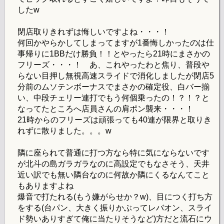
したw
閉店取りきれずは悔しいですよね・・・！
何回かやらかしてしまってますが1番悔しかったのは仕
事帰りに1BBだけ勝負！！とやったら21時にまさかの
フリーズ・・・！ あ、これやったわと焦り、普段や
らない目押し無視高速スライドで消化しましたが閉店5
分前のムソテンボーナスでまさかの確定役、白バー揃
い、中段チェリー連打でもう何個乗ったの！？！？と
なってたところへ店員さんの肩ポン襲来・・・！
21時からのフリーズは頑張っても40連が限界と取りき
れずに散りました。。。w
隣に座られて普通に打つ方なら特に気にならないです
が北斗の島ガラガラなのに高設定でもなさそう、天井
近い訳でも無い隣台なのに何故か隣にくるなんてこと
もありますよね
爆音で打たれる(もう嫌がらせか？w)、目につく打ち方
をする(台パン、大きく振りかぶってレバオン、スライ
ド勢いありすぎて俺に当たりそうなど)方だと流石にウ