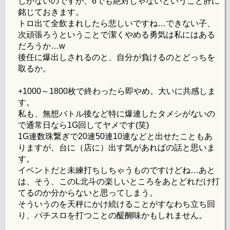
しかないのですが、6でも絶対じゃないということ肝に
銘じておきます。
トロ出て全飲まれしたら悲しいですね…できない子、
次頑張ろうということで潔くやめる勇気は私にはある
だろうか…w
後任に爆出しされるのと、自分が負けるのとどっちを
取るか。
+1000～1800枚で終わったら即やめ。大いに共感しま
す。
私も、無想バトル後など特に爆連したタメシがないの
で通常日なら1G回してヤメです(笑)
1G連数珠繋ぎで20連50連10連などと出せたこともあ
りますが、台に（店に）出す気があればの話と思いま
す。
イベントだと未練打ちしちゃうものですけどね…あと
は、そう、このL北斗の楽しいところをあとどれだけ打
てるのか分からないと思ってしまう。
そういうのを天秤にかけ続けることがすなわち立ち回
り、パチスロを打つことの醍醐味かもしれません。