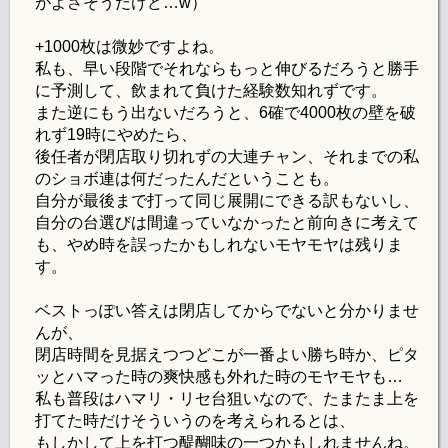
がよさそうだけど…w）
+1000枚は微妙ですよね。
私も、早い段階でそれならもっと伸びるだろうと勝手
に予測して、飲まれて負けた経験数知れずです。
また逆にもう出ないだろうと、6確で4000枚の壁を破
れず19時にやめたら、
後任者が閉店取り切れずの大連チャン、それまでの私
のショボ連は何だったんだということも。
自分が最後まで打って同じ展開にできる訳もないし、
自分の台選びは間違っていなかったと前向きに考えて
も、やめ時を誤ったかもしれないモヤモヤは残りま
す。
ベストっぽい答えは閉店してからでないと分かりませ
んが、
閉店時間を見据えつつどこが一番よい勝ち時か、ピタ
ッとハマった時の爽快感も外れた時のモヤモヤも…
私も普段はハマリ・リセ台狙いなので、たまたま上を
打てた時だけそういうのを考えられるとは、
もしかして上を打つ醍醐味の一つかもしれませんね。