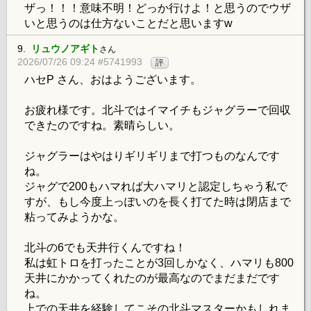
ザっ！！！意味不明！どっか行けよ！と思うのでウザ
いと思うのは仕方ないことだと思いますw
9.
リュウノアギト
さん
2026/07/26 09:24 #5741993
評
ハセP さん、おはようございます。
お疲れ様です。北斗ではイマイチもジャグラーで回収
できたのですね。素晴らしい。
ジャグラーはやはりギリギリまで打つものなんです
ね。
ジャグで200もハマれば大ハマリと認定しちゃう私で
すが、もし今度上っぽいのを長く打てた時は閉店まで
粘ってみようかな。
北斗の6でも天井行くんですね！
私は虹トロを打ったことが3回しかなく、ハマリも800
天井にかかってくれたのが最高なのでまだまだです
ね。
上での天井を経験してこその北斗マスターかもしれま