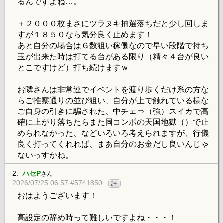
るんですよね…。
＋２０００枚まさにツラヌキ抽選落ちだと少し回しま
すが１８５０なら気分良く止めます！
あと自分の場合はＧ数狙い稼働なので早い段階で持ち
玉が出来た時は打てる台がある限り（精々４台が良い
とこですけど）打ち続けますｗ
お隣さんは非常連でイベントを渡り歩くだけ系の方な
らご推察通りの並び狙い、自分が上で触れている様な
ご自身の引きに騙された、中チェ⇒（強）スイカで高
確に上がり落ちたらまた同コンボの天国地獄（）で止
められなかった、などいろいろ考えられますが、行儀
良く打ってくれれば、まあ自分のお金だし良いんじゃ
ないっすかね。
2.
ハセP
さん
2026/07/25 06:57 #5741850
評
おはようございます！
高設定の辞め時って難しいですよね・・・！