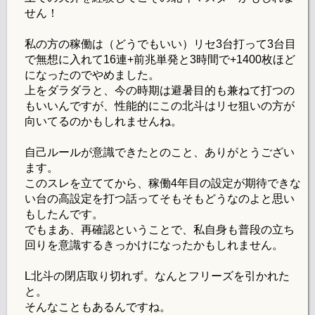
せん！
私の方の稼働は（どうでもいい）リセ3台打って3台目
で無想に入れて16連+前兆単発と3時間で+1400枚ほど
になったのでやめました。
上をダラダラと、今の時期は避暑目的も兼ねて打つの
もいいんですが、性能的にこの北斗はリセ狙いの方が
向いてるのかもしれませんね。
自己ルールが意識できたとのこと、ありがとうござい
ます。
このスレを立ててから、稼働4年目の設定が期待できな
い台の高設定を打つ話ってそもそもどうなのよと思い
もしたんです。
でもまあ、再確認ということで、私自身も普段の立ち
回りを意識するきっかけになったかもしれません。
L北斗の閉店取り切れず。なんとフリーズを引かれた
と。
そんなこともあるんですね。