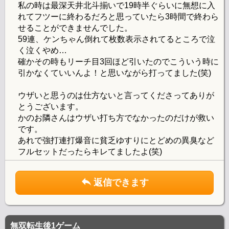
私の時は最深天井北斗揃いで19時半ぐらいに無想に入
れてフツーに終わるだろと思っていたら3時間で終わら
せることができませんでした。
59連、ケンちゃん倒れて枚数表示されてるところで泣
く泣くやめ…
確かその時もリーチ目3回ほど引いたのでこういう時に
引かなくていいんよ！と思いながら打ってました(笑)
ウザいと思うのは仕方ないと言ってくださってありが
とうございます。
かのお隣さんはウザい打ち方でなかったのだけが救い
です。
あれで強打連打爆音に貧乏ゆすりにとどめの異臭など
フルセットだったらキレてましたよ(笑)
返信できます
無双転生後1ゲーム