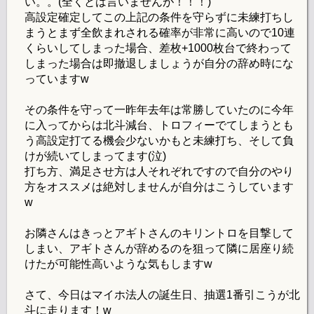
い。。(全くとは言いませんが！！！)
高設定確定してこの上記の条件を守らずに未練打ちし
まうとまず全飲まれされる確率が非常に高いので10連
くらいしてしまった場合、差枚+1000枚台で終わって
しまった場合は即撤退しましょうが自分の辞め時にな
っていますw
その条件を守って一昨年去年は常勝していたのに今年
に入ってからは北斗減台、トロフィーでてしまうとも
う高設定打てる機会少ないかもと未練打ち、そして負
けが続いてしまってます(泣)
打ち方、満足させ方は人それぞれですので自分のやり
方をオススメは絶対しませんが自分はこうしています
w
お隣さんはきっとアギトさんのキリントロを目撃して
しまい、アギトさんが辞めるのを狙って隣に居座り続
けたが可能性高いような気もしますw
さて、今日はマイホ法人の誕生日、抽選1番引こうが北
斗に走ります！w