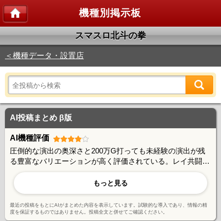
機種別掲示板
スマスロ北斗の拳
＜機種データ・設置店
AI投稿まとめ β版
AI機種評価
圧倒的な演出の奥深さと200万G打っても未経験の演出が残
る豊富なバリエーションが高く評価されている。レイ共闘や
トキ共闘などの戦略性、演出書き換えシステムの面白さ、宿
命バトルの緊張感など、長期稼働でも飽きさせない完成度の
もっと見る
高さが魅力。一方で詳細な仕様が未公開な部分も多く、ユー
ザー自身による検証が楽しみの一つとなっている。
最近の投稿をもとにAIがまとめた内容を表示しています。試験的な導入であり、情報の精
度を保証するものではありません。投稿全文と併せてご確認ください。