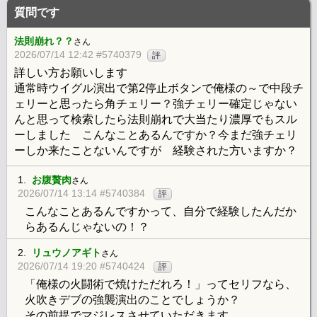
質問です
法則崩れ？？
さん
2026/07/14 12:42 #5740379
評
詳しい方お願いします
通常時ウイグル演出で第2停止ボタンで俺様の～で中段チ
ェリーと思ったら角チェリー？強チェリー確定じゃない
んと思って検索したら法則崩れで大当たり濃厚でもスル
ーしました こんなことあるんですか？今まだ強チェリ
ーしか来たことないんですが 経験された方いますか？
1.
お腹贅肉
さん
2026/07/14 13:14 #5740384
評
こんなことあるんですかって、自分で経験したんだか
らあるんじゃないの！？
2.
リュウノアギト
さん
2026/07/14 19:20 #5740424
評
「俺様の火闘術で焼けただれろ！」ってセリフなら、
火吹きデブの強襲演出のことでしょうか？
その前提でマジレスさせていただきます。