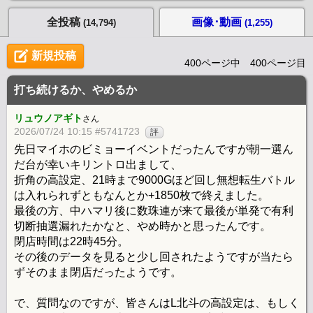
全投稿
画像･動画
(14,794)
(1,255)
新規投稿
400ページ中 400ページ目
打ち続けるか、やめるか
リュウノアギト
さん
2026/07/24 10:15 #5741723
評
先日マイホのビミョーイベントだったんですが朝一選ん
だ台が幸いキリントロ出まして、
折角の高設定、21時まで9000Gほど回し無想転生バトル
は入れられずともなんとか+1850枚で終えました。
最後の方、中ハマリ後に数珠連が来て最後が単発で有利
切断抽選漏れたかなと、やめ時かと思ったんです。
閉店時間は22時45分。
その後のデータを見ると少し回されたようですが当たら
ずそのまま閉店だったようです。
で、質問なのですが、皆さんはL北斗の高設定は、もしく