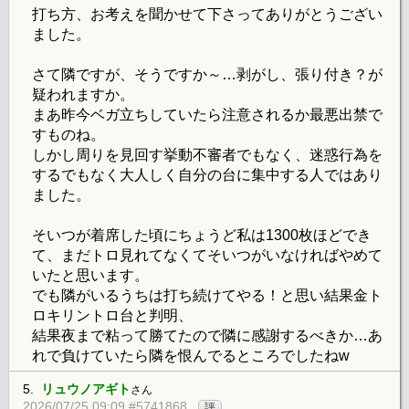
打ち方、お考えを聞かせて下さってありがとうござい
ました。
さて隣ですが、そうですか～…剥がし、張り付き？が
疑われますか。
まあ昨今ベガ立ちしていたら注意されるか最悪出禁で
すものね。
しかし周りを見回す挙動不審者でもなく、迷惑行為を
するでもなく大人しく自分の台に集中する人ではあり
ました。
そいつが着席した頃にちょうど私は1300枚ほどでき
て、まだトロ見れてなくてそいつがいなければやめて
いたと思います。
でも隣がいるうちは打ち続けてやる！と思い結果金ト
ロキリントロ台と判明、
結果夜まで粘って勝てたので隣に感謝するべきか…あ
れで負けていたら隣を恨んでるところでしたねw
5.
リュウノアギト
さん
2026/07/25 09:09 #5741868
評