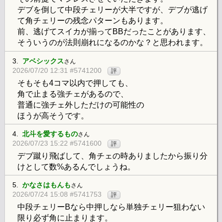
デブを倒して中段チェリーが大半ですが、デブが逃げ
て角チェリーの残念パターンもあります。
前、逃げてスイカが揃ってBBだったことがあります、
そういうのが法則崩れになるのかな？と思われます。
3.
アベシックス
さん
2026/07/20 12:31 #5741200
評
そもそも4コマ以内で押しても、
角で止まる強チェがあるので、
普通に強チェ外しただけの可能性の
ほうが高そうです。
4.
北斗を愛するもの
さん
2026/07/23 15:22 #5741600
評
デブ蹴り飛ばして、角チェの時ありましたから振り分
けとして数%あるんでしょうね。
5.
かなさはもんも
さん
2026/07/24 15:08 #5741753
評
中段チェリーBなら中押しなら単独チェリー狙わない
限り必ず角に止まります。