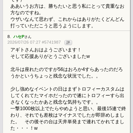
ああいうお方は、勝ちたいと思う私にとって貴重なお
方なのですね。
ウザいなんて思わず、これからはありがたくどんどん
打っていただこうと思うようにします。
8.
ハセP
さん
2026/07/26 07:27 #5741987
評
アギトさんおはようございます！
そして応援ありがとうございましたw
北斗は座れたのですが56はおろか4すらあったのだろ
うかというちょっと残念な状況でした。。
少し強めなイベントの日はまずトロフィーカスタムは
してくれてたマイホだったので遂にトロフィーすら出
さなくなったかあと残念な気持ちです。。
一撃1000枚以上でたらやめようと思い、最後15連で終
わり、それでも差枚はマイナスでしたが即辞めしまし
た。 その後その台は天井単発まで連れてかれてまし
た・・・！w