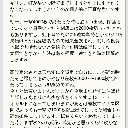
キリン、虹が早い段階で出てしまうと引くに引きたく
なくなってしまうというのが個人的に正直な思いです
w
朝一、一撃4000枚で終わった時に虹トロ出現、閉店ま
でいくぞと息巻いてたら閉店には2000枚切ってたとか
もありますし、虹トロでたのに8連続単発とかくらい結
局負けとかも経験あるので最悪全飲まれ、むしろ投資
地獄でも構わないと覚悟できた時は続行しますw
覚悟できなかった時はある程度、連できた時に即辞め
しますw
高設定のみとは言わずに全設定で自分にここが辞め時
だぞと課してるのがやはり差枚+1000～+1800枚で終
わってしまったら即辞めですね。
全くとは言いませんがそこから全飲まれせずに伸ばせ
た試しがあまりにも少な過ぎるんですよね・・・！
オカルトになってしまいますがあとは差枚マイナス区
間であっても一撃で1000枚以上出てしまった場合も即
辞め条件にしています。10連くらいで終わってしまっ
た時、まず次のATが弱AT確定かと思うくらい続かな