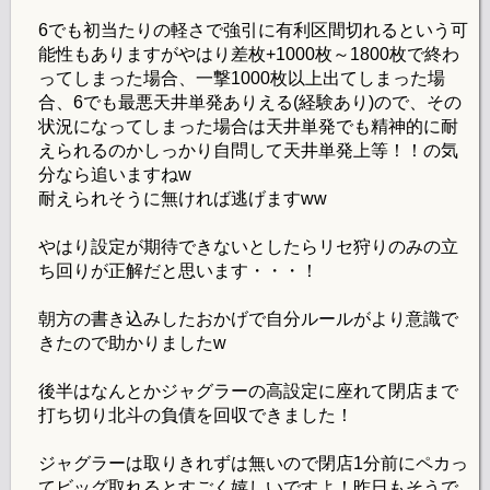
6でも初当たりの軽さで強引に有利区間切れるという可
能性もありますがやはり差枚+1000枚～1800枚で終わ
ってしまった場合、一撃1000枚以上出てしまった場
合、6でも最悪天井単発ありえる(経験あり)ので、その
状況になってしまった場合は天井単発でも精神的に耐
えられるのかしっかり自問して天井単発上等！！の気
分なら追いますねw
耐えられそうに無ければ逃げますww
やはり設定が期待できないとしたらリセ狩りのみの立
ち回りが正解だと思います・・・！
朝方の書き込みしたおかげで自分ルールがより意識で
きたので助かりましたw
後半はなんとかジャグラーの高設定に座れて閉店まで
打ち切り北斗の負債を回収できました！
ジャグラーは取りきれずは無いので閉店1分前にペカっ
てビッグ取れるとすごく嬉しいですよ！昨日もそうで