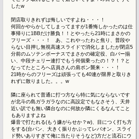
したw
閉店取りきれずは悔しいですよね・・・！
何回かやらかしてしまってますが1番悔しかったのは仕
事帰りに1BBだけ勝負！！とやったら21時にまさかの
フリーズ・・・！ あ、これやったわと焦り、普段や
らない目押し無視高速スライドで消化しましたが閉店5
分前のムソテンボーナスでまさかの確定役、白バー揃
い、中段チェリー連打でもう何個乗ったの！？！？と
なってたところへ店員さんの肩ポン襲来・・・！
21時からのフリーズは頑張っても40連が限界と取りき
れずに散りました。。。w
隣に座られて普通に打つ方なら特に気にならないです
が北斗の島ガラガラなのに高設定でもなさそう、天井
近い訳でも無い隣台なのに何故か隣にくるなんてこと
もありますよね
爆音で打たれる(もう嫌がらせか？w)、目につく打ち方
をする(台パン、大きく振りかぶってレバオン、スライ
ド勢いありすぎて俺に当たりそうなど)方だと流石にウ