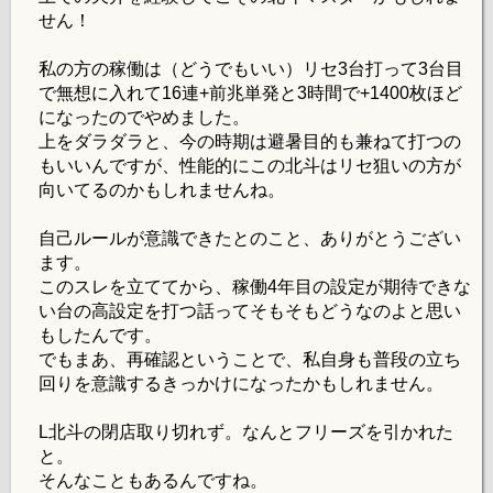
せん！
私の方の稼働は（どうでもいい）リセ3台打って3台目
で無想に入れて16連+前兆単発と3時間で+1400枚ほど
になったのでやめました。
上をダラダラと、今の時期は避暑目的も兼ねて打つの
もいいんですが、性能的にこの北斗はリセ狙いの方が
向いてるのかもしれませんね。
自己ルールが意識できたとのこと、ありがとうござい
ます。
このスレを立ててから、稼働4年目の設定が期待できな
い台の高設定を打つ話ってそもそもどうなのよと思い
もしたんです。
でもまあ、再確認ということで、私自身も普段の立ち
回りを意識するきっかけになったかもしれません。
L北斗の閉店取り切れず。なんとフリーズを引かれた
と。
そんなこともあるんですね。