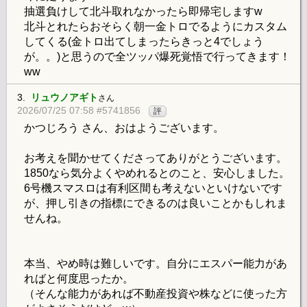
抽選負けして北斗取れなかったら即帰宅しますw
北斗とれたらおそらく朝一金トロでるようにカスタム
してくる(金トロ出てしまったらきっと4でしょう
が。。)と思うので全ツッパ爆死覚悟で行ってきます！
ww
3.
リュウノアギト
さん
2026/07/25 07:58 #5741856
評
かつじろう さん、おはようございます。
お考えを聞かせてくださってありがとうございます。
1850なら気分よくやめれるとのこと、安心しました。
6号機スマスロは有利区間も考えないといけないです
が、押し引きの指標にできるのは良いことかもしれま
せんね。
本当、やめ時は難しいです。自分にエスパー能力があ
ればと何度思ったか。
（そんな能力があれば不動産投資や株などに使った方