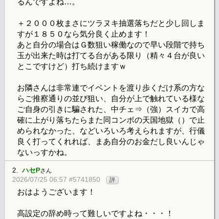
るんですよね…。
＋２０００枚まさにツラヌキ抽選落ちだと少し回しま
すが１８５０なら気分良く止めます！
あと自分の場合はＧ数狙い稼働なので早い段階で持ち
玉が出来た時は打てる台がある限り（精々４台が良い
とこですけど）打ち続けますｗ
お隣さんは非常連でイベントを渡り歩くだけ系の方な
らご推察通りの並び狙い、自分が上で触れている様な
ご自身の引きに騙された、中チェ⇒（強）スイカで高
確に上がり落ちたらまた同コンボの天国地獄（）で止
められなかった、などいろいろ考えられますが、行儀
良く打ってくれれば、まあ自分のお金だし良いんじゃ
ないっすかね。
2.
ハセP
さん
2026/07/25 06:57 #5741850
評
おはようございます！
高設定の辞め時って難しいですよね・・・！