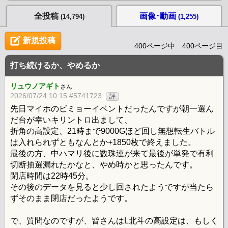
全投稿
画像･動画
(14,794)
(1,255)
新規投稿
400ページ中 400ページ目
打ち続けるか、やめるか
リュウノアギト
さん
2026/07/24 10:15 #5741723
評
先日マイホのビミョーイベントだったんですが朝一選ん
だ台が幸いキリントロ出まして、
折角の高設定、21時まで9000Gほど回し無想転生バトル
は入れられずともなんとか+1850枚で終えました。
最後の方、中ハマリ後に数珠連が来て最後が単発で有利
切断抽選漏れたかなと、やめ時かと思ったんです。
閉店時間は22時45分。
その後のデータを見ると少し回されたようですが当たら
ずそのまま閉店だったようです。
で、質問なのですが、皆さんはL北斗の高設定は、もしく