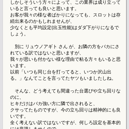
しかしそういう方々によって、この業界は成り立って
いると言っても良いと思います。
お客が我々の様な者ばかりになっても、スロットは存
続出来るのかもしれませんが、
少なくとも平均設定(出玉性能)はダダ下がりになるで
しょう。
別に リュウノアギト さん が、お隣の方をバカにさ
れている訳ではないと思いますが、
我々が思いも付かない様な理由で粘る方々もいると思
います。
以前「いつも同じ台を打ってると、いつか沢山出
る。」なんてことを言ってたヤツもいましたしね。
そんな、どう考えても間違った台選びや立ち回りな
のに、
ヒキだけはバカ強い方に隣で出されると、
クサってたものですが、今の立ち回りは精神的にも良
いです。
全く考えない訳ではないですが、何しろ設定を基本的
には意識しませんので、