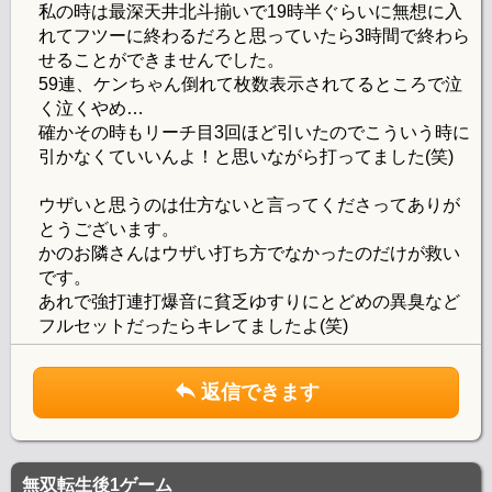
私の時は最深天井北斗揃いで19時半ぐらいに無想に入
れてフツーに終わるだろと思っていたら3時間で終わら
せることができませんでした。
59連、ケンちゃん倒れて枚数表示されてるところで泣
く泣くやめ…
確かその時もリーチ目3回ほど引いたのでこういう時に
引かなくていいんよ！と思いながら打ってました(笑)
ウザいと思うのは仕方ないと言ってくださってありが
とうございます。
かのお隣さんはウザい打ち方でなかったのだけが救い
です。
あれで強打連打爆音に貧乏ゆすりにとどめの異臭など
フルセットだったらキレてましたよ(笑)
返信できます
無双転生後1ゲーム