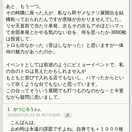
あと、もう一つ。
その時隣に座った人が、私なら即ヤメなクソ展開台を結
構粘っておられたんですが意味が分かりませんでした。
リセ天直前で当たり単発、次もその次もアホほどハマっ
て全部単発とかやる気のない台を、何を思ったか-3000枚
は投資して、
トロも出なかった（音はしなかった）と思いますが一体
何の魅力があったのか。
イベントとしては前述のようにビミョーイベントで、私
の台のトロは見えたかもしれませんが
もともと並びで入れる店でもないし、ハマったからとい
って吹くような台でもないと思っています。
この台ってそういう展開でも打つものなのかな～と今更
ながら疑問に思いまして。
1.
かつじろう
さん
2026/07/25 03:36 #5741845
評
こんばんは。
止め時は永遠の課題ですよね。自身でも＋１０００枚