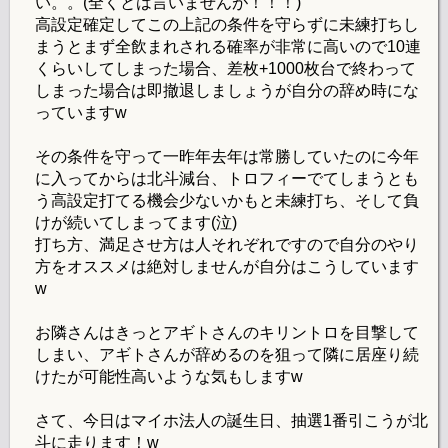
い。。(全くとは言いませんが！！！)
高設定確定してこの上記の条件を守らずに未練打ちし
まうとまず全飲まれされる確率が非常に高いので10連
くらいしてしまった場合、差枚+1000枚台で終わって
しまった場合は即撤退しましょうが自分の辞め時にな
っていますw
その条件を守って一昨年去年は常勝していたのに今年
に入ってからは北斗減台、トロフィーでてしまうとも
う高設定打てる機会少ないかもと未練打ち、そして負
けが続いてしまってます(泣)
打ち方、満足させ方は人それぞれですので自分のやり
方をオススメは絶対しませんが自分はこうしています
w
お隣さんはきっとアギトさんのキリントロを目撃して
しまい、アギトさんが辞めるのを狙って隣に居座り続
けたが可能性高いような気もしますw
さて、今日はマイホ法人の誕生日、抽選1番引こうが北
斗に走ります！w