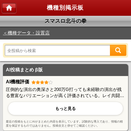
機種別掲示板
スマスロ北斗の拳
＜機種データ・設置店
AI投稿まとめ β版
AI機種評価
圧倒的な演出の奥深さと200万G打っても未経験の演出が残
る豊富なバリエーションが高く評価されている。レイ共闘や
トキ共闘などの戦略性、演出書き換えシステムの面白さ、宿
命バトルの緊張感など、長期稼働でも飽きさせない完成度の
もっと見る
高さが魅力。一方で詳細な仕様が未公開な部分も多く、ユー
ザー自身による検証が楽しみの一つとなっている。
最近の投稿をもとにAIがまとめた内容を表示しています。試験的な導入であり、情報の精
度を保証するものではありません。投稿全文と併せてご確認ください。