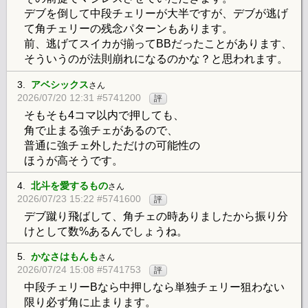
デブを倒して中段チェリーが大半ですが、デブが逃げ
て角チェリーの残念パターンもあります。
前、逃げてスイカが揃ってBBだったことがあります、
そういうのが法則崩れになるのかな？と思われます。
3.
アベシックス
さん
2026/07/20 12:31 #5741200
評
そもそも4コマ以内で押しても、
角で止まる強チェがあるので、
普通に強チェ外しただけの可能性の
ほうが高そうです。
4.
北斗を愛するもの
さん
2026/07/23 15:22 #5741600
評
デブ蹴り飛ばして、角チェの時ありましたから振り分
けとして数%あるんでしょうね。
5.
かなさはもんも
さん
2026/07/24 15:08 #5741753
評
中段チェリーBなら中押しなら単独チェリー狙わない
限り必ず角に止まります。