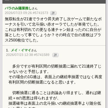
バラのみ陽菜推し
さん
2026/07/23 09:26 #5741573
評
無双転生が21連でラオウ昇天終了し次ゲームで新たなボ
ーナスを引いて北斗揃い赤オーラでしたが単発でした。
これは有利切れての更なる連チャン始まったのに自分が
落としたって事でしょうか？その時点で台の差枚はプラ
ス2500枚位でした。
1.
メイ・イマイ
さん
2026/07/23 12:38 #5741589
評
多分ですが有利区間の切断抽選に漏れて21連終了じ
ゃないかと予想します。
その場合の1G連は、表面上の継続率抽選ではなく再度
有利区間の切断抽選になると思います。
切断抽選に通ることは勿論あり得ますし、通れば継
続＋αの恩恵は得られますが、
抽選確率は表面上の北斗揃いの継続抽選率より随分低