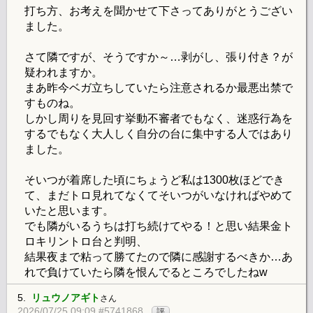
打ち方、お考えを聞かせて下さってありがとうござい
ました。
さて隣ですが、そうですか～…剥がし、張り付き？が
疑われますか。
まあ昨今ベガ立ちしていたら注意されるか最悪出禁で
すものね。
しかし周りを見回す挙動不審者でもなく、迷惑行為を
するでもなく大人しく自分の台に集中する人ではあり
ました。
そいつが着席した頃にちょうど私は1300枚ほどでき
て、まだトロ見れてなくてそいつがいなければやめて
いたと思います。
でも隣がいるうちは打ち続けてやる！と思い結果金ト
ロキリントロ台と判明、
結果夜まで粘って勝てたので隣に感謝するべきか…あ
れで負けていたら隣を恨んでるところでしたねw
5.
リュウノアギト
さん
2026/07/25 09:09 #5741868
評