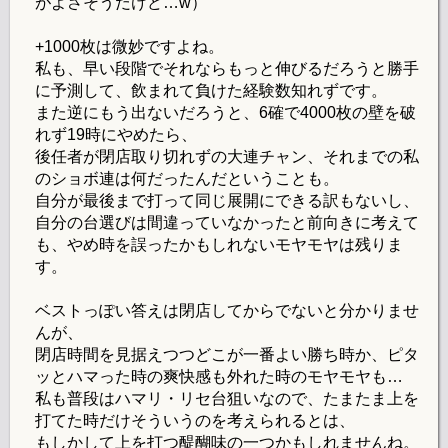
がよさそうだけど…w）
+1000枚は微妙ですよね。
私も、早い段階でそれならもっと伸びるだろうと勝手
に予測して、飲まれて負けた経験数知れずです。
また逆にもう出ないだろうと、6確で4000枚の壁を破
れず19時にやめたら、
後任者が閉店取り切れずの大連チャン、それまでの私
のショボ連は何だったんだということも。
自分が最後まで打って同じ展開にできる訳もないし、
自分の台選びは間違っていなかったと前向きに考えて
も、やめ時を誤ったかもしれないモヤモヤは残りま
す。
ベストっぽい答えは閉店してからでないと分かりませ
んが、
閉店時間を見据えつつどこが一番よい勝ち時か、ピタ
ッとハマった時の爽快感も外れた時のモヤモヤも…
私も普段はハマリ・リセ台狙いなので、たまたま上を
打てた時だけそういうのを考えられるとは、
もしかして上を打つ醍醐味の一つかもしれませんね。