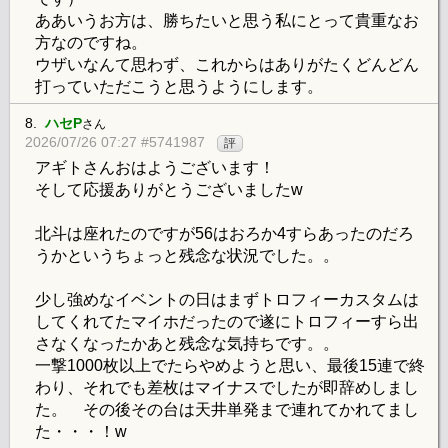
ああいうお方は、勝ちたいと思う私にとって貴重なお
方なのですね。
ウザいなんて思わず、これからはありがたくどんどん
打っていただこうと思うようにします。
8.
ハセP
さん
2026/07/26 07:27 #5741987
評
アギトさんおはようございます！
そして応援ありがとうございましたw
北斗は座れたのですが56はおろか4すらあったのだろ
うかというちょっと残念な状況でした。。
少し強めなイベントの日はまずトロフィーカスタムは
してくれてたマイホだったので遂にトロフィーすら出
さなくなったかあと残念な気持ちです。。
一撃1000枚以上でたらやめようと思い、最後15連で終
わり、それでも差枚はマイナスでしたが即辞めしまし
た。 その後その台は天井単発まで連れてかれてまし
た・・・！w