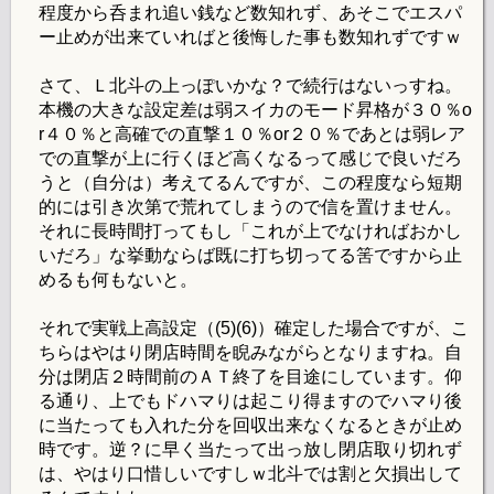
程度から呑まれ追い銭など数知れず、あそこでエスパ
ー止めが出来ていればと後悔した事も数知れずですｗ
さて、Ｌ北斗の上っぽいかな？で続行はないっすね。
本機の大きな設定差は弱スイカのモード昇格が３０％o
r４０％と高確での直撃１０％or２０％であとは弱レア
での直撃が上に行くほど高くなるって感じで良いだろ
うと（自分は）考えてるんですが、この程度なら短期
的には引き次第で荒れてしまうので信を置けません。
それに長時間打ってもし「これが上でなければおかし
いだろ」な挙動ならば既に打ち切ってる筈ですから止
めるも何もないと。
それで実戦上高設定（(5)(6)）確定した場合ですが、こ
ちらはやはり閉店時間を睨みながらとなりますね。自
分は閉店２時間前のＡＴ終了を目途にしています。仰
る通り、上でもドハマりは起こり得ますのでハマり後
に当たっても入れた分を回収出来なくなるときが止め
時です。逆？に早く当たって出っ放し閉店取り切れず
は、やはり口惜しいですしｗ北斗では割と欠損出して