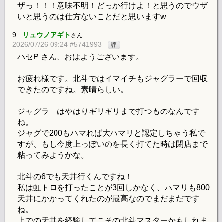
ザっ！！！意味不明！どっか行けよ！と思うのでウザ
いと思うのは仕方ないことだと思いますw
9.
リュウノアギト
さん
2026/07/26 09:24 #5741993
評
ハセP さん、おはようございます。
お疲れ様です。北斗ではイマイチもジャグラーで回収
できたのですね。素晴らしい。
ジャグラーはやはりギリギリまで打つものなんです
ね。
ジャグで200もハマれば大ハマリと認定しちゃう私で
すが、もし今度上っぽいのを長く打てた時は閉店まで
粘ってみようかな。
北斗の6でも天井行くんですね！
私は虹トロを打ったことが3回しかなく、ハマリも800
天井にかかってくれたのが最高なのでまだまだです
ね。
上での天井を経験してこその北斗マスターかもしれま