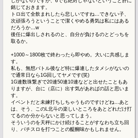
しかないのですが、6でも絶対じゃないということ肝に
銘じておきます。
トロ出て全飲まれしたら悲しいですね…できない子、
次頑張ろうということで潔くやめる勇気は私にはある
だろうか…w
後任に爆出しされるのと、自分が負けるのとどっちを
取るか。
+1000～1800枚で終わったら即やめ。大いに共感しま
す。
私も、無想バトル後など特に爆連したタメシがないの
で通常日なら1G回してヤメです(笑)
1G連数珠繋ぎで20連50連10連などと出せたこともあ
りますが、台に（店に）出す気があればの話と思いま
す。
イベントだと未練打ちしちゃうものですけどね…あと
は、そう、このL北斗の楽しいところをあとどれだけ打
てるのか分からないと思ってしまう。
そういうのを天秤にかけ続けることがすなわち立ち回
り、パチスロを打つことの醍醐味かもしれません。