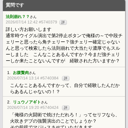
質問です
法則崩れ？？
さん
2026/07/14 12:42 #5740379
評
詳しい方お願いします
通常時ウイグル演出で第2停止ボタンで俺様の～で中段チ
ェリーと思ったら角チェリー？強チェリー確定じゃない
んと思って検索したら法則崩れで大当たり濃厚でもスル
ーしました こんなことあるんですか？今まだ強チェリ
ーしか来たことないんですが 経験された方いますか？
1.
お腹贅肉
さん
2026/07/14 13:14 #5740384
評
こんなことあるんですかって、自分で経験したんだか
らあるんじゃないの！？
2.
リュウノアギト
さん
2026/07/14 19:20 #5740424
評
「俺様の火闘術で焼けただれろ！」ってセリフなら、
火吹きデブの強襲演出のことでしょうか？
その前提でマジレスさせていただきます。