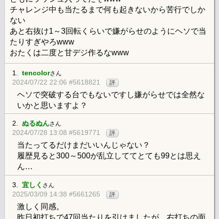
チャレンジ中も当たるまで何も起きないから苦行でしか
ない
あと右抜け1～3回転くらいで嫌がらせのようにヘソで当
たりすぎやろwww
おたくは二度と甘デジ作るなwww
1.
tencolor
さん
2024/07/22 22:06 #5618821
評
ヘソで突破する台でもないですし嫌がらせでは全然な
いかと思いますよ？
2.
ぬるぬん
さん
2024/07/28 13:08 #5619771
評
当たってるだけまだいいんじゃない？
履歴見ると300～500が乱立しててとても99とは思え
ん…
3.
宜しく
さん
2025/03/09 14:38 #5661265
評
激しく同感。
昨日初打ちで47回当たりを引けましたが、右打ちの面