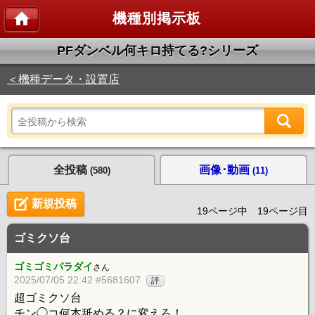
機種別掲示板
PFダンベル何キロ持てる?シリーズ
＜機種データ・設置店
全投稿
画像･動画
(580)
(11)
新規投稿
19ページ中 19ページ目
ゴミクソ台
ゴミゴミパラダイ
さん
2025/07/05 22:42 #5681607
評
超ゴミクソ台
チン◯コ何本舐める？に変えろ！