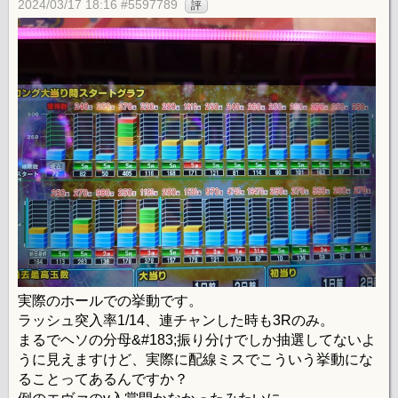
2024/03/17 18:16 #5597789
評
実際のホールでの挙動です。
ラッシュ突入率1/14、連チャンした時も3Rのみ。
まるでヘソの分母&#183;振り分けでしか抽選してないよ
うに見えますけど、実際に配線ミスでこういう挙動にな
ることってあるんですか？