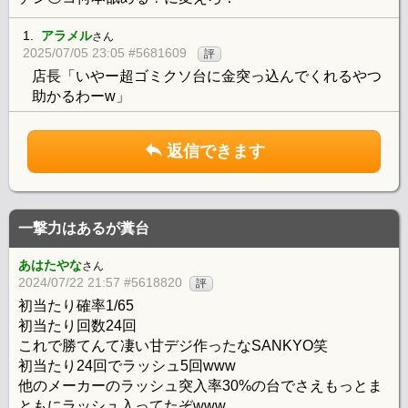
1.
アラメル
さん
2025/07/05 23:05 #5681609
評
店長「いやー超ゴミクソ台に金突っ込んでくれるやつ
助かるわーw」
返信できます
一撃力はあるが糞台
あはたやな
さん
2024/07/22 21:57 #5618820
評
初当たり確率1/65
初当たり回数24回
これで勝てんて凄い甘デジ作ったなSANKYO笑
初当たり24回でラッシュ5回www
他のメーカーのラッシュ突入率30%の台でさえもっとま
ともにラッシュ入ってたぞwww