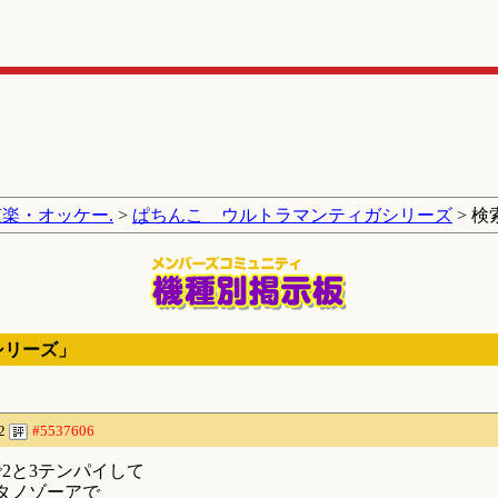
京楽・オッケー.
>
ぱちんこ ウルトラマンティガシリーズ
> 検
シリーズ」
02
#5537606
2と3テンパイして
タノゾーアで