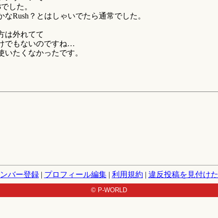
3でした。
なRush？とはしゃいでたら通常でした。
方は外れてて
けでもないのですね…
使いたくなかったです。
ンバー登録
|
プロフィール編集
|
利用規約
|
違反投稿を見付け
© P-WORLD