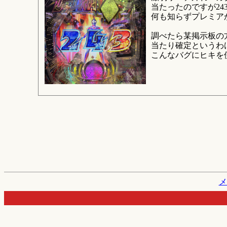
当たったのですが24
何も知らずプレミアか
調べたら某掲示板の
当たり確定というわ
こんなバグにヒキを
メ