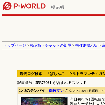
トップページ
>
掲示板・チャットの部屋
>
機種別掲示板
>
過去ログ検索 「ぱちんこ ウルトラマンティガ
記事番号
【5537606】
が含まれるスレッド
2と3のテンパイ
偶数マン
さん
2023/06/11 日曜日 01:
今日初打ち1回転目で
激弱リーチ外れ→ガ