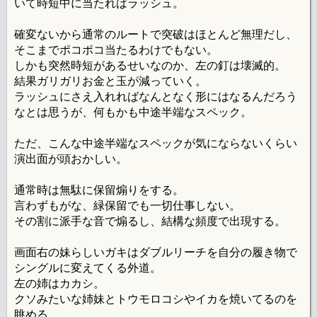
いて時短中に当たればラッシュ。
確変ないから通常のルートで突破はほとんど無理だし、
そこまでポコポコ当たるわけでもない。
しかも突然時短があるせいなのか、左の釘は壊滅的。
結果ガリガリお金と玉が減っていく。
ラッシュにさえ入れればなんとなく形にはなるんだろう
なとは思うが、何もかも中途半端なスペック。
ただ、こんな中途半端なスペックが気にならないくらい
演出面が頭おかしい。
通常時は無駄に保留煽りをする。
言わずもがな、緑保留でも一切仕事しない。
その割に派手な音で煽るし、結構な頻度で出現する。
画面右の妹らしいガキはダブルリーチを自分の履き物で
シングルに変えてくる外道。
左の姉はカカシ。
クソみたいな姉妹とトウモロコシやイカを焼いてるのを
眺める。