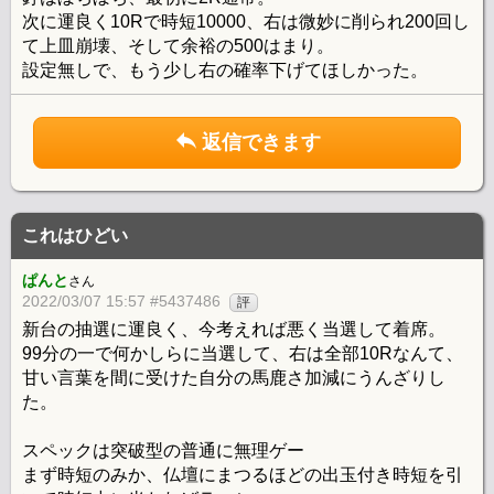
次に運良く10Rで時短10000、右は微妙に削られ200回し
て上皿崩壊、そして余裕の500はまり。
設定無しで、もう少し右の確率下げてほしかった。
返信できます
これはひどい
ぱんと
さん
2022/03/07 15:57 #5437486
評
新台の抽選に運良く、今考えれば悪く当選して着席。
99分の一で何かしらに当選して、右は全部10Rなんて、
甘い言葉を間に受けた自分の馬鹿さ加減にうんざりし
た。
スペックは突破型の普通に無理ゲー
まず時短のみか、仏壇にまつるほどの出玉付き時短を引