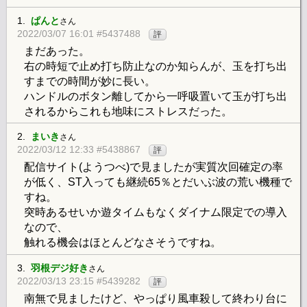
1.
ぱんと
さん
2022/03/07 16:01 #5437488
評
まだあった。
右の時短で止め打ち防止なのか知らんが、玉を打ち出
すまでの時間が妙に長い。
ハンドルのボタン離してから一呼吸置いて玉が打ち出
されるからこれも地味にストレスだった。
2.
まいき
さん
2022/03/12 12:33 #5438867
評
配信サイト(ようつべ)で見ましたが実質次回確定の率
が低く、ST入っても継続65％とだいぶ波の荒い機種で
すね。
突時あるせいか遊タイムもなくダイナム限定での導入
なので、
触れる機会はほとんどなさそうですね。
3.
羽根デジ好き
さん
2022/03/13 23:15 #5439282
評
南無で見ましたけど、やっぱり風車殺して終わり台に