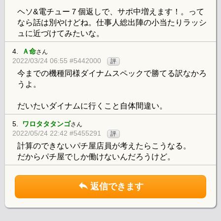
ヘソ&電チュー７個返しで、サポ中増えます！。って
なら話は別やけどね。仕事人総出陣の小当たりラッシ
ュに近づけてみたいな。
4.
Ａ命
さん
2022/03/24 06:55 #5442000
評
今までの機種同様ダイナムスペックで勝てる訳なかろ
うよ。
だいたいダイナムに行くこと自体間違い。
5.
ワロタタタンゴ
さん
2022/05/24 22:42 #5455291
評
計算のできないパチ屋店員が考えたらこうなる。
だからパチ屋でしか働けないんだろうけど。
返信できます