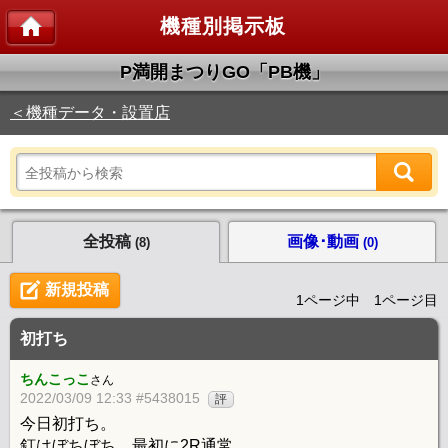
機種別掲示板
P満開まつりGO「PB機」
＜機種データ・設置店
全投稿
画像･動画
(8)
(0)
新規投稿
1ページ中 1ページ目
初打ち
ちんこっこ
さん
2022/03/09 12:33 #5438015
評
今日初打ち。
釘はぼちぼち、最初に2R通常。