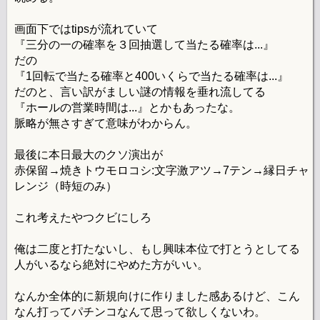
画面下ではtipsが流れていて
『三分の一の確率を３回抽選して当たる確率は...』
だの
『1回転で当たる確率と400いくらで当たる確率は...』
だのと、言い訳がましい謎の情報を垂れ流してる
『ホールの営業時間は...』とかもあったな。
脈略が無さすぎて意味がわからん。
最後に本日最大のクソ演出が
赤保留→焼きトウモロコシ:文字激アツ→7テン→縁日チャ
レンジ（時短のみ）
これ考えたやつクビにしろ
俺は二度と打たないし、もし興味本位で打とうとしてる
人がいるなら絶対にやめた方がいい。
なんか全体的に新規向けに作りました感あるけど、こん
なん打ってパチンコなんて思って欲しくないわ。