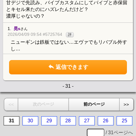
甘デジで先読み、バイブカスタムにしてバイブと赤保留
とキセル来たのにハズレたんだけど？
濃厚じゃないの？
1.
晃s
さん
2026/04/09 09:54 #5725764
評
ニューギンは鉄板ではない…エヴァでもリバブル外す
し…
返信できます
- 31 -
次のページ
前のページ
<<
>>
31
30
29
28
27
26
25
/ 31ページへ