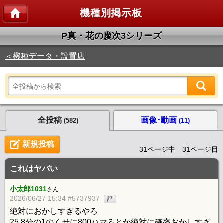
機種別掲示板
P真・花の慶次3シリーズ
＜機種データ・設置店
全投稿
画像･動画
(582)
(11)
新規投稿
31ページ中 31ページ目
これはヤバい
小太郎1031
さん
2026/06/27 15:34 #5737937
評
絶対におかしすぎるやろ
25.8分の1のくせに800ハマるとか絶対に確率おかしすぎ