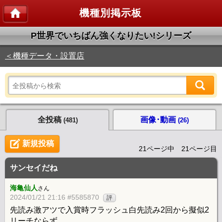
機種別掲示板
P世界でいちばん強くなりたい!シリーズ
＜機種データ・設置店
全投稿
画像･動画
(481)
(26)
新規投稿
21ページ中 21ページ目
サンセイだね
海亀仙人
さん
2024/01/21 21:16 #5585870
評
先読み激アツで入賞時フラッシュ白先読み2回から擬似2
リーチならず。