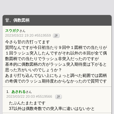
甘、偶数図柄
スウガク
さん
2023/03/22 19:20 #5519559
評
今さら甘の方打ってます
質問なんですが今日初当たり９回中１図柄での当たりが
１回ラッシュ突入したんですがそれ以外の８回が全て偶
数図柄での当たりでラッシュ非突入だったのですが
基本的に偶数図柄の方がラッシュ突入期待度は下がると
思った方がいいのでしょうか？
あまり打ち込んでない上にちょっと調べた範囲では図柄
の奇偶でのラッシュ期待度わからなかったので質問です
1.
あされる
さん
2023/03/22 20:03 #5519566
評
たぶんたまたまです
37以外は偶数奇数での突入率に違いはないかと