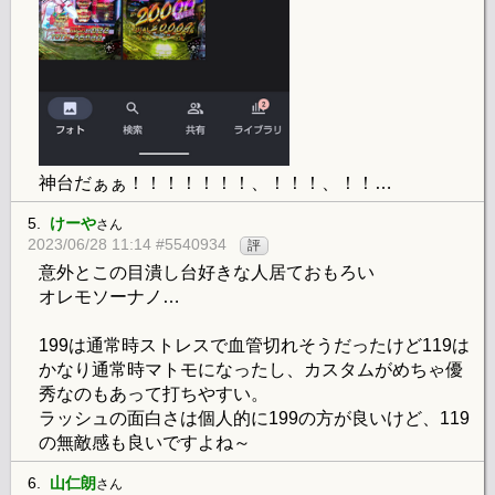
神台だぁぁ！！！！！！！、！！！、！！…
5.
けーや
さん
2023/06/28 11:14 #5540934
評
意外とこの目潰し台好きな人居ておもろい
オレモソーナノ…
199は通常時ストレスで血管切れそうだったけど119は
かなり通常時マトモになったし、カスタムがめちゃ優
秀なのもあって打ちやすい。
ラッシュの面白さは個人的に199の方が良いけど、119
の無敵感も良いですよね～
6.
山仁朗
さん