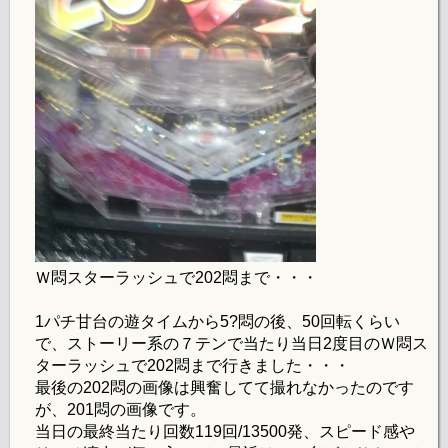
Ｗ悶スターラッシュで202悶まで・・・
1パチ甘台の遊タイムから5?悶の後、50回転くらい
で、ストーリー系の７テンで当たり当日2度目のＷ悶ス
ターラッシュで202悶まで行きました・・・
最後の202悶の画像は興奮してて撮れなかったのです
が、201悶の画像です。
当日の最終当たり回数119回/13500発、スピード感や