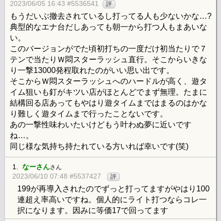
2023/06/05 16:43 #5536541
評
もうだいぶ撤去されているし打ってる人も少ないかな…?
典型的なエナ台だしあっても朝一から打つ人もまあいな
い。
このバージョンがでた頃初打ちの一度だけ初当たりで７
テンで当たりＷ悶スターラッシュ直行。そこからいきな
り一撃13000発程取れたのがいい思い出です。
そこからＷ悶スターラッシュへのハードルが高く、遊タ
イム狙いも釘がキツい店がほとんどでまず無理。たまに
結構回る店あってもやはり遊タイムまではまるのはかな
り難しく遊タイムまで行ったことないです。
あの一撃性味わいたいけどもう叶わぬ夢に近いです
ね…。
同じ様な気持ち持たれている方いれば幸いです(笑)
1.
なーさん
さん
2023/06/10 07:48 #5537427
評
199が再導入されたのでずっと打ってますがやはり100
連超え率高いですね。個人的にライト打つならコレ一
択になります。因みに等価17で回ってます