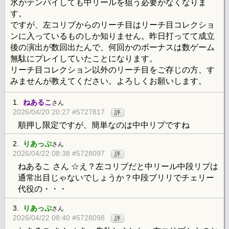
氷がテンパイしても中リールを狙う必要がなくなりま
す。
ですが、左コリブからのリーチ目はリーチ目コレクショ
ンに入っているものしか知りません。昨日打ってて成立
後の演出が数回出たんで、何回かのボーナスは数ゲーム
無駄にプレイしていたことになります。
リーチ目コレクション以外のリーチ目をご存じの方、す
みませんが教えてください。よろしくお願いします。
1.
ねあるこ
さん
2026/04/20 20:27 #5727817
評
順押し限定ですが、簡単なのは中中リプですね
2.
りあっぷ
さん
2026/04/22 08:38 #5728097
評
ねあるこ さん ☆え？左コリブだと中リール中段リプは
通常出目じゃないでしょうか？中段ブリリでチェリー
代役の・・・
3.
りあっぷ
さん
2026/04/22 08:40 #5728098
評