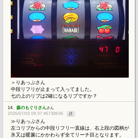
＞りあっぷさん
中段リフリが止まって入ってました。
七の上のリプは2確になるリプですか？
14.
森のもぐりさん
さん
2026/07/03 09:37 #5738636
評
≫りあっぷさん
左コリブからの中段リフリ一直線は、右上段の図柄が
氷又は暖簾にかかわらず全てリーチ目となります。