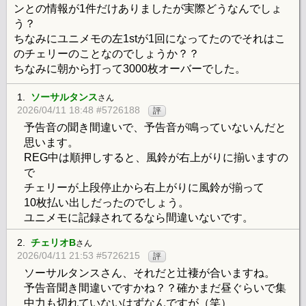
ンとの情報が1件だけありましたが実際どうなんでしょ
う？
ちなみにユニメモの左1stが1回になってたのでそれはこ
のチェリーのことなのでしょうか？？
ちなみに朝から打って3000枚オーバーでした。
1.
ソーサルタンス
さん
2026/04/11 18:48 #5726188
評
予告音の聞き間違いで、予告音が鳴っていないんだと
思います。
REG中は順押しすると、風鈴が右上がりに揃いますの
で
チェリーが上段停止から右上がりに風鈴が揃って
10枚払い出しだったのでしょう。
ユニメモに記録されてるなら間違いないです。
2.
チェリオB
さん
2026/04/11 21:53 #5726215
評
ソーサルタンスさん、それだと辻褄が合いますね。
予告音聞き間違いですかね？？確かまだ昼ぐらいで集
中力も切れていないはずなんですが（笑）