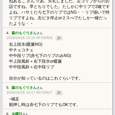
ねあるこ さん ☆あ。失礼しました。左コリブからのお
話ですね。早とちりでした。たしかに中リプで2確です
よね。ハサミだろ七下のリプではNG・・リプ揃いで特
リプですよね。左ビタ停止or２スべでたしか一確だっ
たような・・
4.
森のもぐりさん
さん
2026/04/26 19:10 #5728926
評
右上段氷(暖簾NG)
中チェコチェ
中中段リプ(赤七下のリプのみNG)
中上段風鈴＋右下段氷or暖簾
中中段風鈴＋右中段リプ
自分が知っているのはこれぐらいです。
5.
森のもぐりさん
さん
2026/04/26 19:17 #5728927
評
↑補足
順押し時は赤七下のリプでもOKです。
6.
水曜日
さん