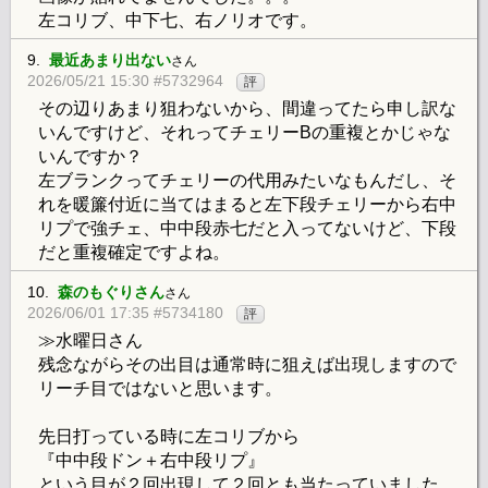
左コリブ、中下七、右ノリオです。
9.
最近あまり出ない
さん
2026/05/21 15:30 #5732964
評
その辺りあまり狙わないから、間違ってたら申し訳な
いんですけど、それってチェリーBの重複とかじゃな
いんですか？
左ブランクってチェリーの代用みたいなもんだし、そ
れを暖簾付近に当てはまると左下段チェリーから右中
リプで強チェ、中中段赤七だと入ってないけど、下段
だと重複確定ですよね。
10.
森のもぐりさん
さん
2026/06/01 17:35 #5734180
評
≫水曜日さん
残念ながらその出目は通常時に狙えば出現しますので
リーチ目ではないと思います。
先日打っている時に左コリブから
『中中段ドン＋右中段リプ』
という目が２回出現して２回とも当たっていました。