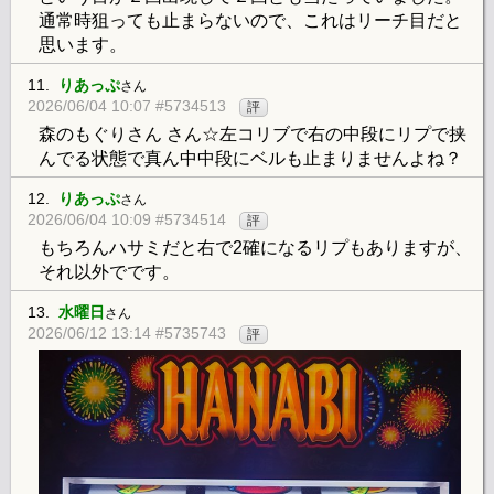
通常時狙っても止まらないので、これはリーチ目だと
思います。
11.
りあっぷ
さん
2026/06/04 10:07 #5734513
評
森のもぐりさん さん☆左コリブで右の中段にリプで挟
んでる状態で真ん中中段にベルも止まりませんよね？
12.
りあっぷ
さん
2026/06/04 10:09 #5734514
評
もちろんハサミだと右で2確になるリプもありますが、
それ以外でです。
13.
水曜日
さん
2026/06/12 13:14 #5735743
評