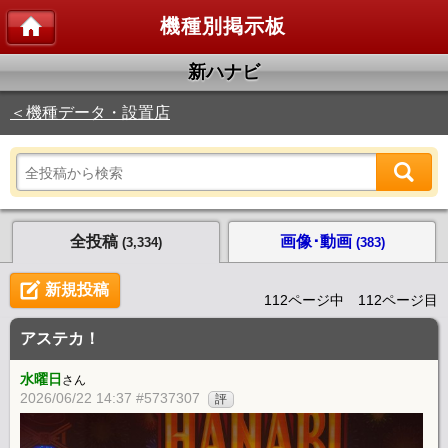
機種別掲示板
新ハナビ
＜機種データ・設置店
全投稿
画像･動画
(3,334)
(383)
新規投稿
112ページ中 112ページ目
アステカ！
水曜日
さん
2026/06/22 14:37 #5737307
評