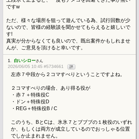
ですw
ただ、様々な場所を狙って遊んでいる為、試行回数が少
ないので、皆様の経験談を聞かせてもらえると嬉しいで
す!
真実が分からなくても良いので、既出案件かもしれませ
んが、ご意見を頂けると幸いです。
1.
白いシロー
さん
2026/06/05 10:45 #5734661
評
左赤７中段から２コマすべりということですよね。
２コマすべりの場合、あり得る役が
・赤７＋特殊役C
・ドン＋特殊役D
・REG＋特殊役B / C
このうち、BとCは、氷氷７とブブブの１枚役のいずれ
か、もしくは両方が成立しているのでおっしゃる位置
でしか止まれません。