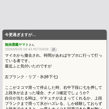
今更過ぎますが…
無抽選艦ヤマト
さん
2026/05/26 04:43 #5733438
評
マイホから撤去され、時間があればサブホに行って打っ
ている者です。
最近ふと気付いたのですが
左ブランク・リプ・氷(枠下七)
ここが２コマ滑って停止した時、右中下段に七を押して
上段氷が止まった場合、ナメコ確定でしょうか?
自分が当たる時は、ゲチェナが止まってくれるか、上段
ブランクまで滑って氷がハズレる、しか経験しておらず
上段氷で止まると、一度もナメコを回避できた事が無い