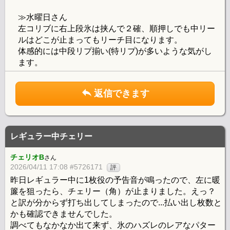
≫水曜日さん
左コリブに右上段氷は挟んで２確、順押しでも中リー
ルはどこが止まってもリーチ目になります。
体感的には中段リプ揃い(特リプ)が多いような気がし
ます。
返信できます
レギュラー中チェリー
チェリオB
さん
2026/04/11 17:08 #5726171
評
昨日レギュラー中に1枚役の予告音が鳴ったので、左に暖
簾を狙ったら、チェリー（角）が止まりました。えっ？
と訳が分からず打ち出してしまったので...払い出し枚数と
かも確認できませんでした。
調べてもなかなか出て来ず、氷のハズレのレアなパター