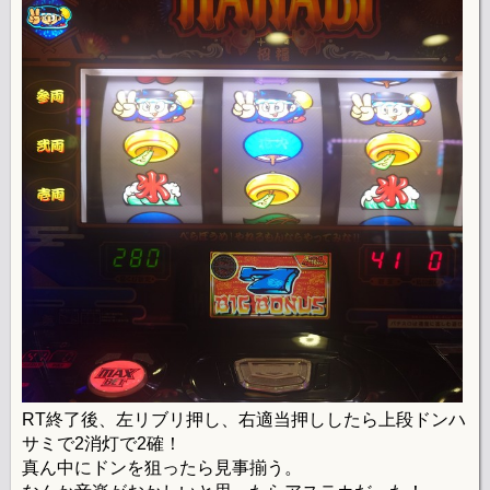
RT終了後、左リブリ押し、右適当押ししたら上段ドンハ
サミで2消灯で2確！
真ん中にドンを狙ったら見事揃う。