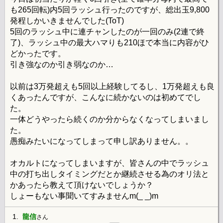
も265回転)内5回ラッシュ行ったのですが、総出玉9,800
発程しかいきませんでした(ToT)
5回のラッシュ中に連チャンしたのが一回のみ(2連で終
了)、ラッシュ中の最大ハマりも210ほで本当に内容がひ
どかったです。
引き強なのか引き弱なのか…
以前は3万発超えも5回以上経験してるし、1万発超えも良
くあったんですが、こんなに続かないのは初めてでし
た。
一体どうやったら続くのか分からなくなってしまいまし
た。
愚痴みたいになってしまって申し訳ありません。。
オカルトになってしまいますが、皆さんの中でラッシュ
中の打ち出しタイミングだとか継続させる為のオリ法と
かあったら教えて頂けないでしょうか？
しょーもない事聞いてすみませんm(_ _)m
1.
龍信
さん