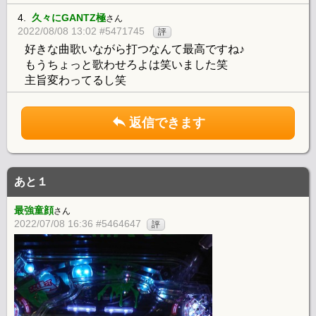
4.
久々にGANTZ極
さん
2022/08/08 13:02 #5471745
評
好きな曲歌いながら打つなんて最高ですね♪
もうちょっと歌わせろよは笑いました笑
主旨変わってるし笑
返信できます
あと１
最強童顔
さん
2022/07/08 16:36 #5464647
評