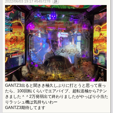
2022/06/03 19:17 #5457278
評
GANTZ3出ると聞きき極久しぶりに打とうと思って座っ
たら、100回転くらいでエアバイブ、超転送極から7テン
きました＾＾2万発弱出て終わりましたがやっぱり小当た
りラッシュ機は気持ちいわー
GANTZ3期待してます