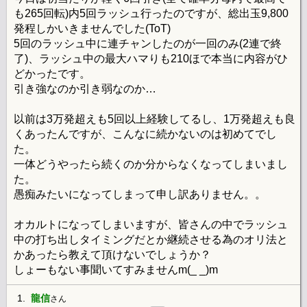
も265回転)内5回ラッシュ行ったのですが、総出玉9,800
発程しかいきませんでした(ToT)
5回のラッシュ中に連チャンしたのが一回のみ(2連で終
了)、ラッシュ中の最大ハマりも210ほで本当に内容がひ
どかったです。
引き強なのか引き弱なのか…
以前は3万発超えも5回以上経験してるし、1万発超えも良
くあったんですが、こんなに続かないのは初めてでし
た。
一体どうやったら続くのか分からなくなってしまいまし
た。
愚痴みたいになってしまって申し訳ありません。。
オカルトになってしまいますが、皆さんの中でラッシュ
中の打ち出しタイミングだとか継続させる為のオリ法と
かあったら教えて頂けないでしょうか？
しょーもない事聞いてすみませんm(_ _)m
1.
龍信
さん