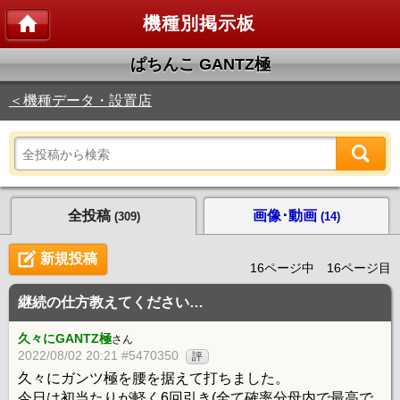
機種別掲示板
ぱちんこ GANTZ極
＜機種データ・設置店
全投稿
画像･動画
(309)
(14)
新規投稿
16ページ中 16ページ目
継続の仕方教えてください…
久々にGANTZ極
さん
2022/08/02 20:21 #5470350
評
久々にガンツ極を腰を据えて打ちました。
今日は初当たりが軽く6回引き(全て確率分母内で最高で