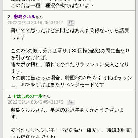
この台は一種二種混合機ではないよ？
2.
敷島クルル
さん
2022/02/13 23:19 #5431347
評
書いてて思ったけど質問とはあんま関係ないから話戻
します
この2%の振り分けは電サポ30回転(確変)の間に当たり
を引かなければ、
電サポが切れ、晴れて小当たりラッシュに突入となり
ます。
その前に当たった場合、特図2の70%を引ければラッシ
ュ、30%を引けばまたリベンジモードです
3.
Pはじめの一歩
さん
2022/02/14 00:49 #5431375
評
敷島クルルさん、早速のお返事ありがとうございま
す。
初当たりリベンジモードの2%の「確変」、時短30回転
中も確変なんですね。