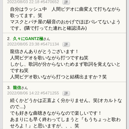
2022/08/03 22:18 #5470652
評
自分はラッシュ中 人間ビデオに曲変えて打ちながら
歌ってます。笑
マスクとパチ屋の騒音のおかげでほぼバレてないよう
です。(隣で打ってた連れと確認済み)
2.
久々にGANTZ極
さん
2022/08/05 23:38 #5471134
評
龍信さんありがとうございます！
人間ビデオを歌いながら打つですね笑
しかし、歌詞が分からないためまず歌詞を覚えないと
ですね笑
人間ビデオ歌いながら打つと結構出ますか？笑
3.
龍信
さん
2022/08/06 14:22 #5471255
評
続くかどうかは正直よく分かりません。笑(オカルトな
ので…)
でも好きな曲聴きながらなので楽しいです！
あまりにも早く終わってしまうと『もうちょっと歌わ
せろよ！』と思いますが、、、笑