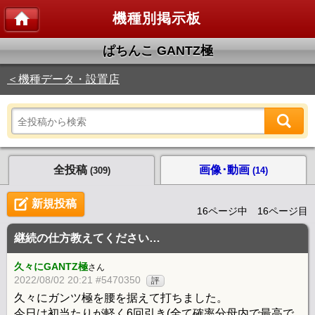
機種別掲示板
ぱちんこ GANTZ極
＜機種データ・設置店
全投稿
画像･動画
(309)
(14)
新規投稿
16ページ中 16ページ目
継続の仕方教えてください…
久々にGANTZ極
さん
2022/08/02 20:21 #5470350
評
久々にガンツ極を腰を据えて打ちました。
今日は初当たりが軽く6回引き(全て確率分母内で最高で