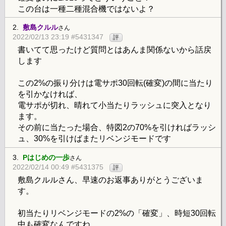
この台は一種二種混合機ではないよ？
2.
敷島クルル
さん
2022/02/13 23:19 #5431347
評
書いてて思ったけど質問とはあんま関係ないから話戻
します
この2%の振り分けは電サポ30回転(確変)の間に当たり
を引かなければ、
電サポが切れ、晴れて小当たりラッシュに突入となり
ます。
その前に当たった場合、特図2の70%を引ければラッシ
ュ、30%を引けばまたリベンジモードです
3.
Pはじめの一歩
さん
2022/02/14 00:49 #5431375
評
敷島クルルさん、早速のお返事ありがとうございま
す。
初当たりリベンジモードの2%の「確変」、時短30回転
中も確変なんですね。