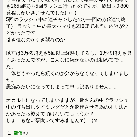
も265回転)内5回ラッシュ行ったのですが、総出玉9,800
発程しかいきませんでした(ToT)
5回のラッシュ中に連チャンしたのが一回のみ(2連で終
了)、ラッシュ中の最大ハマりも210ほで本当に内容がひ
どかったです。
引き強なのか引き弱なのか…
以前は3万発超えも5回以上経験してるし、1万発超えも良
くあったんですが、こんなに続かないのは初めてでし
た。
一体どうやったら続くのか分からなくなってしまいまし
た。
愚痴みたいになってしまって申し訳ありません。。
オカルトになってしまいますが、皆さんの中でラッシュ
中の打ち出しタイミングだとか継続させる為のオリ法と
かあったら教えて頂けないでしょうか？
しょーもない事聞いてすみませんm(_ _)m
1.
龍信
さん