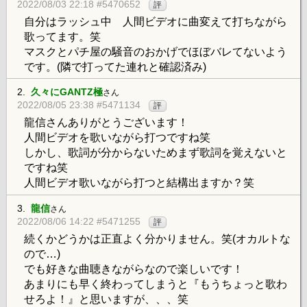
2022/08/03 22:18 #5470652
評
自分はラッシュ中 人間ビデオに曲変えて打ちながら
歌ってます。笑
マスクとパチ屋の騒音のおかげでほぼバレてないよう
です。(隣で打ってた連れと確認済み)
2.
久々にGANTZ極
さん
2022/08/05 23:38 #5471134
評
龍信さんありがとうございます！
人間ビデオを歌いながら打つですね笑
しかし、歌詞が分からないためまず歌詞を覚えないと
ですね笑
人間ビデオ歌いながら打つと結構出ますか？笑
3.
龍信
さん
2022/08/06 14:22 #5471255
評
続くかどうかは正直よく分かりません。笑(オカルトな
ので…)
でも好きな曲聴きながらなので楽しいです！
あまりにも早く終わってしまうと『もうちょっと歌わ
せろよ！』と思いますが、、、笑