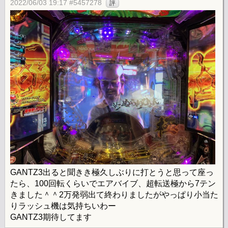
2022/06/03 19:17 #5457278
評
GANTZ3出ると聞きき極久しぶりに打とうと思って座っ
たら、100回転くらいでエアバイブ、超転送極から7テン
きました＾＾2万発弱出て終わりましたがやっぱり小当た
りラッシュ機は気持ちいわー
GANTZ3期待してます