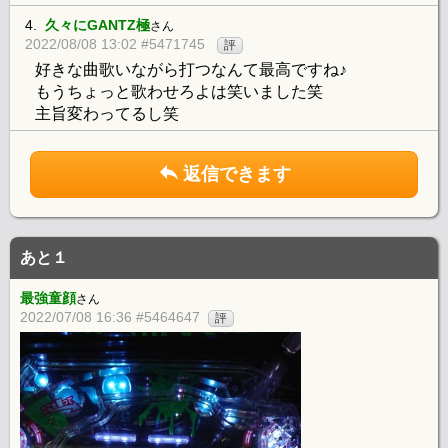
4.
久々にGANTZ極
さん
2022/08/08 13:02 #5471745
評
好きな曲歌いながら打つなんて最高ですね♪
もうちょっと歌わせろよは笑いました笑
主旨変わってるし笑
返信できます
あと１
最強童顔
さん
2022/07/08 16:36 #5464647
評