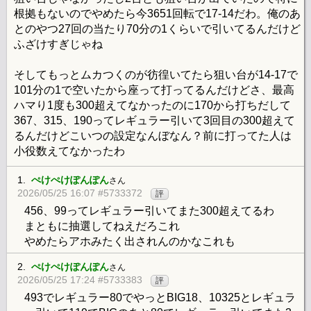
根拠もないのでやめたら今3651回転で17-14だわ。俺のあ
とのやつ27回の当たり70分の1くらいで引いてるんだけど
ふざけすぎじゃね
そしてもっとムカつくのが彷徨いてたら狙い台が14-17で
101分の1で空いたから座って打ってるんだけどさ、最高
ハマり1度も300超えてなかったのに170から打ちだして
367、315、190ってレギュラー引いて3回目の300超えて
るんだけどこいつの設定なんぼなん？前に打ってた人は
小役数えてなかったわ
1.
ぺけぺけぽんぽん
さん
2026/05/25 16:07 #5733372
評
456、99ってレギュラー引いてまた300超えてるわ
まともに抽選してねえだろこれ
やめたらアホみたく出されんのかなこれも
2.
ぺけぺけぽんぽん
さん
2026/05/25 17:24 #5733383
評
493でレギュラー80でやっとBIG18、10325とレギュラ