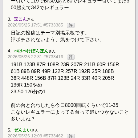
ー引いて119でBIGのあと80でレギュラー引いてまた3
00超えて342でレギュラー
3.
玉こん
さん
2026/05/25 17:51 #5733385
評
日記の投稿はテーマ別掲示板です。
評ポチされないよう、気をつけて下さい。
4.
ぺけぺけぽんぽん
さん
2026/05/25 22:31 #5733416
評
191B 123B 87R 108R 23R 207R 211B 60R 156R
61B 89B 89R 49R 122R 257R 192R 25R 188B
36R 448R 156B 87R 123B 24R 33R 40R 205R
136R 150やめ
23-50 126分の1
前の台と合わしたら今日8000回転くらいで11-35
こないレギュラーによってる台って追いつかないこと
多いよね？
5.
ぜんまい
さん
2026/05/26 12:09 #5733462
評