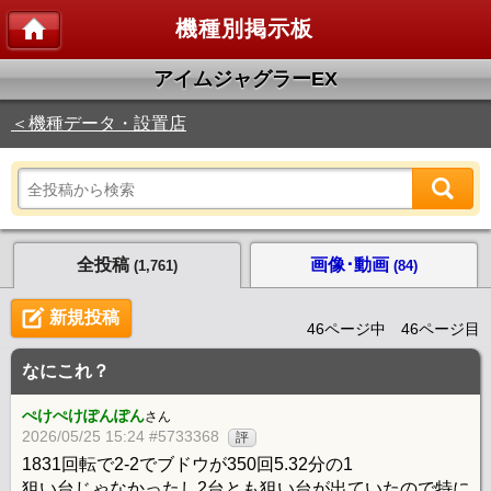
機種別掲示板
アイムジャグラーEX
＜機種データ・設置店
全投稿
画像･動画
(1,761)
(84)
新規投稿
46ページ中 46ページ目
なにこれ？
ぺけぺけぽんぽん
さん
2026/05/25 15:24 #5733368
評
1831回転で2-2でブドウが350回5.32分の1
狙い台じゃなかったし2台とも狙い台が出ていたので特に