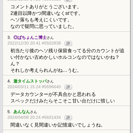
コメントありがとうございます。
2連目以降かつ間違いなくstです。
ヘソ落ちも考えにくいです。
なので疑問に思っていました。
3.
◎ぱちょんこ博士
さん
2022/12/30 20:41 #5502838
評
初当たり後のヘソ残り保留食ってる分のカウントが追
い付かない古めかしいホルコンなのではないかね？
ん？
それしか考えられんがね…うむ。
4.
遊タイムストッパ
さん
2024/03/11 15:24 #5596640
評
データカウンターが不具合かと思われる
スペックだけみたらそこそこ甘い台だけに惜しい
5.
あんなん
さん
2024/04/08 20:24 #5601434
評
間違いなく見間違いか記憶違いでしょうね。