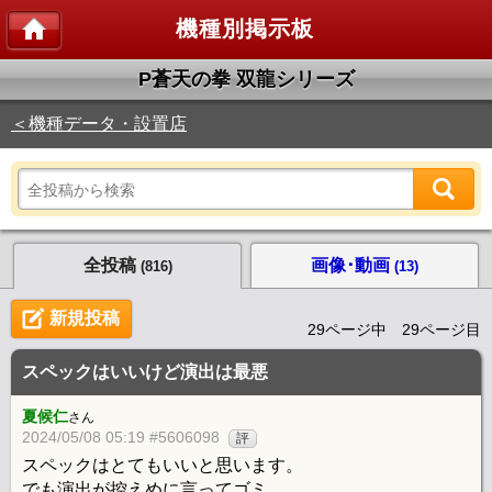
機種別掲示板
P蒼天の拳 双龍シリーズ
＜機種データ・設置店
全投稿
画像･動画
(816)
(13)
新規投稿
29ページ中 29ページ目
スペックはいいけど演出は最悪
夏候仁
さん
2024/05/08 05:19 #5606098
評
スペックはとてもいいと思います。
でも演出が控えめに言ってゴミ。