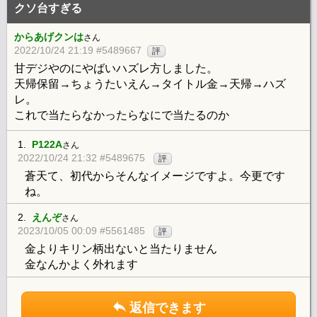
クソ台すぎる
からあげクンは
さん
2022/10/24 21:19 #5489667
評
甘デジやのにやばいハズレ方しました。
天帰保留→ちょうたいえん→タイトル金→天帰→ハズ
レ。
これで当たらなかったらなにで当たるのか
1.
P122A
さん
2022/10/24 21:32 #5489675
評
蒼天て、初代からそんなイメージですよ。今更です
ね。
2.
えんぞ
さん
2023/10/05 00:09 #5561485
評
金よりキリン柄出ないと当たりません
金なんかよく外れます
返信できます