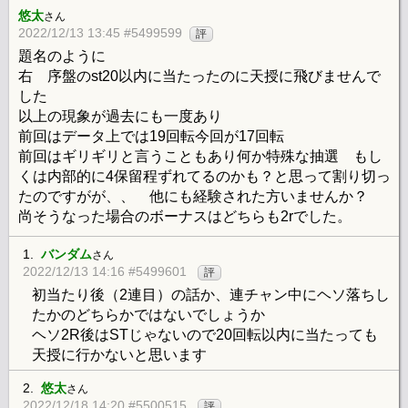
悠太
さん
2022/12/13 13:45 #5499599
評
題名のように
右 序盤のst20以内に当たったのに天授に飛びませんで
した
以上の現象が過去にも一度あり
前回はデータ上では19回転今回が17回転
前回はギリギリと言うこともあり何か特殊な抽選 もし
くは内部的に4保留程ずれてるのかも？と思って割り切っ
たのですがが、、 他にも経験された方いませんか？
尚そうなった場合のボーナスはどちらも2rでした。
1.
バンダム
さん
2022/12/13 14:16 #5499601
評
初当たり後（2連目）の話か、連チャン中にヘソ落ちし
たかのどちらかではないでしょうか
ヘソ2R後はSTじゃないので20回転以内に当たっても
天授に行かないと思います
2.
悠太
さん
2022/12/18 14:20 #5500515
評