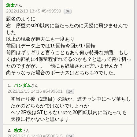
悠太
さん
2022/12/13 13:45 #5499599
評
題名のように
右 序盤のst20以内に当たったのに天授に飛びませんで
した
以上の現象が過去にも一度あり
前回はデータ上では19回転今回が17回転
前回はギリギリと言うこともあり何か特殊な抽選 もし
くは内部的に4保留程ずれてるのかも？と思って割り切っ
たのですがが、、 他にも経験された方いませんか？
尚そうなった場合のボーナスはどちらも2rでした。
1.
バンダム
さん
2022/12/13 14:16 #5499601
評
初当たり後（2連目）の話か、連チャン中にヘソ落ちし
たかのどちらかではないでしょうか
ヘソ2R後はSTじゃないので20回転以内に当たっても
天授に行かないと思います
2.
悠太
さん
2022/12/18 14:20 #5500515
評