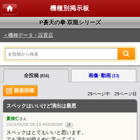
機種別掲示板
P蒼天の拳 双龍シリーズ
＜機種データ・設置店
全投稿
画像･動画
(816)
(13)
新規投稿
29ページ中 29ページ目
スペックはいいけど演出は最悪
夏候仁
さん
2024/05/08 05:19 #5606098
評
スペックはとてもいいと思います。
でも演出が控えめに言ってゴミ。