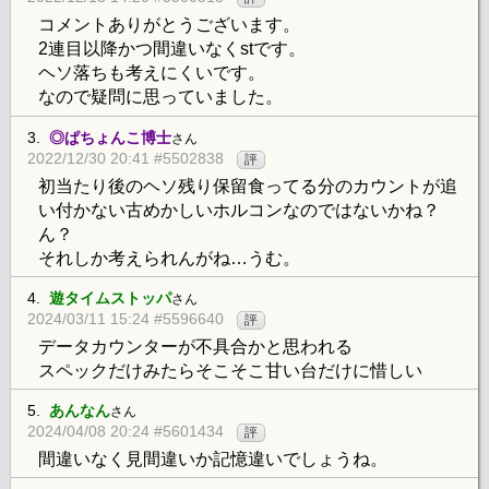
コメントありがとうございます。
2連目以降かつ間違いなくstです。
ヘソ落ちも考えにくいです。
なので疑問に思っていました。
3.
◎ぱちょんこ博士
さん
2022/12/30 20:41 #5502838
評
初当たり後のヘソ残り保留食ってる分のカウントが追
い付かない古めかしいホルコンなのではないかね？
ん？
それしか考えられんがね…うむ。
4.
遊タイムストッパ
さん
2024/03/11 15:24 #5596640
評
データカウンターが不具合かと思われる
スペックだけみたらそこそこ甘い台だけに惜しい
5.
あんなん
さん
2024/04/08 20:24 #5601434
評
間違いなく見間違いか記憶違いでしょうね。