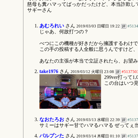
慈母も糞ハマってばっかだったけど、本当詐欺して
サギーさん
あむろれい
さん
2019/03/03 日曜日 19:22
#513
じゃあ、何故打つの？
べつにこの機種が好きだから擁護するわけで
この手の投稿する人全般に思うんですけど、
あなたの主張が本当で立証されたら、お望み
take1976
さん
2019/03/12 火曜日 23:08
#513750
299ver打って1
この台はいつ見
なおたろお
さん
2019/03/13 水曜日 22:39
#513
サミーはサギー甘でハマるハマる ぜってぇ
パルプンた
さん
2019/03/14 木曜日 01:10
#513