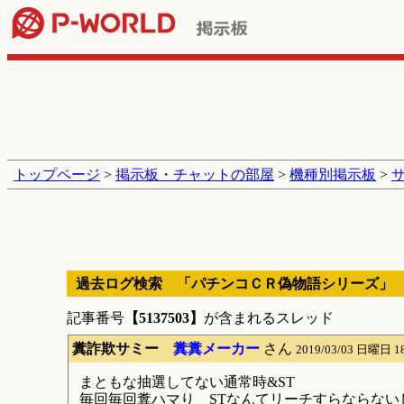
トップページ
>
掲示板・チャットの部屋
>
機種別掲示板
>
過去ログ検索 「パチンコＣＲ偽物語シリーズ」
記事番号
【5137503】
が含まれるスレッド
糞詐欺サミー
糞糞メーカー
さん
2019/03/03 日曜日 1
まともな抽選してない通常時&ST
毎回毎回糞ハマり STなんてリーチすらならない