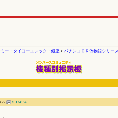
サミー・タイヨーエレック・銀座
>
パチンコＣＲ偽物語シリー
8:27
#5134154
し。