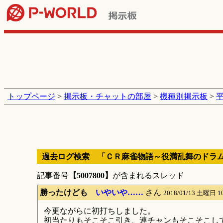
トップページ
>
掲示板・チャットの部屋
>
機種別掲示板
>
過去ログ検索 「ＣＲ麻雀物語～役満乱舞のドラ
記事番号
【5007800】
が含まれるスレッド
勝ったけども
いやいや……
さん
2018/01/13 土曜日 1
今更ながらに初打ちしました。
初当たりもそこそこ引き、連チャンもそこそこし