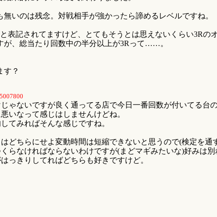
も無いのは残念。対戦相手が強かったら諦めるレベルですね。
%と表記されてますけど、とてもそうとは思えないくらい3Rの
すが、総当たり回数中の半分以上が3Rって……。
ます？
5007800
じゃないですが良く通ってる店で今日一番回数が付いてる台の
に悪いなって感じはしませんけどね。
均してみればそんな感じですね。
はどちらにせよ変動時間は短縮できないと思うので(検定を通
くらなければならないわけですが(まどマギみたいな)好みは
がはっきりしてればどちらも好きですけど。