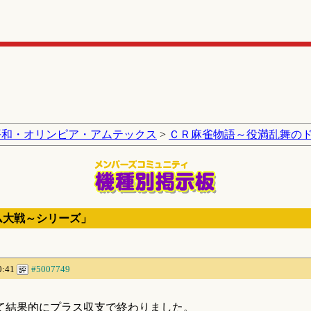
平和・オリンピア・アムテックス
>
ＣＲ麻雀物語～役満乱舞の
ム大戦～シリーズ」
0:41
#5007749
て結果的にプラス収支で終わりました。