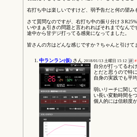
右打ち中は楽しいですけど、弱予告だと何の望み
さて質問なのですが、右打ち中の振り分け３R25
いやまぁ引きの問題と言われればそれまでなんで
途中から甘デジ打ってる感覚になってました。
皆さんの方はどんな感じですか？ちゃんと引けて
中ランラン(仮)
さん
2018/01/13 土曜日 15:12
#
自分が打ってるわけ
とだと思うので特
自身の実践でも平
弱いリーチに関して
い長い変動時間をつ
個人的には信頼度