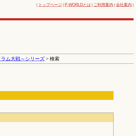
|
トップページ
|
P-WORLD
とは
|
ご利用案内
|
会社案内
|
ドラム大戦～シリーズ
> 検索