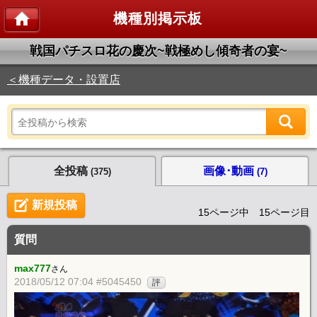
機種別掲示板
戦国パチスロ花の慶次~戦極めし傾奇者の宴~
＜機種データ・設置店
全投稿
画像･動画
(375)
(7)
新規投稿
15ページ中 15ページ目
質問
max777
さん
2018/05/12 07:04 #5045450
評