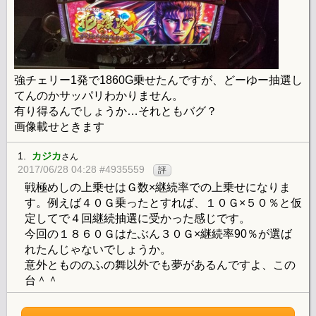
強チェリー1発で1860G乗せたんですが、どーゆー抽選し
てんのかサッパリわかりません。
有り得るんでしょうか…それともバグ？
画像載せときます
1.
カジカ
さん
2017/06/28 04:28 #4935559
評
戦極めしの上乗せはＧ数×継続率での上乗せになりま
す。例えば４０Ｇ乗ったとすれば、１０Ｇ×５０％と仮
定してで４回継続抽選に受かった感じです。
今回の１８６０Ｇはたぶん３０Ｇ×継続率90％が選ば
れたんじゃないでしょうか。
意外ともののふの舞以外でも夢があるんですよ、この
台＾＾