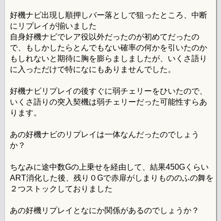
好機ナビ出現し順押しバー落としで狙ったところ、中断
にリプレイが揃いました
自身好機ナビでレア役以外だったのが初めてだったの
で、もしかしたらとんでもない確率の何かを引いたのか
もしれないと期待に胸を膨らましましたが、いくさ語り
に入っただけで特になにもありませんでした。
好機ナビリプレイの後すぐに弱チェリーをひいたので、
いくさ語りの突入契機は弱チェリーだった可能性すらあ
ります。
あの好機ナビのリプレイは一体なんだったのでしょう
か？
ちなみに途中数Gの上乗せを経由して、結果450Gくらい
ART消化した後、残り０Gで赤扉がしまりもののふの舞を
２つストックしておりました
あの好機リプレイとなにか関係があるのでしょうか？