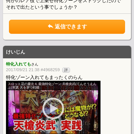
何かのレア役で上乗せ特化ゾーンをストックしたので
それで出たという事でしょうか？
返信できます
けいじん
特化入れても
さん
2017/09/21 21:38 #4968259
評
特化ゾーン入れてもまったくのらん
スロット花の慶次４ 最強特化ゾーン 天槍炎武(てんそうえん
ぶ)実践 天を穿つ戦槍