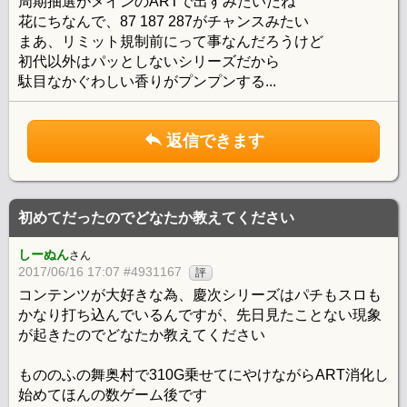
周期抽選がメインのARTで出すみたいだね
花にちなんで、87 187 287がチャンスみたい
まあ、リミット規制前にって事なんだろうけど
初代以外はパッとしないシリーズだから
駄目なかぐわしい香りがプンプンする...
返信できます
初めてだったのでどなたか教えてください
しーぬん
さん
2017/06/16 17:07 #4931167
評
コンテンツが大好きな為、慶次シリーズはパチもスロも
かなり打ち込んでいるんですが、先日見たことない現象
が起きたのでどなたか教えてください
もののふの舞奥村で310G乗せてにやけながらART消化し
始めてほんの数ゲーム後です