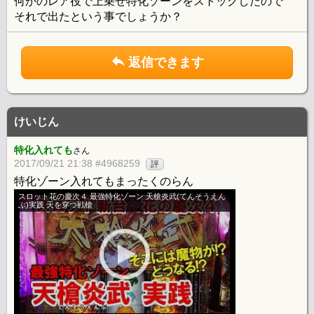
何かのレア役で上乗せ特化ゾーンをストックしたので
それで出たという事でしょうか？
返信できます
けいじん
特化入れても
さん
2017/09/21 21:38 #4968259
評
特化ゾーン入れてもまったくのらん
スロット花の慶次４ 最強特化ゾーン 天槍炎武(てんそうえん
ぶ)実践 天を穿つ戦槍