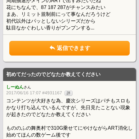
周期抽選がメインのARTで出すみたいだね
花にちなんで、87 187 287がチャンスみたい
まあ、リミット規制前にって事なんだろうけど
初代以外はパッとしないシリーズだから
駄目なかぐわしい香りがプンプンする...
返信できます
初めてだったのでどなたか教えてください
しーぬん
さん
2017/06/16 17:07 #4931167
評
コンテンツが大好きな為、慶次シリーズはパチもスロも
かなり打ち込んでいるんですが、先日見たことない現象
が起きたのでどなたか教えてください
もののふの舞奥村で310G乗せてにやけながらART消化し
始めてほんの数ゲーム後です