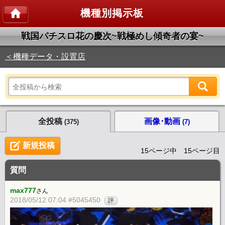
機種別掲示板
戦国パチスロ花の慶次~戦極めし傾奇者の宴~
＜機種データ・設置店
全投稿
画像･動画
(375)
(7)
新規投稿
15ページ中 15ページ目
質問
max777
さん
2018/05/12 07:04 #5045450
評