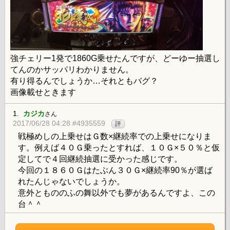
強チェリー1発で1860G乗せたんですが、どーゆー抽選し
てんのかサッパリわかりません。
有り得るんでしょうか…それともバグ？
画像載せときます
1.
カジカ
さん
2017/06/28 04:28 #4935559
評
戦極めしの上乗せはＧ数×継続率での上乗せになりま
す。例えば４０Ｇ乗ったとすれば、１０Ｇ×５０％と仮
定してで４回継続抽選に受かった感じです。
今回の１８６０Ｇはたぶん３０Ｇ×継続率90％が選ば
れたんじゃないでしょうか。
意外ともののふの舞以外でも夢があるんですよ、この
台＾＾