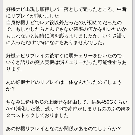
好機ナビ出現し順押しバー落としで狙ったところ、中断
にリプレイが揃いました
自身好機ナビでレア役以外だったのが初めてだったの
で、もしかしたらとんでもない確率の何かを引いたのか
もしれないと期待に胸を膨らましましたが、いくさ語り
に入っただけで特になにもありませんでした。
好機ナビリプレイの後すぐに弱チェリーをひいたので、
いくさ語りの突入契機は弱チェリーだった可能性すらあ
ります。
あの好機ナビのリプレイは一体なんだったのでしょう
か？
ちなみに途中数Gの上乗せを経由して、結果450Gくらい
ART消化した後、残り０Gで赤扉がしまりもののふの舞を
２つストックしておりました
あの好機リプレイとなにか関係があるのでしょうか？