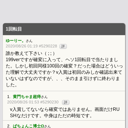
1回転目
ゆーりー。
さん
2020/08/26 01:19 #5290228
評
誰か教えて下さい（ ; ; ）
199verですが確変に入って、ヘソ1回転目で当たりまし
た。しかし初回同様100回の確変？だった場合はどういっ
た理解で大丈夫ですか？v入賞は初回のみしか確認出来て
いないはずなのですが、、、そのまま引けずに終わりま
した。
1.
黄門ちゃま超痔
さん
2020/08/26 01:53 #5290230
評
v入賞してないなら確変ではありません。画面だけRU
SHなだけです。中身はただの時短です。
2.
ぱちょんこ博士Ω
さん