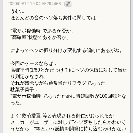
2020/09/12 19:04 #5294466
評
うむ…
ほとんどの台のヘソ落ち案件に関しては…
"電サポ稼働時"であるか否か、
"高確率"状態であるか否か、
によってヘソの振り分けが変化する傾向にあるがね。
今回のケースならば…
高確率時(1/89とかだっけ？)にヘソの保留に対して当た
り判定がなされ、
それが残念ながら通常当たりフラグであった。
駄菓子菓子…
"電サポ稼働時"であったために時短回数が100回転とな
った。
よく"救済措置"等と表現される御仁がおられるが…
メーカーがユーザーに対して"ヘソ落ちしたらかわいそ
うだから…"等という感情を開発に持ち込むわけがない