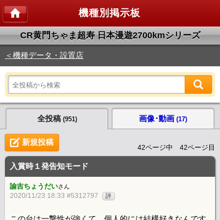
機種別掲示板
CR黄門ちゃま超寿 日本漫遊2700kmシリーズ
＜機種データ・設置店
全投稿
画像･動画
(951)
(17)
新規投稿
42ページ中 42ページ目
入賞時１発告知モード
諭吉ちょうだい
さん
2020/11/23 18:33 #5312797
評
この台は一撃性が強くて、個人的には結構好きなんです