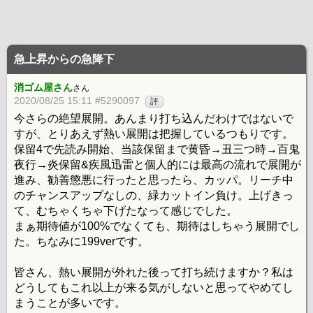
急上昇からの急降下
消ゴム屋さん
さん
2020/08/25 15:11 #5290097
評
今さらの絶望展開。あんまり打ち込んだわけではないで
すが、とりあえず熱い展開は把握しているつもりです。
保留4で先読み開始、当該保留まで黄昏→丑三つ時→百鬼
夜行→炎保留&疾風迅雷と個人的には最高の流れで展開が
進み、勧善懲悪に行ったと思ったら、カッパ。リーチ中
のチャンスアップなしの、緑カットイン負け。上げきっ
て、むちゃくちゃ下げたなって感じでした。
まぁ期待値が100%でなくても、期待はしちゃう展開でし
た。ちなみに199verです。
皆さん、熱い展開が外れた後って打ち続けますか？私は
どうしてもこれ以上が来る気がしないと思ってやめてし
まうことが多いです。