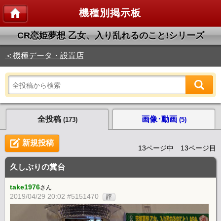
機種別掲示板
CR恋姫夢想 乙女、入り乱れるのこと!シリーズ
＜機種データ・設置店
全投稿
画像･動画
(173)
(5)
新規投稿
13ページ中 13ページ目
久しぶりの糞台
take1976
さん
2019/04/29 20:02 #5151470
評