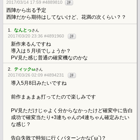
2017/03/14 17:59 #4889810
評
西陣から出る予定
西陣だから期待はしてないけど、花満の次くらい？？
1.
なんとっ
さん
2017/03/20 23:36 #4891960
評
新作来るんですね
導入は５月頃でしょうか？
PV見た感じ普通の確変機なのかな
2.
ティックω
さん
2017/03/26 02:09 #4894231
評
導入5月8日みたいですね
前作まぁまぁ打ってたので楽しみです
PV見ただけじゃよく分からなかったけど確変中に告白
成功で確変当たり+3連ちゃんの4連ちゃん確定みたい
な感じ？
告白失敗で時短に行くパターンかな(´ω`)？