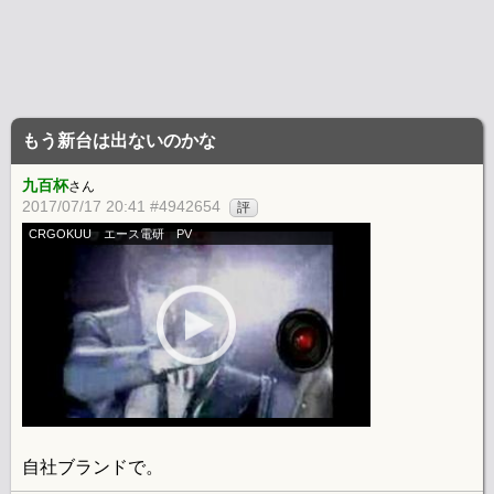
もう新台は出ないのかな
九百杯
さん
2017/07/17 20:41 #4942654
評
CRGOKUU エース電研 PV
自社ブランドで。