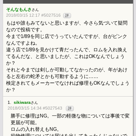
そんなもんさ
さん
2018/03/15 12:17 #5027516
評
もはや誰もみてないと思いますが、今さら気づいて疑問
なので投稿です。
今まで1/89を同じ店でうっていたんですが、台がピンク
なんですよね。
違う店で1/89を見かけて青だったんで、ロムを入れ換え
てるんだな、と思いましたが、これはOKなんでしょう
か？
それと今までは剣しか可動してなかったのが、年があけ
ると左右の蛇矛とかも可動するように……
検定きれてもメーカーでなければ修理もOKなんでしょう
か？
1.
sikiwara
さん
2018/03/15 14:34 #5027543
評
勝手に修理はNG。一部の軽微な物については事後で変
更届が可能。
ロムの入れ替えもNG。
役物修理については届けを出してあったんじゃないで