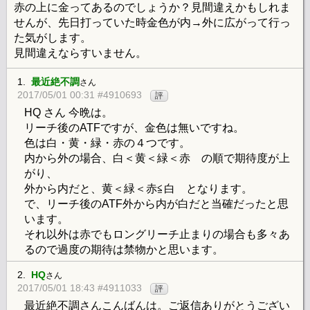
赤の上に金ってあるのでしょうか？見間違えかもしれま
せんが、先日打っていた時金色が内→外に広がって行っ
た気がします。
見間違えならすいません。
1.
最近絶不調
さん
2017/05/01 00:31 #4910693
評
HQ さん 今晩は。
リーチ後のATFですが、金色は無いですね。
色は白・黄・緑・赤の４つです。
内から外の場合、白＜黄＜緑＜赤 の順で期待度が上
がり、
外から内だと、黄＜緑＜赤≦白 となります。
で、リーチ後のATF外から内が白だと当確だったと思
います。
それ以外は赤でもロングリーチ止まりの場合も多々あ
るので過度の期待は禁物かと思います。
2.
HQ
さん
2017/05/01 18:43 #4911033
評
最近絶不調さんこんばんは。ご返信ありがとうござい