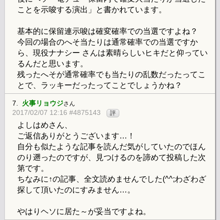
ことを示唆する演出」と書かれています。
基本的に保留連示唆は確変確率での当選ですよね？
今回の場合のへそ当たりは通常確率での当選ですか
ら、現役ナナシー さんは素晴らしいヒキだと仰ってい
るんだと思います。
残ったへそが通常確率でも当たりの乱数だったってこ
とで、ラッキーだったってことでしょうかね？
7.
火事リョウジ
さん
2017/02/07 12:16 #4875143
評
よしはめさん、
ご返信ありがとうございます…！
自分も似たような記事を読んだ気がしていたのでほん
のり遡ったのですが、見つけるのを諦めて投稿した次
第です。
ちなみに↑の記事、全文読めませんでした(^^;わざわざ
探して頂いたのにすみません…。
やはりヘソに居た～が妥当ですよね。