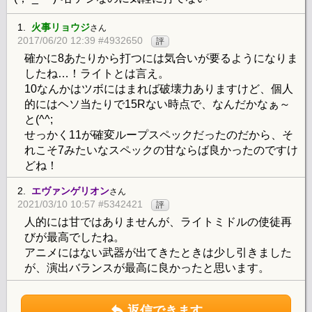
1.
火事リョウジ
さん
2017/06/20 12:39 #4932650
評
確かに8あたりから打つには気合いが要るようになりま
したね…！ライトとは言え。
10なんかはツボにはまれば破壊力ありますけど、個人
的にはヘソ当たりで15Rない時点で、なんだかなぁ～
と(^^;
せっかく11が確変ループスペックだったのだから、そ
れこそ7みたいなスペックの甘ならば良かったのですけ
どね！
2.
エヴァンゲリオン
さん
2021/03/10 10:57 #5342421
評
人的には甘ではありませんが、ライトミドルの使徒再
びが最高でしたね。
アニメにはない武器が出てきたときは少し引きました
が、演出バランスが最高に良かったと思います。
返信できます