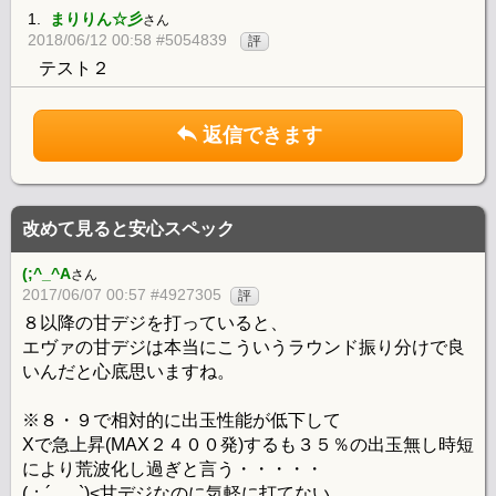
1.
まりりん☆彡
さん
2018/06/12 00:58 #5054839
評
テスト２
返信できます
改めて見ると安心スペック
(;^_^A
さん
2017/06/07 00:57 #4927305
評
８以降の甘デジを打っていると、
エヴァの甘デジは本当にこういうラウンド振り分けで良
いんだと心底思いますね。
※８・９で相対的に出玉性能が低下して
Xで急上昇(MAX２４００発)するも３５％の出玉無し時短
により荒波化し過ぎと言う・・・・・
(；´_ゝ`)<甘デジなのに気軽に打てない