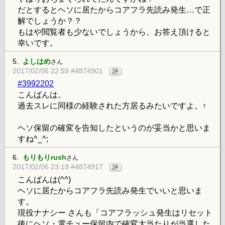
だとするとヘソに居たからコアフラ先読み発生…で正
解でしょうか？？
もはや閲覧者も少ないでしょうから、お答え頂けると
幸いです。
5.
よしはめ
さん
2017/02/06 22:59 #4874901
評
#3992202
こんばんは。
過去スレに同様の経験された方居るみたいですよ。↑
ヘソ保留の確変を告知したというのが妥当かと思いま
すね^_^;
6.
もりもりrush
さん
2017/02/06 23:19 #4874917
評
こんばんは(^^)
ヘソに居たからコアフラ先読み発生でいいと思いま
す。
現役ナナシー さんも「コアフラッシュ発生はリセット
後にヘソ・電チュー保留内で確変大当たりが当選した