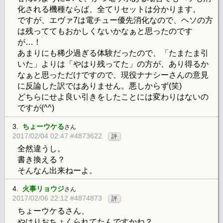
化される機種ならば、全てリセットは分かります。
ですが、エヴァ7は電チュー優先消化なので、ヘソの方
は残っててもおかしくないかなぁと思ったのです
が…！
あまりにも稀少過ぎる体験だったので、「たまたま引
いた」よりは「やはり残ってた」の方が、あり得るか
なぁと思っただけですので、現役ナナシーさんの意見
に反論した訳ではありません。悪しからず(笑)
どちらにせよ良い引きをしたことには変わりはないの
ですが(^^)
3.
ちょーウケる
さん
2017/02/04 02:47 #4873622
評
全然違うし。
書き換える？
そんなん出来ねーよ。
4.
火事リョウジ
さん
2017/02/06 22:12 #4874873
評
ちょーウケるさん、
やはりおちょくられてたんですかね？