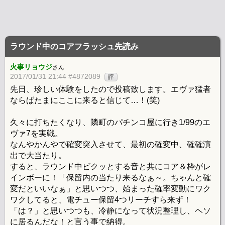
ラウンド中のコアフラッシュ先読み
火事リョウジ
さん
2017/01/31 21:44 #4872089
評
先日、珍しい体験をしたので投稿致します。エヴァ猛者
ならばたまにここに来ると信じて…！(笑)
久々に打ちたくなり、隣町のパチンコ屋に行き1/99のエ
ヴァ7を実戦。
なんやかんやで確変突入させて、最初の確変中、確確演
出で大当たり。
すると、ラウンド中ビクッとする音と共にコア＆枠がレ
インボーに！「保留内の当たり来るなぁ～。ちゃんと確
変だといいなぁ」と思いつつ、始まった確率変動にワク
ワクしてると、電チュー保留4つリーチすら来ず！
「は？」と思いつつも、冷静になって状況整理し、ヘソ
に居るんだな！と言う事で納得。