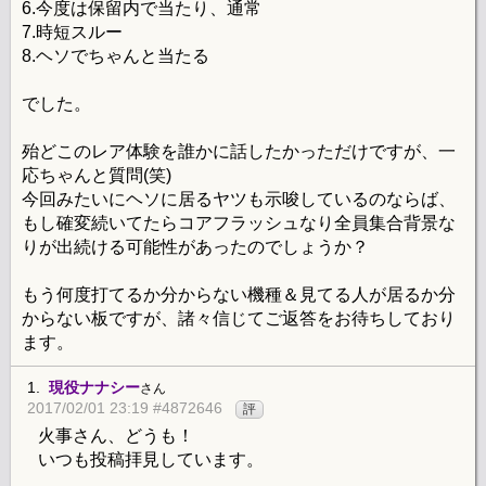
6.今度は保留内で当たり、通常
7.時短スルー
8.ヘソでちゃんと当たる
でした。
殆どこのレア体験を誰かに話したかっただけですが、一
応ちゃんと質問(笑)
今回みたいにヘソに居るヤツも示唆しているのならば、
もし確変続いてたらコアフラッシュなり全員集合背景な
りが出続ける可能性があったのでしょうか？
もう何度打てるか分からない機種＆見てる人が居るか分
からない板ですが、諸々信じてご返答をお待ちしており
ます。
1.
現役ナナシー
さん
2017/02/01 23:19 #4872646
評
火事さん、どうも！
いつも投稿拝見しています。