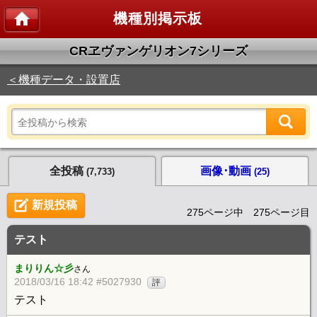
機種別掲示板
CRヱヴァンゲリオン7シリーズ
＜機種データ・設置店
全投稿
画像･動画
(7,733)
(25)
新規投稿
275ページ中 275ページ目
テスト
まりりん☆彡
さん
2018/03/16 18:42 #5027930
評
テスト