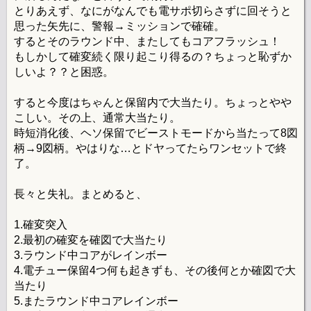
とりあえず、なにがなんでも電サポ切らさずに回そうと
思った矢先に、警報→ミッションで確確。
するとそのラウンド中、またしてもコアフラッシュ！
もしかして確変続く限り起こり得るの？ちょっと恥ずか
しいよ？？と困惑。
すると今度はちゃんと保留内で大当たり。ちょっとやや
こしい。その上、通常大当たり。
時短消化後、ヘソ保留でビーストモードから当たって8図
柄→9図柄。やはりな…とドヤってたらワンセットで終
了。
長々と失礼。まとめると、
1.確変突入
2.最初の確変を確図で大当たり
3.ラウンド中コアがレインボー
4.電チュー保留4つ何も起きずも、その後何とか確図で大
当たり
5.またラウンド中コアレインボー