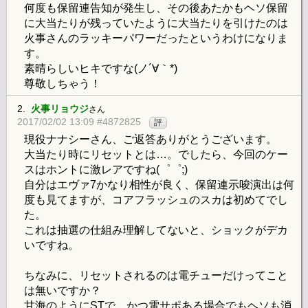
何度も保留連告知が発生し、その後あたかもヘソ保留
に大当たりが残っていたように大当たりを引けたのは
火事さんのラッキーパワーだったというわけになりま
す。
素晴らしいヒキですな(ノ´∀｀*)
尊敬しちゃう！
2.
火事リョウジ
さん
2017/02/02 13:09 #4872825
評
現役ナナシーさん、ご返答ありがとうございます。
大当たり時にリセットとは…。でしたら、今回のケー
スはホントに激レアですね(゜゜;)
自分はエヴァ7かなり相性が良く、保留連示唆演出は何
度も見てますが、コアフラッシュのスカは初めてでし
た。
これは抽選の仕組み理解してないと、ショックがデカ
いですね。
ちなみに、リセットされるのは電チューだけってこと
は無いですか？
甘海のようにSTで、かつ電サポある場合でもヘソも消