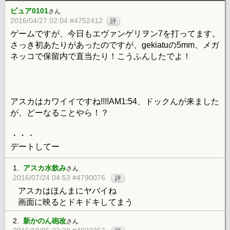
ピュア0101
さん
2016/04/27 02:04 #4752412
評
ゲームですが、今日もエヴァンゲリヲン7を打ってます。
さっき初あたりがあったのですが、gekiatuの5mm、メガ
ネッコで保留内で直当たり！こうふんしたでよ！
アスカはカワイイですね!!!!AM1:54、ドックんが来ました
が、どーなることやら！？
・・・
デートしてー
1.
アスカ水飲み
さん
2016/07/24 04:53 #4790076
評
アスカはほんまにヤバイね
画面に映るとドキドキしてまう
2.
新かのん砲改
さん