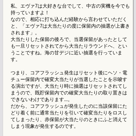
私、エヴァ7は大好きな台でして、中古の実機を今でも
持っていますよ！
なので、相応に打ち込んだ経験から言わせていただく
と、「エヴァ7は大当たりの度に保留内の抽選が上書き
されます」。
大当たりした保留の後ろで、当選保留があったとして
も一旦リセットされてから大当たりラウンドへ、とい
うことですね。海の甘デジに近い抽選を行っていま
す。
つまり、コアフラッシュ発生はリセット後にヘソ・電
チュー保留内で確変大当たりが当選したことを示唆す
る演出ですが、大当たり時に抽選はリセットされてし
まうので、既貯保留内での確変大当たりの取り置きは
できないわけであります...。
だから、コアフラッシュが発生したのに当該保留にた
どり着く前に通常当たりを引いて確変当たりをロスし
てしまったり、赤保留が大当たりのときにふと消えて
しまう現象が発生するのです。