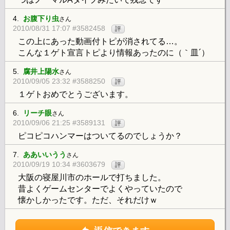
4.
お腹下り虫
さん
2010/08/31 17:07 #3582458
評
この上にあった動画付トピが消されてる…。
こんな１ゲト宣言トピより情報あったのに（｀皿´）
5.
腐井上陽水
さん
2010/09/05 23:32 #3588250
評
１ゲトおめでとうございます。
6.
リーチ眼
さん
2010/09/06 21:25 #3589131
評
ピコピコハンマーはついてるのでしょうか？
7.
ああいいうう
さん
2010/09/19 10:34 #3603679
評
大阪の寝屋川市のホールで打ちました。
昔よくゲームセンターでよくやっていたので
懐かしかったです。ただ、それだけｗ