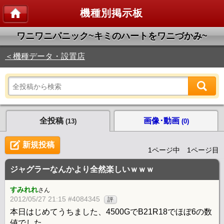
機種別掲示板
ワニワニパニック~キミのハートをワニづかみ~
＜機種データ・設置店
全投稿
画像･動画
(13)
(0)
新規投稿
1ページ中 1ページ目
ジャグラーなんかより全然楽しいｗｗｗ
すみれれ
さん
2012/05/27 21:15 #4084345
評
本日はじめてうちました、4500GでB21R18でほぼ6の数
値でした。