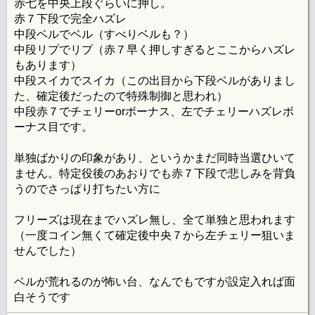
赤七を中央上段ぐらいに押し。
赤７下段で完全ハズレ
中段ベルでベル（すべりベルも？）
中段リプでリプ（赤７早く押しすぎるとここからハズレ
もあります）
中段スイカでスイカ（この出目から下段ベルがありまし
た、確定後だったので特殊制御と思われ）
中段赤７でチェリーorボーナス、左でチェリーハズレボ
ーナス目です。
単独ばかりの印象があり、というかまだ同時当選ひいて
ません。特定役後のあおりでも赤７下段で悲しみを背負
うのでさっぱり打ちたい方に
フリーズは現在までハズレ無し、全て単独と思われます
（一度コイン無くて確定後中央７から左チェリー狙いま
せんでした）
ベルが荒れるのが怖い台、なんでもですが設定入れば面
白そうです