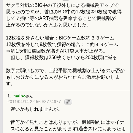
サクラ対戦のBIG中の子役外しによる機械割アップで
思ったのですが、哲也のBIG中の12枚役を9枚役で獲得
して７揃い等のART抽選を延命することで機械割が
上がるのではないかとふと思いました。
12枚役を外さない場合：BIGゲーム数約３３ゲーム
12枚役を外して9枚役で獲得の場合：〃約４９ゲーム
⇒約1.5倍抽選回数が増えART突入率が上がる。
但し、獲得枚数は250枚くらいから200枚弱に減る
数字に弱いもので、上記手順で機械割が上がるのか否か
もしお分かりになる人がおられたらご教示お願いしま
す。
1.
malbo
さん
2011/04/14 22:56 #3774677
評
遅いかもしれませんが。
昔何かで見たことはありますが、機械割的にはマイナ
スになると見たことがあります(過去スレにもあったよ