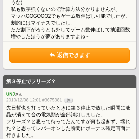
うな)
私も数字強くないので計算方法分かりませんが、
マッハGOGOGO2でもゲーム数伸ばし可能でしたが、
割的にはマイナスでしたし。
ただ割下がろうとも外してゲーム数伸ばして抽選回数
増やしたほうが夢がありますよね～
返信できます
第３停止でフリーズ？
UNJ
さん
2010/12/08 12:01 #3675381
評
先日哲也を打っていたときに第３停止で放した瞬間に液
晶が消えて台の電気類が全部消灯しました。
フリーズ？と思って待ってたんですが何も起きず、壊れ
た？と思ってレバーオンした瞬間にボーナス確定画面に
行きました。