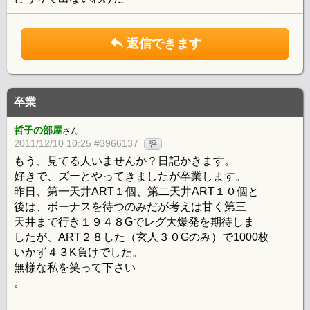
返信できます
卒業
哲子の部屋
さん
2011/12/10 10:25 #3966137
評
もう、見てる人いませんか？日記かきます。
好きで、ズーとやってきましたが卒業します。
昨日、第一天井ART１個、第二天井ART１０個と
後は、ボーナスを待つのみだが考えは甘く第三
天井まで行き１９４８Gでレグ大爆発を期待しま
したが、ART２８した（玄人３０Gのみ）で1000枚
いかず４３K負けでした。
無様な私を笑って下さい
。