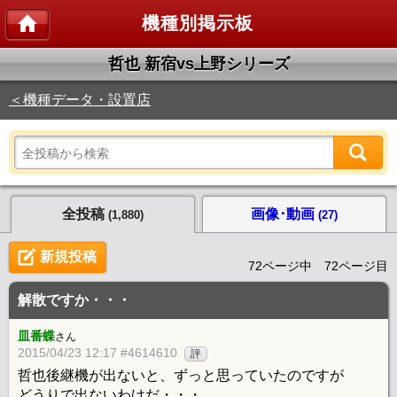
機種別掲示板
哲也 新宿vs上野シリーズ
＜機種データ・設置店
全投稿
画像･動画
(1,880)
(27)
新規投稿
72ページ中 72ページ目
解散ですか・・・
皿番蝶
さん
2015/04/23 12:17 #4614610
評
哲也後継機が出ないと、ずっと思っていたのですが
どうりで出ないわけだ・・・