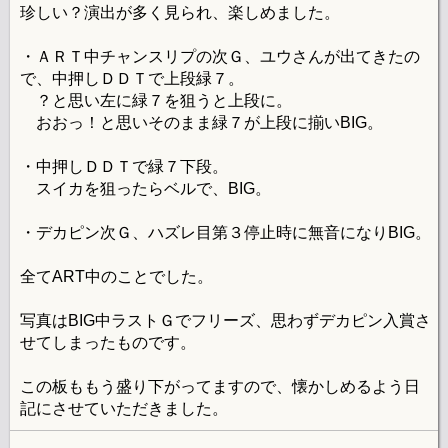
珍しい？演出が多く見られ、楽しめました。
・ＡＲＴ中チャンスリプの次Ｇ、ユウさんが出てきたの
で、中押しＤＤＴで上段緑７。
？と思い左に緑７を狙うと上段に。
おおっ！と思いそのまま緑７が上段に揃いBIG。
・中押しＤＤＴで緑７下段。
スイカを狙ったらベルで、BIG。
・デカピン次Ｇ、ハズレ目第３停止時に無音になりBIG。
全てART中のことでした。
写真はBIG中ラストＧでフリーズ、思わずデカピン入賞さ
せてしまったものです。
この板ももう盛り下がってますので、懐かしめるよう日
記にさせていただきました。