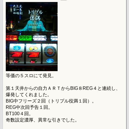
等価の５スロにて発見。
第１天井からの自力ＡＲＴからBIG８REG４と連続し、
爆発してくれました。
BIG中フリーズ２回（トリプル役満１回）。
REG中次回予告１回。
BT100４回。
奇数設定濃厚、異常な引きでした。