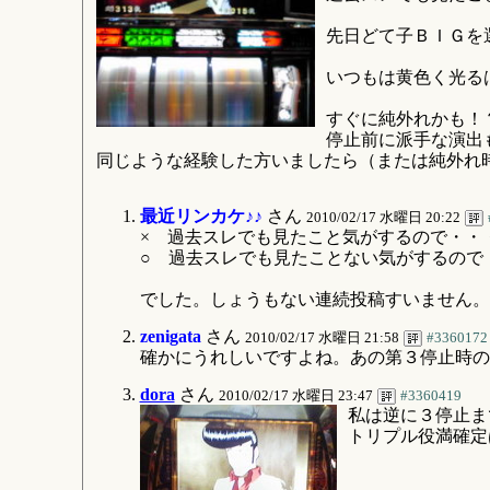
先日どて子ＢＩＧを
いつもは黄色く光る
すぐに純外れかも！
停止前に派手な演出
同じような経験した方いましたら（または純外れ
最近リンカケ♪♪
さん
2010/02/17 水曜日 20:22
× 過去スレでも見たこと気がするので・・
○ 過去スレでも見たことない気がするので
でした。しょうもない連続投稿すいません。
zenigata
さん
2010/02/17 水曜日 21:58
#3360172
確かにうれしいですよね。あの第３停止時の
dora
さん
2010/02/17 水曜日 23:47
#3360419
私は逆に３停止ま
トリプル役満確定