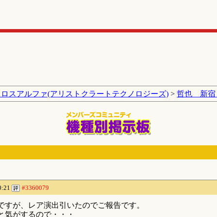
クロスアルファ(アリストクラートテクノロジーズ)
>
哲也 新宿
0:21
#3360079
ですが、レア演出引いたのでご報告です。
と気がするので・・・