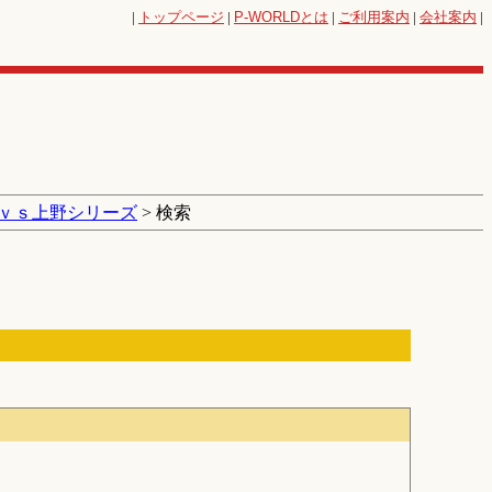
|
トップページ
|
P-WORLD
とは
|
ご利用案内
|
会社案内
|
ｖｓ上野シリーズ
> 検索