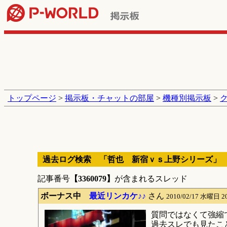
トップページ
>
掲示板・チャットの部屋
>
機種別掲示板
>
過去ログ検索 「哲也 新宿ｖｓ上野シリーズ」
記事番号
【3360079】
が含まれるスレッド
ボーナス中
最近リンカケ♪♪
さん
2010/02/17 水曜日 2
質問ではなくて強縮
過去スレでも見たこ