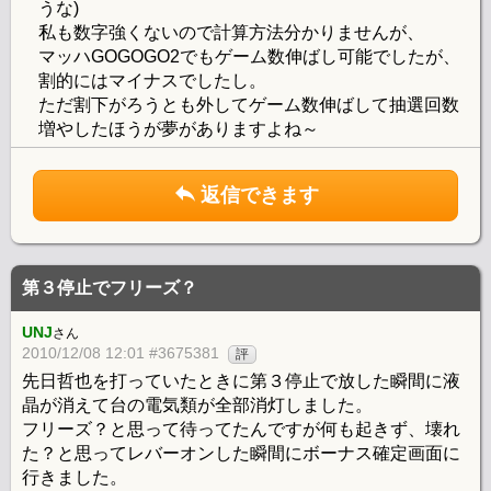
うな)
私も数字強くないので計算方法分かりませんが、
マッハGOGOGO2でもゲーム数伸ばし可能でしたが、
割的にはマイナスでしたし。
ただ割下がろうとも外してゲーム数伸ばして抽選回数
増やしたほうが夢がありますよね～
返信できます
第３停止でフリーズ？
UNJ
さん
2010/12/08 12:01 #3675381
評
先日哲也を打っていたときに第３停止で放した瞬間に液
晶が消えて台の電気類が全部消灯しました。
フリーズ？と思って待ってたんですが何も起きず、壊れ
た？と思ってレバーオンした瞬間にボーナス確定画面に
行きました。