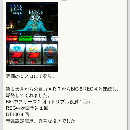
等価の５スロにて発見。
第１天井からの自力ＡＲＴからBIG８REG４と連続し、
爆発してくれました。
BIG中フリーズ２回（トリプル役満１回）。
REG中次回予告１回。
BT100４回。
奇数設定濃厚、異常な引きでした。