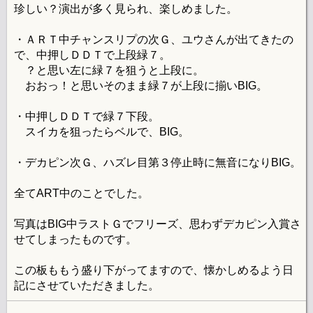
珍しい？演出が多く見られ、楽しめました。
・ＡＲＴ中チャンスリプの次Ｇ、ユウさんが出てきたの
で、中押しＤＤＴで上段緑７。
？と思い左に緑７を狙うと上段に。
おおっ！と思いそのまま緑７が上段に揃いBIG。
・中押しＤＤＴで緑７下段。
スイカを狙ったらベルで、BIG。
・デカピン次Ｇ、ハズレ目第３停止時に無音になりBIG。
全てART中のことでした。
写真はBIG中ラストＧでフリーズ、思わずデカピン入賞さ
せてしまったものです。
この板ももう盛り下がってますので、懐かしめるよう日
記にさせていただきました。