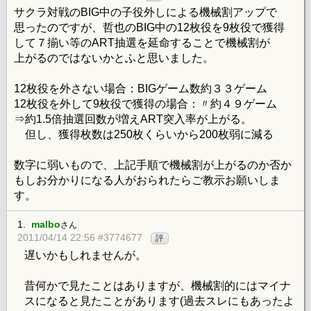
サクラ対戦のBIG中の子役外しによる機械割アップで
思ったのですが、哲也のBIG中の12枚役を9枚役で獲得
して７揃い等のART抽選を延命することで機械割が
上がるのではないかとふと思いました。
12枚役を外さない場合：BIGゲーム数約３３ゲーム
12枚役を外して9枚役で獲得の場合：〃約４９ゲーム
⇒約1.5倍抽選回数が増えART突入率が上がる。
但し、獲得枚数は250枚くらいから200枚弱に減る
数字に弱いもので、上記手順で機械割が上がるのか否か
もしお分かりになる人がおられたらご教示お願いしま
す。
1.
malbo
さん
2011/04/14 22:56 #3774677
評
遅いかもしれませんが。
昔何かで見たことはありますが、機械割的にはマイナ
スになると見たことがあります(過去スレにもあったよ