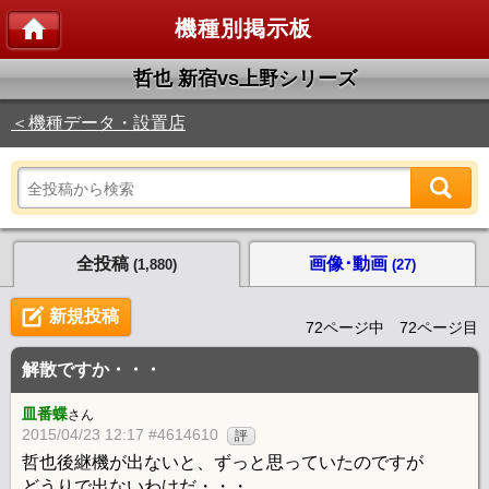
機種別掲示板
哲也 新宿vs上野シリーズ
＜機種データ・設置店
全投稿
画像･動画
(1,880)
(27)
新規投稿
72ページ中 72ページ目
解散ですか・・・
皿番蝶
さん
2015/04/23 12:17 #4614610
評
哲也後継機が出ないと、ずっと思っていたのですが
どうりで出ないわけだ・・・