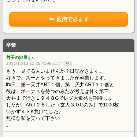
返信できます
卒業
哲子の部屋
さん
2011/12/10 10:25 #3966137
評
もう、見てる人いませんか？日記かきます。
好きで、ズーとやってきましたが卒業します。
昨日、第一天井ART１個、第二天井ART１０個と
後は、ボーナスを待つのみだが考えは甘く第三
天井まで行き１９４８Gでレグ大爆発を期待しま
したが、ART２８した（玄人３０Gのみ）で1000枚
いかず４３K負けでした。
無様な私を笑って下さい
。