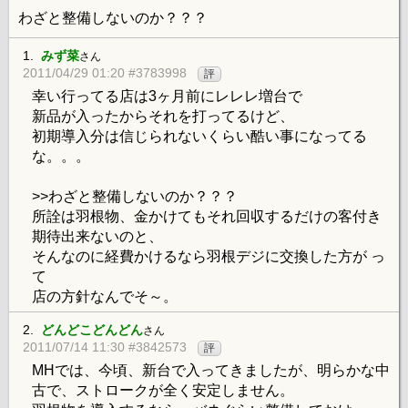
わざと整備しないのか？？？
1.
みず菜
さん
2011/04/29 01:20 #3783998
評
幸い行ってる店は3ヶ月前にレレレ増台で
新品が入ったからそれを打ってるけど、
初期導入分は信じられないくらい酷い事になってる
な。。。
>>わざと整備しないのか？？？
所詮は羽根物、金かけてもそれ回収するだけの客付き
期待出来ないのと、
そんなのに経費かけるなら羽根デジに交換した方が っ
て
店の方針なんでそ～。
2.
どんどこどんどん
さん
2011/07/14 11:30 #3842573
評
MHでは、今頃、新台で入ってきましたが、明らかな中
古で、ストロークが全く安定しません。