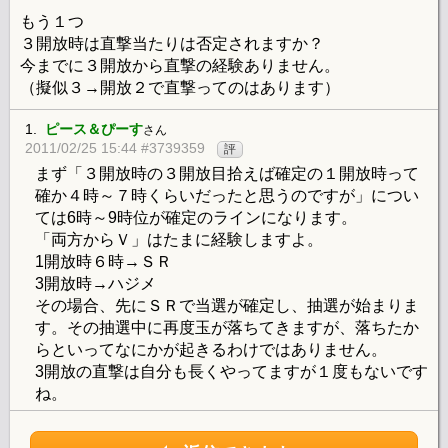
もう１つ
３開放時は直撃当たりは否定されますか？
今までに３開放から直撃の経験ありません。
（擬似３→開放２で直撃ってのはあります）
1.
ピース＆ぴーす
さん
2011/02/25 15:44 #3739359
評
まず「３開放時の３開放目拾えば確定の１開放時って
確か４時～７時くらいだったと思うのですが」につい
ては6時～9時位が確定のラインになります。
「両方からＶ」はたまに経験しますよ。
1開放時６時→ＳＲ
3開放時→ハジメ
その場合、先にＳＲで当選が確定し、抽選が始まりま
す。その抽選中に再度玉が落ちてきますが、落ちたか
らといってなにかが起きるわけではありません。
3開放の直撃は自分も長くやってますが１度もないです
ね。