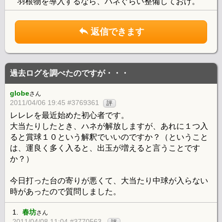
羽根物を導入するなら、バネぐらい整備しておけ。
返信できます
過去ログを調べたのですが・・・
globe
さん
2011/04/06 19:45 #3769361
評
レレレを最近始めた初心者です。
大当たりしたとき、ハネが解放しますが、あれに１つ入
ると賞球１０という解釈でいいのですか？（ということ
は、運良く多く入ると、出玉が増えると言うことです
か？）
今日打った台の寄りが悪くて、大当たり中球が入らない
時があったので質問しました。
1.
春坊
さん
2011/04/08 11:04 #3770563