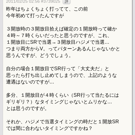
2011/02/25 02:56 #3739025
評
昨年はちょくちょく打ってて、この前
今年初めて打ったんですが
３開放時の３開放目拾えば確定の１開放時って確か
４時～７時くらいだったと思うのですが、これ、
１開放目にSRで当選→３開放目ハジメで当選…
つまり両方からV。ってパターンあるんじゃないかと
思うんですが、どうでしょう。
自分の場合１開放目でSR行って「大丈夫だ」と
思ったら打ち出し止めてしまうので、上記のような
遭遇はないのですが…
多分、１開放目が４時くらい（SR行って当たるには
ギリギリ？）なタイミングじゃないとムリかな…
とは思うのですが。
それか、ハジメで当選タイミングの時だと１開放SR
では間に合わないタイミングですかね？