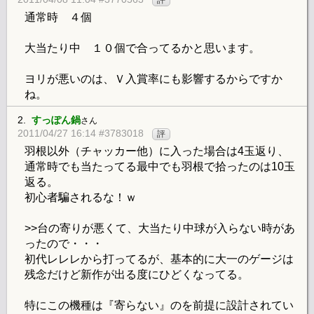
評
通常時 ４個
大当たり中 １０個で合ってるかと思います。
ヨリが悪いのは、Ｖ入賞率にも影響するからですか
ね。
2.
すっぽん鍋
さん
2011/04/27 16:14 #3783018
評
羽根以外（チャッカー他）に入った場合は4玉返り、
通常時でも当たってる最中でも羽根で拾ったのは10玉
返る。
初心者騙されるな！ｗ
>>台の寄りが悪くて、大当たり中球が入らない時があ
ったので・・・
初代レレレから打ってるが、基本的に大一のゲージは
残念だけど新作が出る度にひどくなってる。
特にこの機種は『寄らない』のを前提に設計されてい