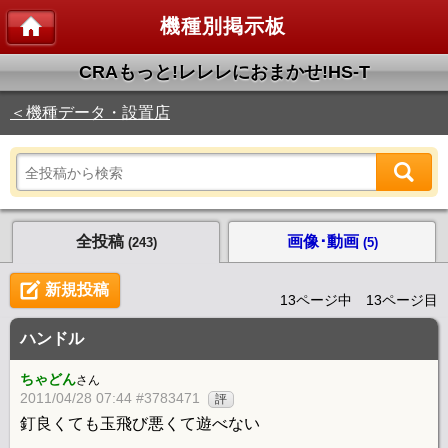
機種別掲示板
CRAもっと!レレレにおまかせ!HS‐T
＜機種データ・設置店
全投稿
画像･動画
(243)
(5)
新規投稿
13ページ中 13ページ目
ハンドル
ちゃどん
さん
2011/04/28 07:44 #3783471
評
釘良くても玉飛び悪くて遊べない