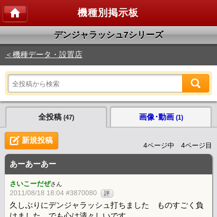
機種別掲示板
デンジャラッシュ7シリーズ
＜機種データ・設置店
全投稿
画像･動画
(47)
(1)
新規投稿
4ページ中 4ページ目
あーあーあー
さいこーだぜ
さん
2011/08/18 18:04 #3870080
評
久しぶりにデンジャラッシュ打ちました ものすごく負
けました でも心は清々しいです