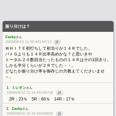
振り分けは？
Zacky
さん
2009/08/10 11:59 #3149712
評
ＷＨＩＴＥ初打ちして初当りが１４Ｒでした。
パトＧよりも１４Ｒ比率高めかな？と思いきや
トータル２０数回当たったものの１４Ｒはその1回きり。
しかも半分くらいが２Ｒでした・・。
どなたか振り分け率を御存じの方教えてくださいませ
～。
1.
ミレオン
さん
2009/08/10 12:14 #3149718
評
2R：23％ 5R：60％ 14R：17％
2.
Zacky
さん
2009/08/10 15:18 #3149825
評