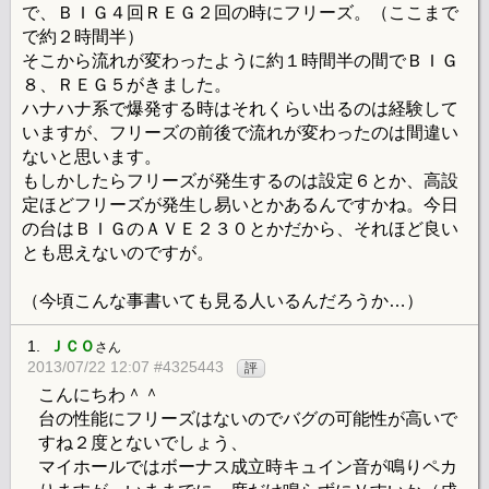
で、ＢＩＧ４回ＲＥＧ２回の時にフリーズ。（ここまで
で約２時間半）
そこから流れが変わったように約１時間半の間でＢＩＧ
８、ＲＥＧ５がきました。
ハナハナ系で爆発する時はそれくらい出るのは経験して
いますが、フリーズの前後で流れが変わったのは間違い
ないと思います。
もしかしたらフリーズが発生するのは設定６とか、高設
定ほどフリーズが発生し易いとかあるんですかね。今日
の台はＢＩＧのＡＶＥ２３０とかだから、それほど良い
とも思えないのですが。
（今頃こんな事書いても見る人いるんだろうか…）
1.
ＪＣＯ
さん
2013/07/22 12:07 #4325443
評
こんにちわ＾＾
台の性能にフリーズはないのでバグの可能性が高いで
すね２度とないでしょう、
マイホールではボーナス成立時キュイン音が鳴りペカ