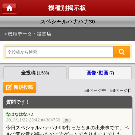
機種別掲示板
スペシャルハナハナ30
＜機種データ・設置店
全投稿
画像･動画
(1,588)
(7)
新規投稿
58ページ中 58ページ目
質問です！
なはなはな
さん
2013/11/22 23:42 #4384759
評
今日スペシャルハナハナIIを打ったときの出来事です。ベ
ルで変な音が鳴ったのに次ゲームで光りませんでした。