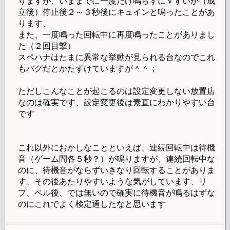
りますが、いままでに一度だけ鳴らずにＶすいか（成
立後）停止後２～３秒後にキュインと鳴ったことがあ
ります、
また、一度鳴った回転中に再度鳴ったことがありまし
た（２回目撃）
スペハナはたまに異常な挙動が見られる台なのでこれ
もバグだとかたずけていますが＾＾；
ただしこんなことが起こるのは設定変更しない放置店
なのは確実です、設定変更後は素直にわかりやすい台
です
これ以外におかしなことといえば、連続回転中は待機
音（ゲーム間各５秒？）が鳴りますが、連続回転中な
のに、待機音がならずいきなり回転することがありま
す、その後あたりやすいような気がしています、リ
プ、ベル後、では無いので確実に待機音が鳴るはずな
のにこれでよく検定通したなと思います