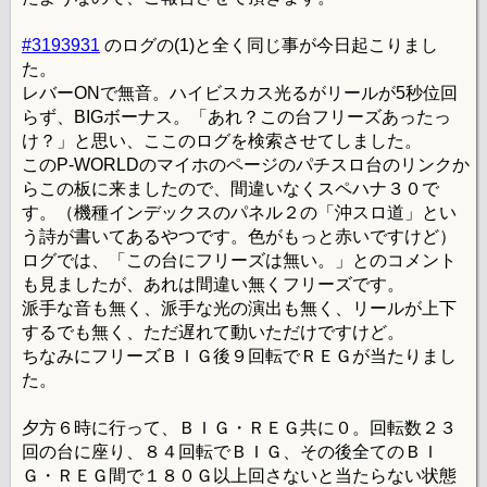
#3193931
のログの(1)と全く同じ事が今日起こりまし
た。
レバーONで無音。ハイビスカス光るがリールが5秒位回
らず、BIGボーナス。「あれ？この台フリーズあったっ
け？」と思い、ここのログを検索させてしました。
このP-WORLDのマイホのページのパチスロ台のリンクか
らこの板に来ましたので、間違いなくスペハナ３０で
す。（機種インデックスのパネル２の「沖スロ道」とい
う詩が書いてあるやつです。色がもっと赤いですけど）
ログでは、「この台にフリーズは無い。」とのコメント
も見ましたが、あれは間違い無くフリーズです。
派手な音も無く、派手な光の演出も無く、リールが上下
するでも無く、ただ遅れて動いただけですけど。
ちなみにフリーズＢＩＧ後９回転でＲＥＧが当たりまし
た。
夕方６時に行って、ＢＩＧ・ＲＥＧ共に０。回転数２３
回の台に座り、８４回転でＢＩＧ、その後全てのＢＩ
Ｇ・ＲＥＧ間で１８０Ｇ以上回さないと当たらない状態