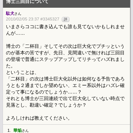
博士三回目について
駄犬
さん
2010/02/05 23:37 #3345327
評
いまさらココに書き込んでも誰も見てないかもしれませ
んが……
博士の「二杯目」そしてその次は巨大化でプチッという
のが基本の筈ですが、先日、見間違いで無ければ三回目
の登場で普通にステップアップしてリチってハズれまし
た。
ということは、
「二杯目」の次は博士巨大化以外は如何なる予告であろ
うとも２通までしか望めない、エミー系以外はハズレ確
定って事になるのでしょうか……？
それとも博士が三回連続で出て巨大化していない時点で
見落とし、勘違い確定？でしょうか？
よろしければ教えてください。
1.
華焔
さん