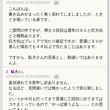
2010/02/06 22:30 #3346332
評
こんばんは。
書き込みがまったく無く寂れてしましましたが、とき
どき覗いている者です。
ご質問の件ですが、博士３回目は通常のＳＵと巨大化
と２種類あります。
巨大化はプレミアで当たり確定ですが、普通にＳＵが
進んだ場合でも４Ｒ以上で当たることはあります。
ですから、駄犬さんの見落とし、勘違いではありませ
んよ。
2.
駄犬
さん
2010/02/12 23:03 #3354071
評
返信遅れて大変申し訳ありません。
なるほど、見間違いでは無かったようで安心致しまし
た。
というか今日も打ってきて普通に三回目に出てきては
コケまくっているので「やっぱ違うよな……」とか思
ってました。