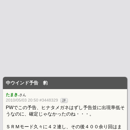
中ウインド予告 豹
たまき.
さん
2010/05/03 20:50 #3448329
評
PWでこの予告、ヒナタメガネはずし予告並に出現率低そ
うなのに、確定じゃなかったのね・・・。
ＳＲＭモード久々に４２連し、その後４００余り回はま