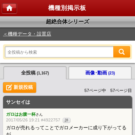
機種別掲示板
超絶合体シリーズ
＜機種データ・設置店
全投稿
画像･動画
(1,167)
(23)
新規投稿
57ページ中 57ページ目
サンセイは
ガロはお腹一杯
さん
2017/05/26 19:21 #4922757
評
ガロが売れるってことでガロメーカーに成り下がってる
が