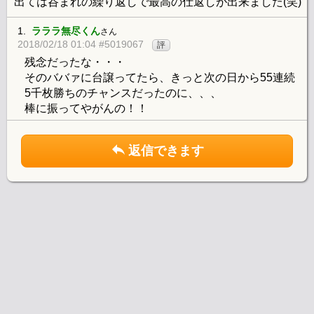
出ては呑まれの繰り返しで最高の仕返しが出来ました(笑)
1.
ラララ無尽くん
さん
2018/02/18 01:04 #5019067
評
残念だったな・・・
そのババァに台譲ってたら、きっと次の日から55連続
5千枚勝ちのチャンスだったのに、、、
棒に振ってやがんの！！
返信できます