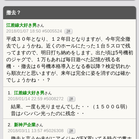
撤去？
江差線大好き男
さん
2018/01/07 18:50 #5005524
評
平成３０年となり、１２年目となりますが、今年完全撤
去でしょうかね。近くのホールにたった１台５スロで残
ってますので、明日打ち納めをします。出た頃は5号機初
のジャグで、１万もあれば毎日遊べた記憶が残る名
機・・撤去は６号機本格導入となる春以降？検定切れか
ら順次だと思いますが、来年は完全に姿を消すのは確か
でしょうかね・・？
1.
江差線大好き男
さん
2018/01/14 22:59 #5008272
評
結果、一度も光りませんでした・・（１５００Ｇ弱）
昔はバンバン光ったのに残念・・
2.
新神戸企業
さん
2018/03/11 13:57 #5026308
評
撤去と言うか未だにアイジャグEX置いてる時点で糞ホ