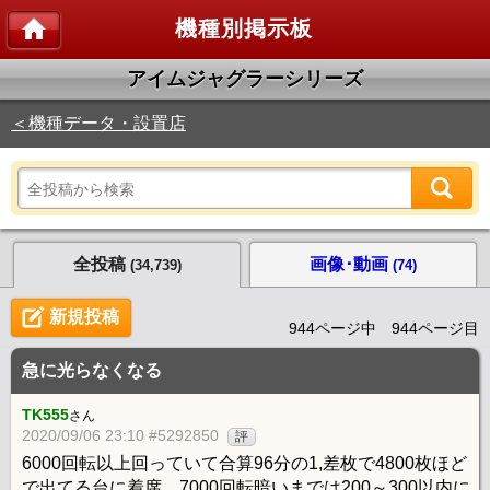
機種別掲示板
アイムジャグラーシリーズ
＜機種データ・設置店
全投稿
画像･動画
(34,739)
(74)
新規投稿
944ページ中 944ページ目
急に光らなくなる
TK555
さん
2020/09/06 23:10 #5292850
評
6000回転以上回っていて合算96分の1,差枚で4800枚ほど
で出てる台に着席、7000回転暗いまでは200～300以内に