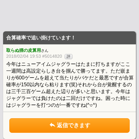
合算確率で追い掛けています！
取らぬ狸の皮算用
さん
2018/02/04 19:53 #5014820
評
今年はニューアイムジャグラーはたまに打ちますがここ
一週間は高設定らしき台を掴んで勝ってます。ただ嵌ま
りが600ゲームを超えて当たりがバケだと最悪ですが合算
確率が150以内なら粘ります(笑)それから台が覚醒するの
は三千三百ゲーム超えた辺りが多いと思います。今年は
ジャグラーでは負けたのは二回だけですね。困った時に
はジャグラーを打つのが一番ですね(^○^)
返信できます