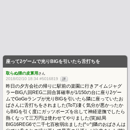
座って2ゲームで光りBIGを引いたら舌打ちを
取らぬ狸の皮算用
さん
2018/02/10 18:34 #5016819
評
昨日の夕方会社の帰りに駅前の楽園に行きアイムジャグ
ラーBIG八回REG二回合算確率が1/150の台に座り2ゲー
ムでGoGoランプが光りBIGを引いたら隣に座っていたお
ばさんに舌打ちをされました(ToT)凄く気分が悪かったか
らBIGを引く度にガッツポーズを出して神経逆撫でしたら
熱くなって三万円は使わせてやりました(笑)結局
BIG16REG6で二千七百枚弱出ました(^○^)隣のおばさんは