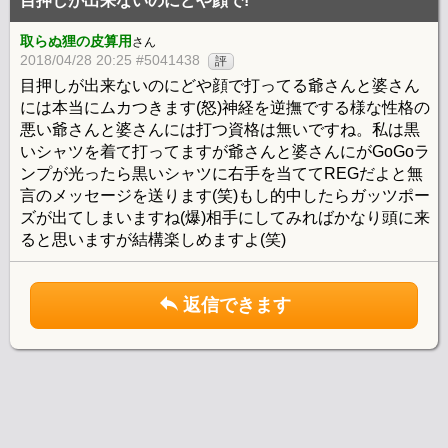
目押しが出来ないのにどや顔で!
取らぬ狸の皮算用
さん
2018/04/28 20:25 #5041438
評
目押しが出来ないのにどや顔で打ってる爺さんと婆さん
には本当にムカつきます(怒)神経を逆撫でする様な性格の
悪い爺さんと婆さんには打つ資格は無いですね。私は黒
いシャツを着て打ってますが爺さんと婆さんにがGoGoラ
ンプが光ったら黒いシャツに右手を当ててREGだよと無
言のメッセージを送ります(笑)もし的中したらガッツポー
ズが出てしまいますね(爆)相手にしてみればかなり頭に来
ると思いますが結構楽しめますよ(笑)
返信できます