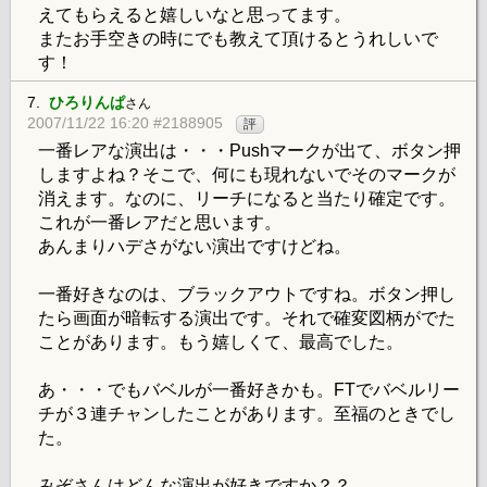
えてもらえると嬉しいなと思ってます。
またお手空きの時にでも教えて頂けるとうれしいで
す！
7.
ひろりんぱ
さん
2007/11/22 16:20 #2188905
評
一番レアな演出は・・・Pushマークが出て、ボタン押
しますよね？そこで、何にも現れないでそのマークが
消えます。なのに、リーチになると当たり確定です。
これが一番レアだと思います。
あんまりハデさがない演出ですけどね。
一番好きなのは、ブラックアウトですね。ボタン押し
たら画面が暗転する演出です。それで確変図柄がでた
ことがあります。もう嬉しくて、最高でした。
あ・・・でもバベルが一番好きかも。FTでバベルリー
チが３連チャンしたことがあります。至福のときでし
た。
みぞさんはどんな演出が好きですか？？