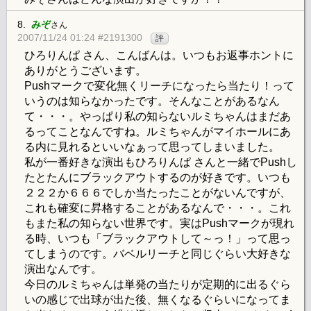
8.
みぞ
さん
2007/11/24 01:24 #2191300
評
ひろりんぱ さん、こんばんは。いつもお返事ホントに
ありがとうございます。
Pushマークで変化無くリーチになったら当たり！って
いうのは知らなかったです。そんなことがあるなん
て・・・。やっぱり私の知らないルミちゃんはまだあ
るってことなんですね。ルミちゃんがマイホールにあ
る内に見れるといいなぁって思ってしまいました。
私が一番好きな演出もひろりんぱ さんと一緒でPushし
たとたんにブラックアウトするのが好きです。いつも
２２２か６６６でしか当たったことがないんですが、
これも確変に昇格することがあるなんで・・・。これ
もまた私の知らない世界です。実はPushマークが現れ
る時、いつも「ブラックアウトして～っ！」って思っ
てしまうのです。バベルリーチと同じぐらい大好きな
演出なんです。
今日のルミちゃんは単発の当たりが定期的に出るぐら
いの感じで出球が出た後、無くなるぐらいになってま