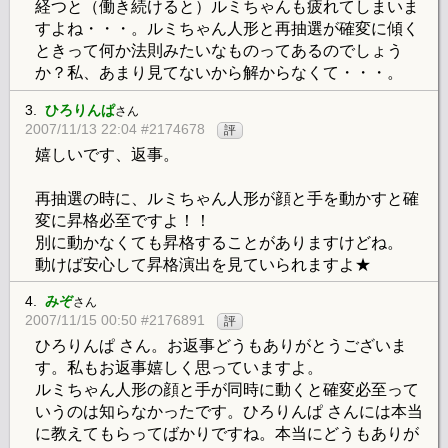
経つと（働き続けると）ルミちゃんも疲れてしまいま
すよね・・・。ルミちゃん人形と再抽選が確変に傾く
ときって何か法則みたいなものってあるのでしょう
か？私、あまり見てないから解からなくて・・・。
3.
ひろりんぱ
さん
2007/11/13 22:04 #2174678
評
嬉しいです、返事。
再抽選の時に、ルミちゃん人形が顔と手を動かすと確
変に昇格必至ですよ！！
別に動かなくても昇格することがありますけどね。
動けば安心して昇格演出を見ていられますよ★
4.
みぞ
さん
2007/11/15 00:50 #2176891
評
ひろりんぱ さん。お返事どうもありがとうございま
す。私もお返事嬉しく思っていますよ。
ルミちゃん人形の顔と手が同時に動くと確変必至って
いうのは知らなかったです。ひろりんぱ さんには本当
に教えてもらってばかりですね。本当にどうもありが