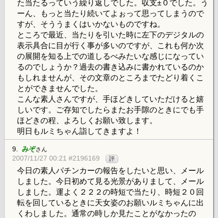
た当たるっていう繰り返しでした。収支±０でした。う
ーん、もっと当たり続いてよぉって思ってしまうので
すが、そううまくはいかないものですね。
ところで最近、当たりを引いた時に左下のデジタルの
表示具合に目が行く事が多いのですが、これも何か次
の展開を知る上での道しるべみたいな感じになってい
るのでしょうか？過去の書き込みに書かれているのか
もしれませんが、その文章のところまでたどり着くこ
とができませんでした。
こんな素人さんですが、手ほどきしていただけると嬉
しいです。ご存知でしたらまたお手隙のときにでも手
ほどきの程、よろしくお願い致します。
明日もルミちゃん詣してきますよ！
9.
みぞ
さん
2007/11/27 00:21 #2196169
評
今日の素人パチンカーの報告をしたいと思い、メール
しました。今日初めて見る光景がありまして、メール
しました。運よく２２２の時短で当たり、時短２０回
転を回しているときに天女姿のお願いルミちゃんに出
くわしました。通常の時しか見たことがなかったの