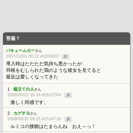
菩薩？
バキュームカー
さん
2007/12/01 00:21 #2203697
評
導入時はただただ気持ち悪かったが
羽根をむしられた鶏のような彼女を見てると
最近は愛しくなってきた
1.
箱立ての人
さん
2008/05/22 10:16 #2510784
評
激しく同感です。
2.
カゲチヨ
さん
2008/05/30 09:25 #2524718
評
ルミコの接吻はたまらんね おえ～っ！