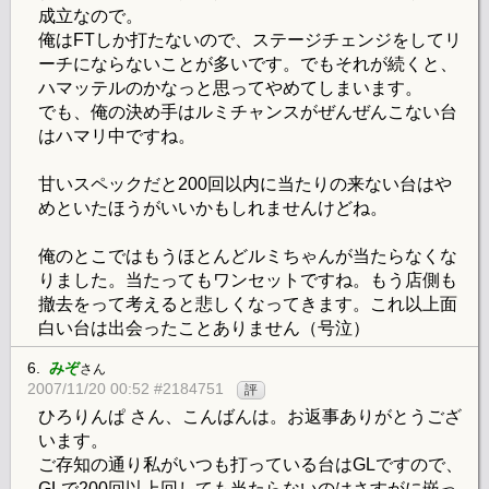
成立なので。
俺はFTしか打たないので、ステージチェンジをしてリ
ーチにならないことが多いです。でもそれが続くと、
ハマッテルのかなっと思ってやめてしまいます。
でも、俺の決め手はルミチャンスがぜんぜんこない台
はハマリ中ですね。
甘いスペックだと200回以内に当たりの来ない台はや
めといたほうがいいかもしれませんけどね。
俺のとこではもうほとんどルミちゃんが当たらなくな
りました。当たってもワンセットですね。もう店側も
撤去をって考えると悲しくなってきます。これ以上面
白い台は出会ったことありません（号泣）
6.
みぞ
さん
2007/11/20 00:52 #2184751
評
ひろりんぱ さん、こんばんは。お返事ありがとうござ
います。
ご存知の通り私がいつも打っている台はGLですので、
GLで200回以上回しても当たらないのはさすがに嵌っ