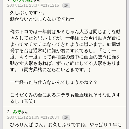
さん
2007/11/11 23:37 #2171215
評
久しぶりです～。
動かないとつまらないですねー。
俺のトコでは一年前はルミちゃん人形は同じような動
きをしてたと思いますが、一年経った今は動きが台に
よってマチマチになってきたように思います。結構爆
発する台は通常時に顔が右にずれてるし。「もう一
度、もう一度」って再抽選の最中に画面のほうに顔を
動かす人形もあれば、ずっと静止してる人形もありま
す。（両方昇格にならないときです。）
一年経ったら仕方ないんでしょうかね？？
こうだくみの台にあるステラも最近壊れそうな動きす
るし（苦笑）
2.
みぞ
さん
2007/11/12 21:09 #2172634
評
ひろりんぱ さん。お久しぶりですね。やっぱり１年も