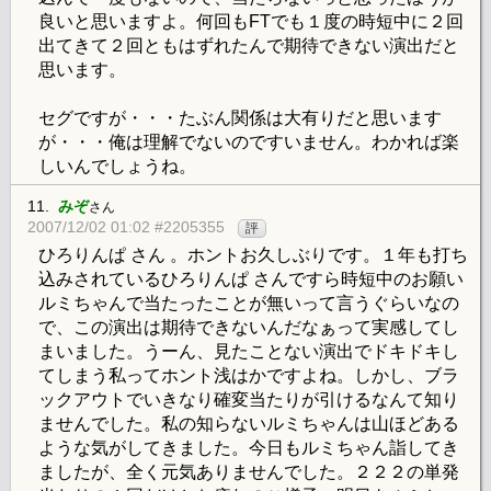
良いと思いますよ。何回もFTでも１度の時短中に２回
出てきて２回ともはずれたんで期待できない演出だと
思います。
セグですが・・・たぶん関係は大有りだと思います
が・・・俺は理解でないのですいません。わかれば楽
しいんでしょうね。
11.
みぞ
さん
2007/12/02 01:02 #2205355
評
ひろりんぱ さん 。ホントお久しぶりです。１年も打ち
込みされているひろりんぱ さんですら時短中のお願い
ルミちゃんで当たったことが無いって言うぐらいなの
で、この演出は期待できないんだなぁって実感してし
まいました。うーん、見たことない演出でドキドキし
てしまう私ってホント浅はかですよね。しかし、ブラ
ックアウトでいきなり確変当たりが引けるなんて知り
ませんでした。私の知らないルミちゃんは山ほどある
ような気がしてきました。今日もルミちゃん詣してき
ましたが、全く元気ありませんでした。２２２の単発