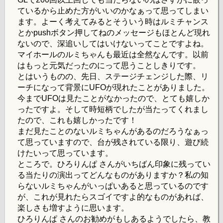
ているから止めた方がいいのかなぁって思ってしまい
ます。よーく考えてみるとそういう時はルミチャンス
とかpushボタン押してねのメッセージもほとんど現れ
ないので、深追いしてはいけないってことですよね。
マイホールのルミちゃんも最近は全然なんです。以前
はもっと元気だったのにって思うことしきりです。
とはいうものの、先日、ステージチェンジした際、リ
ーチになって背景にUFOが現れたことがありました。
今までUFOは見たことがなかったので、とても嬉しか
ったですよ。そして時短柄でしたが当たってくれまし
たので、これも嬉しかったです！
まだ見たことのないルミちゃんがあるのだろうなぁっ
て思っていますので、台が残されている限り、遊び続
けたいって思っています。
ところで。ひろりんぱ さんがいちばん印象に残ってい
る当たりの演出ってどんなものがありますか？私の知
らないルミちゃんがいっぱいあると思っているのです
が、これが見れたらスゴイですよ的なものがあれば、
楽しさも増すように思います。
ひろりんぱ さんのお勧めがもしあるようでしたら、教