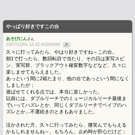
やっぱり好きですこの台
あそびにん
さん
2007/12/01 12:32 #2204343
評
久々に打ってみたら、やはり好きですね～この台。
朝1で打ったら、数回転目で当たり、その日は実写スピ
ン、実写群、ブラックアウト確変数字などなど、久々に
楽しませてもらえました。
あっという間に2箱たまり、他の台であっという間になく
しましたが；
遊ばせてくれる点では、本当に楽しかった。
以前には、ダブルリーチでのミュージカルリーチ最後ま
でいってハズレとか、同じくダブルリーチでベイブのハ
ズレとか…不運続きのときもありました。
泣かされた方、久々に行ってみたら、微笑んでもらえる
かもしれませんね～。もちろん、止め時が肝心だけど；