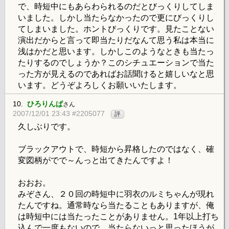
で、時短中にもあらわられるのだとびっくりしてしま
いました。しかし当たらなかったので更にびっくりし
てしまいました。ホントびっくりです。見たことない
演出だからと言って即当たりだなんて思う私は本当に
浅はかだと思います。しかしこのようなときも当たっ
たりするのでしょうか？このシチュエーションで当た
った方が見えるのであればお話聞けると嬉しいなと思
います。どうぞよろしくお願いいたします。
10.
ひろりんぱ
さん
2007/12/01 23:43 #2205077
評
久しぶりです。
ブラックアウトで、時短から昇格したのではなく、確
変図柄がでで～んっと出てきたんですよ！
おおお。
みぞさん、２０回の時短中に羽衣のルミちゃんが現れ
たんですね。通常時なら当たることもありますが、俺
は時短中には当たったことがありません。1年以上打ち
込んで一度もないので、当たらないっと思ったほうが