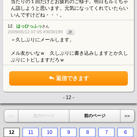
当たりの１回だけとお疲れのご様子。明日もルミちゃ
ん詣しようと思います。元気になってくれていたらい
いんですけどね・・・。
12.
はっひっふっ
さん
2009/05/12 07:05 #3030199
評
＞久しぶりにメールします。
メル友かいなｗ 久しぶりに書き込みしますとか久し
ぶりにトピしますだろｗ
返信できます
- 12 -
次のページ
前のページ
<<
>>
12
11
10
9
8
7
6