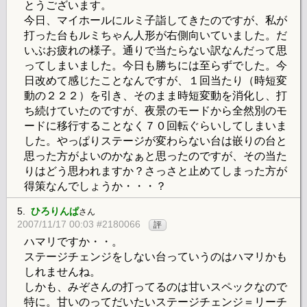
とうございます。
今日、マイホールにルミ子詣してきたのですが、私が
打った台もルミちゃん人形が右側向いていました。だ
いぶお疲れの様子。通りで当たらない訳なんだって思
ってしまいました。今日も勝ちには至らずでした。今
日改めて感じたことなんですが、１回当たり（時短変
動の２２２）を引き、そのまま時短変動を消化し、打
ち続けていたのですが、夜景のモードから全然別のモ
ードに移行することなく７０回転ぐらいしてしまいま
した。やっぱりステージが変わらない台は嵌りの台と
思った方がよいのかなぁと思ったのですが、その当た
りはどう思われますか？さっさと止めてしまった方が
得策なんでしょうか・・・？
5.
ひろりんぱ
さん
2007/11/17 00:03 #2180066
評
ハマリですか・・。
ステージチェンジをしない台っていうのはハマリかも
しれませんね。
しかも、みぞさんの打ってるのは甘いスペックなので
特に。甘いのってだいたいステージチェンジ＝リーチ