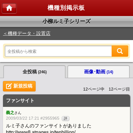
機種別掲示板
小柳ルミ子シリーズ
＜機種データ・設置店
全投稿
画像･動画
(246)
(14)
新規投稿
12ページ中 12ページ目
ファンサイト
義之
さん
2009/03/22 17:21 #2955965
評
ルミ子さんのファンサイトがありました
http://www8.atpages.jp/tenbillion/