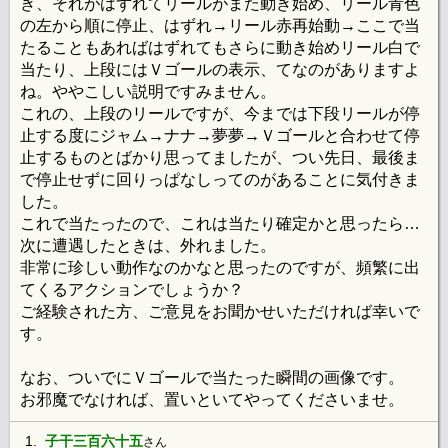
き、それがはずれてリールがまた動き始め、リール青色
の左から順に停止、はずれ→リール赤再始動→ここで当
たることもあればはずれてもさらに動き始めリール白で
当たり、上段にはＶゴールの表示、てなのがありますよ
ね。ややこしい説明ですみません。
これの、上段のリールですが、今までは下段リールが停
止する度にジャム→ナナ→夢夢→Ｖゴールと合わせて停
止するものとばかり思ってましたが、つい先日、最後ま
で停止せずに回りっぱなしってのがあることに気付きま
した。
これで当たったので、これは当たり確定かと思ったら…
次に遭遇したときは、外れました。
非常に珍しい動作なのかなと思ったのですが、頻繁に出
てくるアクションでしょうか？
ご経験された方、ご意見をお聞かせいただければ幸いで
す。
なお、ついでにＶゴールで当たった瞬間の画像です。
お邪魔でなければ、置いといてやってくださいませ。
1.
子干三百六十五
さん