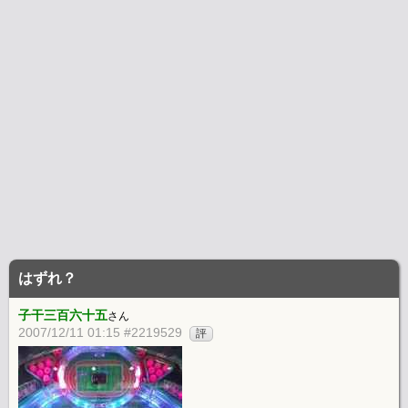
はずれ？
子干三百六十五
さん
2007/12/11 01:15 #2219529
評