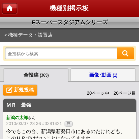
機種別掲示板
Fスーパースタジアムシリーズ
＜機種データ・設置店
全投稿
画像･動画
(369)
(1)
新規投稿
20ページ中 20ページ目
ＭＲ 最強
新潟の太郎
さん
2010/03/07 23:36 #3381421
評
今でもこの台、新潟県新発田市にあるのだけれども、
このＨＰではないことになってますね。