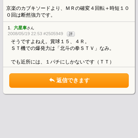
京楽のカブキソードより、ＭＲの確変４回転＋時短１０
０回は断然強力です。
1.
六星車
さん
2008/05/19 22:53 #2505949
評
そうですよねえ。賞球１５、４Ｒ。
ＳＴ機での爆発力は「北斗の拳ＳＴＶ」なみ。
でも近所には、１パチにしかないです（ＴＴ）
返信できます