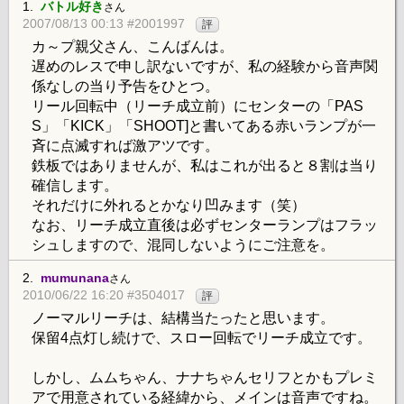
1.
バトル好き
さん
2007/08/13 00:13 #2001997
評
カ～プ親父さん、こんばんは。
遅めのレスで申し訳ないですが、私の経験から音声関
係なしの当り予告をひとつ。
リール回転中（リーチ成立前）にセンターの「PAS
S」「KICK」「SHOOT]と書いてある赤いランプが一
斉に点滅すれば激アツです。
鉄板ではありませんが、私はこれが出ると８割は当り
確信します。
それだけに外れるとかなり凹みます（笑）
なお、リーチ成立直後は必ずセンターランプはフラッ
シュしますので、混同しないようにご注意を。
2.
mumunana
さん
2010/06/22 16:20 #3504017
評
ノーマルリーチは、結構当たったと思います。
保留4点灯し続けで、スロー回転でリーチ成立です。
しかし、ムムちゃん、ナナちゃんセリフとかもプレミ
アで用意されている経緯から、メインは音声ですね。