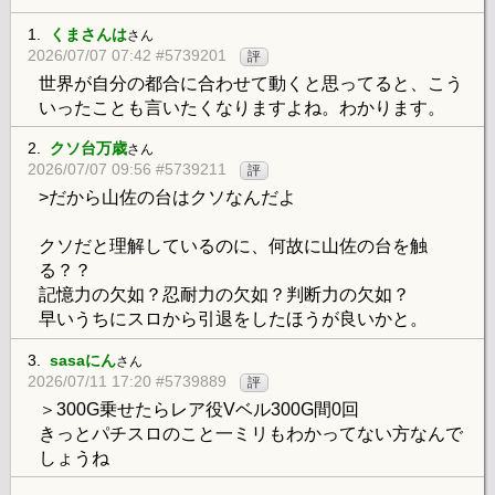
1.
くまさんは
さん
2026/07/07 07:42 #5739201
評
世界が自分の都合に合わせて動くと思ってると、こう
いったことも言いたくなりますよね。わかります。
2.
クソ台万歳
さん
2026/07/07 09:56 #5739211
評
>だから山佐の台はクソなんだよ
クソだと理解しているのに、何故に山佐の台を触
る？？
記憶力の欠如？忍耐力の欠如？判断力の欠如？
早いうちにスロから引退をしたほうが良いかと。
3.
sasaにん
さん
2026/07/11 17:20 #5739889
評
＞300G乗せたらレア役Vベル300G間0回
きっとパチスロのこと一ミリもわかってない方なんで
しょうね