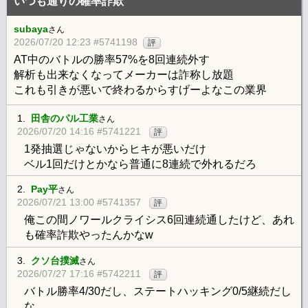
いつも通りの確率詐欺
subaya
さん
2026/07/20 12:23 #5741198
評
AT中のバトルの勝率57%を8回連続外す
解析も出来なくなってメーカーは詐称し放題
これも引きが悪いで終わるからすげーよなこの業界
1.
田舎のパル工業
さん
2026/07/20 14:16 #5741221
評
1発抽選じゃないからヒキが悪いだけ
ベル1回だけとかなら普通に8連続で外れるだろ
2.
Pay平
さん
2026/07/21 13:00 #5741357
評
俺この間ノワールクライシス6回連続通したけど、あれ
も確率詐欺やったんかなw
3.
クソ台撲滅
さん
2026/07/27 17:16 #5742211
評
バトル勝率4/30だし、ステートハッキング0/5継続だし
な