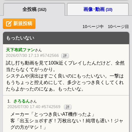
全投稿
画像･動画
(162)
(10)
新規投稿
10ページ中 10ページ目
もったいない
天下布武ファン
さん
2026/07/30 17:13 #5742566
評
試し打ち動画を見て100k近くプレイしたんだけど、全然
当たらなくてがっかり。
システムや演出はすごく良いのにもったいない。一撃は
もうちょっと控えめにして、多少とっつき良くしてくれ
たらよかったのになぁ。もったいな。
1.
さろるん
さん
2026/07/30 17:40 #5742569
評
メーカー「とっつき良いAT機作ったよ」
客「出玉ショボすぎ！万枚出ない！純増も遅い！ジャ
グの方がマシ！」