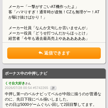
メーカー「一撃がすごいAT機作ったよ」
客「ハマりすぎ！通常時が虚無！CZも無理ゲー！AT
が駆け抜けばかり！」
メーカー社員「なんか文句しか言いませんが」
メーカー役員「どうせ打つんだからほっとけ」
経営者「今年も過去最高売上やああああああ」
返信できます
ボーナス中の中押しナビ
くそ台大好き
さん
2026/07/28 00:54 #5742265
評
中押し第一のベルナビってベルが中段に揃うのが普通な
のに、先日下段にベル揃いしました。
その日は5000ゲームぐらい回して2回目撃してます。