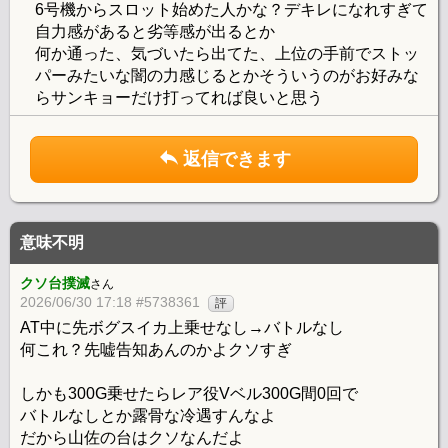
6号機からスロット始めた人かな？デキレになれすぎて
自力感があると劣等感が出るとか
何か通った、気づいたら出てた、上位の手前でストッ
パーみたいな闇の力感じるとかそういうのがお好みな
らサンキョーだけ打ってれば良いと思う
返信できます
意味不明
クソ台撲滅
さん
2026/06/30 17:18 #5738361
評
AT中に先ボグスイカ上乗せなし→バトルなし
何これ？先嘘告知あんのかよクソすぎ
しかも300G乗せたらレア役Vベル300G間0回で
バトルなしとか露骨な冷遇すんなよ
だから山佐の台はクソなんだよ