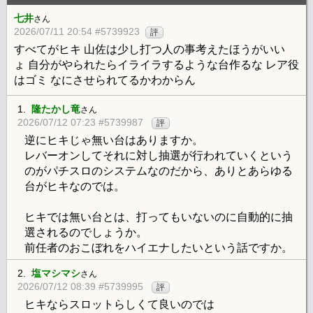
七井
さん
2026/07/11 20:54 #5739923
評
すべてがヒキ 山佐は少し打つ人の事考えたほうがいい
ょ 自分がやられたらイライラするような台作るな レア役
はゴミ なにさせられてるかわからん
1.
隆たかし竜
さん
2026/07/12 07:23 #5739987
評
逆にヒキじゃ無い台はありますか。
レバーオンしてそれに対し抽選が行われていくという
のがパチスロのシステムなのだから、ありとあらゆる
台がヒキなのでは。
ヒキでは無い台とは、打ってもいないのに自動的に抽
選されるのでしょうか。
前任者のおこぼれをハイエナしたいという話ですか。
2.
塩マシマシ
さん
2026/07/12 08:39 #5739995
評
ヒキならスロットらしくて良いのでは