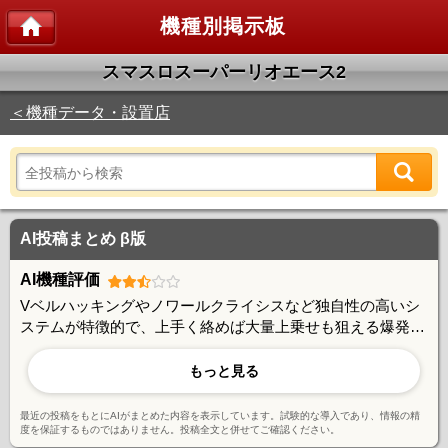
機種別掲示板
スマスロスーパーリオエース2
＜機種データ・設置店
AI投稿まとめ β版
AI機種評価
Vベルハッキングやノワールクライシスなど独自性の高いシ
ステムが特徴的で、上手く絡めば大量上乗せも狙える爆発力
を持つ。一方で、AT中のバトル勝率や上乗せ頻度に課題を感
じる声も多く、レア役の重さや期待値とのギャップを指摘す
もっと見る
る意見もある。引き次第で大きく結果が変わる仕様に賛否が
あり、安定志向のユーザーには厳しいとの評価も見られる。
最近の投稿をもとにAIがまとめた内容を表示しています。試験的な導入であり、情報の精
度を保証するものではありません。投稿全文と併せてご確認ください。