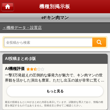
機種別掲示板
eFキン肉マン
＜機種データ・設置店
AI投稿まとめ β版
AI機種評価
一撃3万発超えの圧倒的な爆発力が魅力で、キン肉マンの世
界観を活かした演出も豊富。ただし出玉の波が非常に荒く、
ラッシュスルーや駆け抜けが目立つため安定志向のユーザー
には厳しいとの声もある。回転率の良い台を選べば勝機はあ
もっと見る
るが、台選びと投資管理が重要な玄人向けスペックとの評
価。
最近の投稿をもとにAIがまとめた内容を表示しています。試験的な導入であり、情報の精
度を保証するものではありません。投稿全文と併せてご確認ください。