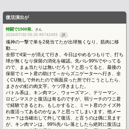
復活演出が
特闘で1500発、
さん
2026/07/30 05:26 #5742493
評
魂神の一撃で単を2発当てたが出球無くなり、筋肉に移
動…。
全部で4栄一が消えて行き、今日はやめるつもりで、打ち
球が無くなり保留の消化を確認。先バレ99%でやってる
ので、まぁ当たりは無いだろう？と思ってると、最後の
保留でミート君の助けて～からズニゲーターへ行き、全
くCU無しで外れたので画面戻った所で行こうとしたら、
まさかの虹の肉文字。ケツ浮きました。
バトル系は、キン肉マン、ウォーズマン、テリーマン、
ロビンマスクと復活は有るのですが、弱リーチのワニ君
で経験できるとわ。もしかすると、ミート君のクイズ外
れ復活ってあるのかなぁ？と思ってしまいます。他メー
カー？は当確出して外して復活、と言うのは偶に見ます
が、キン肉マンは、99%先バレ落としたら絶対に復活は