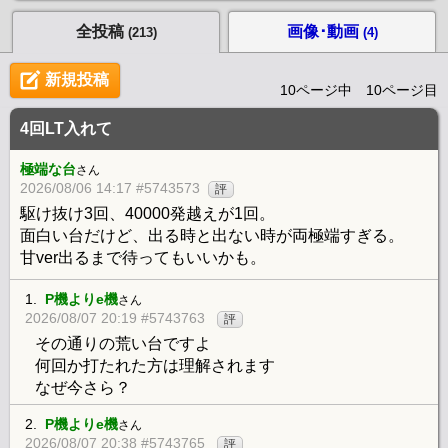
全投稿
画像･動画
(213)
(4)
新規投稿
10ページ中 10ページ目
4回LT入れて
極端な台
さん
2026/08/06 14:17 #5743573
評
駆け抜け3回、40000発越えが1回。
面白い台だけど、出る時と出ない時が両極端すぎる。
甘ver出るまで待ってもいいかも。
1.
P機よりe機
さん
2026/08/07 20:19 #5743763
評
その通りの荒い台ですよ
何回か打たれた方は理解されます
なぜ今さら？
2.
P機よりe機
さん
2026/08/07 20:38 #5743765
評