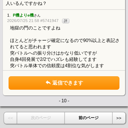
人いるんですかね？
1.
P機よりe機
さん
2026/07/25 21:58 #5741947
評
地獄の門のことですよね
ほとんどがチャージ確定になるので90%以上と表記さ
れてると思われます
突バトルへの振り分けはかなり低いですが
自身4回発展で2/2でハズレも経験してます
突バトル単体での信頼度は4割位な気がします
返信できます
- 10 -
次のページ
前のページ
<<
>>