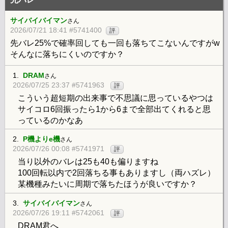
サイバイバイマン
さん
2026/07/21 18:41 #5741400
評
先バレ25%で確率回しても一回も落ちてこないんですがw
そんなに落ちにくいのですか？
1.
DRAM
さん
2026/07/25 23:37 #5741963
評
こういう超短期の出来事で不思議に思っているやつは
サイコロ6回振ったら1から6まで全部出てくれると思
っているのかなあ
2.
P機よりe機
さん
2026/07/26 00:08 #5741971
評
当り以外のバレは25も40も偏りますね
100回転以内で2回落ちる事もありますし（両ハズレ）
某機種みたいに周期で落ちたほうが良いですか？
3.
サイバイバイマン
さん
2026/07/26 19:11 #5742061
評
DRAM君へ