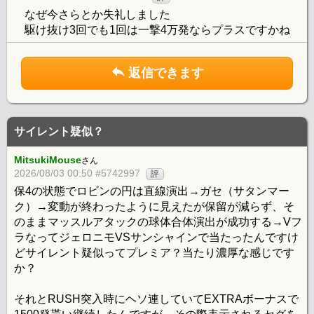
なぜ今さらとか失礼しました
駆け抜け3回でも1回は一撃4万発ならプラスですかね
返信できます
サイレント疑似？
MitsukiMouse
さん
2026/08/03 00:50 #5742997
評
保4の状態でロビンの円は直線演出→ガセ（サタンマー
ク）→変動が終わったように見えたが保留が減らず、そ
のままマッスルアタックの球体合体演出が成功する→Vフ
ラなってジェロニモVSサンシャインで当たったんですけ
どサイレント疑似ってプレミア？当たり濃厚な感じです
か？
それとRUSH突入時にヘソ連していてEXTRAボーナスで