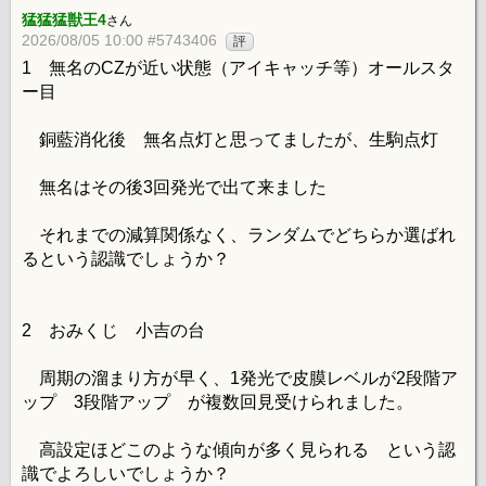
猛猛猛獣王4
さん
2026/08/05 10:00 #5743406
評
1 無名のCZが近い状態（アイキャッチ等）オールスタ
ー目
銅藍消化後 無名点灯と思ってましたが、生駒点灯
無名はその後3回発光で出て来ました
それまでの減算関係なく、ランダムでどちらか選ばれ
るという認識でしょうか？
2 おみくじ 小吉の台
周期の溜まり方が早く、1発光で皮膜レベルが2段階ア
ップ 3段階アップ が複数回見受けられました。
高設定ほどこのような傾向が多く見られる という認
識でよろしいでしょうか？