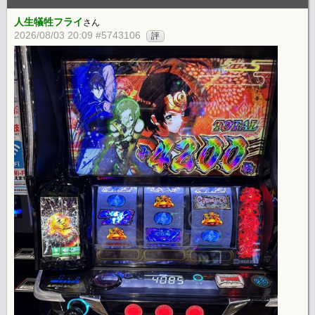
人生犠牲フライ
さん
2026/08/03 20:09 #5743106
評