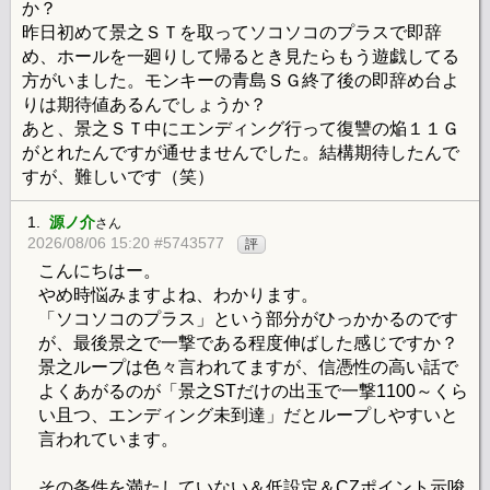
か？
昨日初めて景之ＳＴを取ってソコソコのプラスで即辞
め、ホールを一廻りして帰るとき見たらもう遊戯してる
方がいました。モンキーの青島ＳＧ終了後の即辞め台よ
りは期待値あるんでしょうか？
あと、景之ＳＴ中にエンディング行って復讐の焔１１Ｇ
がとれたんですが通せませんでした。結構期待したんで
すが、難しいです（笑）
1.
源ノ介
さん
2026/08/06 15:20 #5743577
評
こんにちはー。
やめ時悩みますよね、わかります。
「ソコソコのプラス」という部分がひっかかるのです
が、最後景之で一撃である程度伸ばした感じですか？
景之ループは色々言われてますが、信憑性の高い話で
よくあがるのが「景之STだけの出玉で一撃1100～くら
い且つ、エンディング未到達」だとループしやすいと
言われています。
その条件を満たしていない＆低設定＆CZポイント示唆