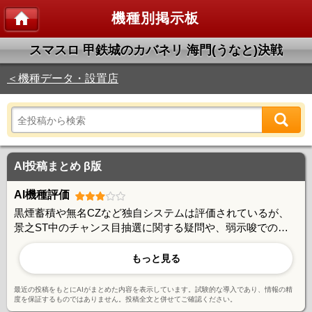
機種別掲示板
スマスロ 甲鉄城のカバネリ 海門(うなと)決戦
＜機種データ・設置店
AI投稿まとめ β版
AI機種評価
黒煙蓄積や無名CZなど独自システムは評価されているが、
景之ST中のチャンス目抽選に関する疑問や、弱示唆での追
いかけが困難な仕様に課題を感じる声もある。演出と実際の
抽選が一致しないケースも報告されており、改善の余地があ
もっと見る
るとの指摘が見られる。
最近の投稿をもとにAIがまとめた内容を表示しています。試験的な導入であり、情報の精
度を保証するものではありません。投稿全文と併せてご確認ください。