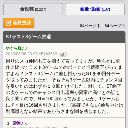
全投稿
画像･動画
(2,227)
(137)
新規投稿
84ページ中 84ページ目
STラスト3ゲーム抽選
やぐら様
さん
2026/08/06 23:23 #5743633
評
周りのスロ仲間も口を揃えて言ってますが、明らかに前
作に比べてラスト3ゲー厶でのボーナス当選率下がってま
すよね？ラスト3ゲームに差し掛かったSTを80回分デー
タ取ってみましたが、そもそも3ゲーム以内にチャンス目
を引いたのはわずか１０回だけでした。対して、ST終了
の次ゲームでのチャンス目出現率が異常に高いとの話も
良く聞くので、N＝100回やってみましたが、1ゲーム目
にチャ目は16回も引きました。(高確でもない)通常中とは
到底思えない結果であからさまな闇を感じました。
1.
碧海
さん