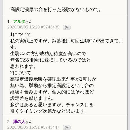
高設定濃厚の台を打った経験がないもので。
1.
アルタ
さん
2026/08/05 15:29 #5743435
評
1について
私の実戦上ですが、銅藍後は毎回生駒CZが出てきてま
す。
生駒CZの方が成功期待度が高いので
無名CZを銅藍に変換しているのではと
思われます。
2について
高設定濃厚示唆を確認出来た事が1度しか
無い為、挙動から推定高設定という台の
経験も含みますが、個人的にはそれほど
設定差を感じません。
多少はあると思いますが、チャンス目を
引くタイミング次第かなと思います。
2.
澤の人
さん
2026/08/05 16:51 #5743447
評