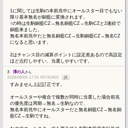
1に関しては生駒の本前兆中にオールスター目でもない
限り基本無名が銅藍に変換されます。
↑の時は生駒銅藍CZ→無名銅藍CZ→生駒CZと2連続で
銅藍来ました。
無名本前兆中だと無名銅藍CZ→生駒銅藍CZ→無名CZ
になると思います。
2はチャンス目の減算ポイントに設定差あるので高設定
ほど点灯しやすい、当選しやすいです。
3.
澤の人
さん
2026/08/05 17:01 #5743450
評
すみません上記訂正です。
オールスターや複合で複数が同時に当選した場合前兆
の優先度は周期→無名→生駒なので、
無名本前兆中にオールスターだと無名銅藍CZ→無名銅
藍CZ→生駒ですね。