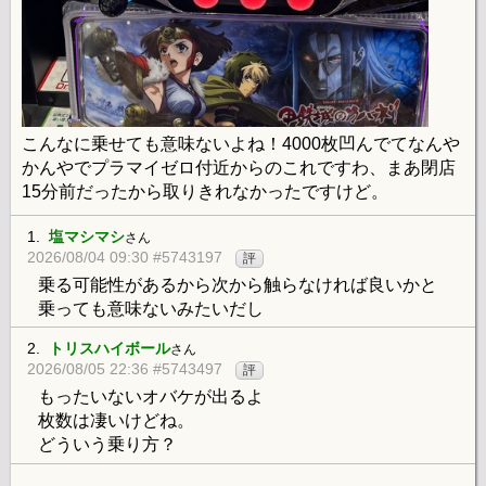
こんなに乗せても意味ないよね！4000枚凹んでてなんや
かんやでプラマイゼロ付近からのこれですわ、まあ閉店
15分前だったから取りきれなかったですけど。
1.
塩マシマシ
さん
2026/08/04 09:30 #5743197
評
乗る可能性があるから次から触らなければ良いかと
乗っても意味ないみたいだし
2.
トリスハイボール
さん
2026/08/05 22:36 #5743497
評
もったいないオバケが出るよ
枚数は凄いけどね。
どういう乗り方？