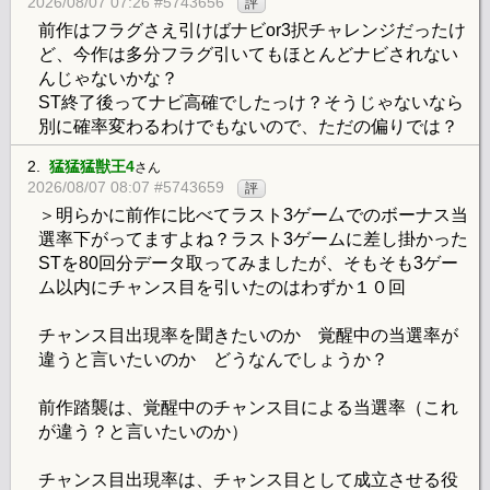
2026/08/07 07:26 #5743656
評
前作はフラグさえ引けばナビor3択チャレンジだったけ
ど、今作は多分フラグ引いてもほとんどナビされない
んじゃないかな？
ST終了後ってナビ高確でしたっけ？そうじゃないなら
別に確率変わるわけでもないので、ただの偏りでは？
2.
猛猛猛獣王4
さん
2026/08/07 08:07 #5743659
評
＞明らかに前作に比べてラスト3ゲー厶でのボーナス当
選率下がってますよね？ラスト3ゲームに差し掛かった
STを80回分データ取ってみましたが、そもそも3ゲー
ム以内にチャンス目を引いたのはわずか１０回
チャンス目出現率を聞きたいのか 覚醒中の当選率が
違うと言いたいのか どうなんでしょうか？
前作踏襲は、覚醒中のチャンス目による当選率（これ
が違う？と言いたいのか）
チャンス目出現率は、チャンス目として成立させる役