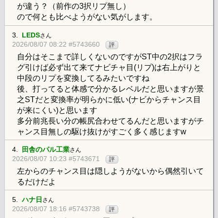
が違う？（前作の3択リプ無し）
ので何とも比べようがない気がします。
3.
LEDS
さん
2026/08/07 08:22 #5743660
評
自分はそこまで詳しくないのですがST中の2択はフラ
グ引けば必ず出て来てナビチャ目(リプ)は右上がりと
中段のリプを変換してるみたいですね
後、打ってると体感で分かるレベルだと思いますが景
之STだと変換率が明らかに低い(ナビからチャンス目
が来にくい)と思います
多分前兆長い分の帳尻合わせてるんだと思いますがチ
ャンス目無しの駆け抜けがすごく多く感じますw
4.
田舎のパル工業
さん
2026/08/07 10:23 #5743671
評
左からのチャンス目は隠しようがないから偶然引いて
るだけだよ
5.
ハナ日
さん
2026/08/07 18:16 #5743738
評