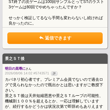
ST終了の次ゲームは100回サンプルとってSTのラスト
3ゲームは80回でやめちゃったんですか？
せっかく検証してるなら手間も変わらないし続ければ
良かったのに。
返信できます
景之ＳＴ後
明日の屈辱に
さん
2026/08/06 14:02 #5743571
評
カバネリ初心者です。プレミアム会員でないので過去ロ
グで見られなかったので既出かとは思いますがご教授下
さい。
景之ＳＴ後は天井短縮恩恵や景之ＳＴループの可能性、
機械割１００％を超えるとか、一応は理解しています
が、続行するかどうかは状況次第で即辞めもありえます