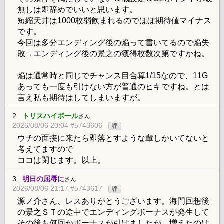
無しは即辞めでいいと思います。
短縮天井は1000枚弱飲まれるのでほぼ期待値マイナス
です。
今回は多分エンディング後の焔って書いてるので焔失
敗→エンディング後の景之の獲得枚数次第ですかね。
焔は通常時と同じでチャンス目合算1/15なので、11G
あっても一度も引けない方が普通のヒキですね。とは
言え私も期待はしてしまいますが。
2.
トリスハイボ一ル
さん
2026/08/06 20:04 #5743606
評
ウチの面接に来たら即落とすような輩しかいてないと
考えてますので
ココは閉じます。以上。
3.
明日の屈辱に
さん
2026/08/06 21:17 #5743617
評
源ノ介さん、レスありがとうございます。海門回想後
の景之ＳＴの途中でエンディングボーナスが発生して
その後も何回かボーナスが引けましたが、増えたのは