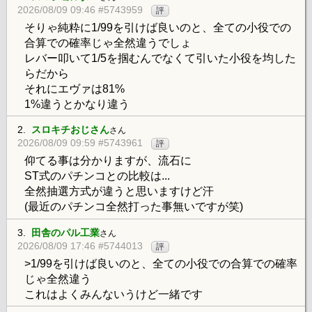
2026/08/09 09:46 #5743959
評
そりゃ純粋に1/99を引けば良いのと、全ての小役での
合算での確率じゃ全然違うでしょ
レバー叩いて1/5を掴むんでなくて引いた小役を均した
らだから
それにエヴァは81%
1%違うとかなり違う
2.
スロキチおじさん
さん
2026/08/09 09:59 #5743961
評
仰てる事は分かりますが、流石に
ST式のパチンコとの比較は...
全然抽選方式が違うと思いますけど汗
(最近のパチンコ全然打った事無いですが笑)
3.
田舎のパル工業
さん
2026/08/09 17:46 #5744013
評
>1/99を引けば良いのと、全ての小役での合算での確率
じゃ全然違う
これはよくみんないうけど一緒です