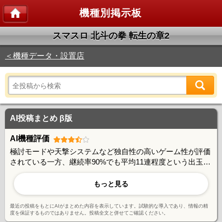
機種別掲示板
スマスロ 北斗の拳 転生の章2
＜機種データ・設置店
AI投稿まとめ β版
AI機種評価
極討モードや天撃システムなど独自性の高いゲーム性が評価
されている一方、継続率90%でも平均11連程度という出玉性
能には期待値とのギャップを感じる声もある。朝一判別やあ
べし短縮など攻略要素は豊富で、やり込み派には好評。ユー
もっと見る
ザー間で活発な情報交換が行われており、コミュニティ形成
に成功している機種と言える。
最近の投稿をもとにAIがまとめた内容を表示しています。試験的な導入であり、情報の精
度を保証するものではありません。投稿全文と併せてご確認ください。