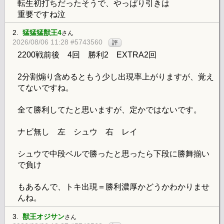
転生初打ちだったそうで、やっぱり引きは
重要ですね泣
2.
猛猛猛獣王4
さん
2026/08/06 11:28 #5743560
評
2200戦前後 4回 勝利2 EXTRA2回
2分割煽り含めるともう少し出現率上がりますが、覚え
てないですね。
全て勝利してたと思いますが、定かではないです。
ナビ無し 左 シュウ 右 レイ
シュウで中段ベルで勝ったと思ったら下段に勝舞揃い
で負け
もあるんで、トキ出現＝勝利濃厚かどうかわかりませ
んね。
3.
獣王オジサン
さん