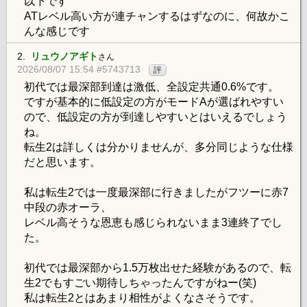
以下です
ATレベル高い方が連チャンするはずなのに、何故かこ
んな感じです
2.
リュウノアギト
さん
2026/08/07 15:54 #5743713
評
初代では最深部到達は激低、全設定共通0.6%です。
ですが基本的に低設定の方がモードAが選ばれやすい
ので、低設定の方が到達しやすいとはいえるでしょう
ね。
転生2は詳しくは分かりませんが、多分同じような仕様
だと思います。
私は転生2では一度最深部に行きましたがフツーに赤7
中段の赤オーラ、
レベル高そうな恩恵も感じられないまま3連終了でし
た。
初代では最深部から1.5万枚出せた経験があるので、転
生2でもすごい期待しちゃったんですがねー(笑)
私は転生2とはあまり相性がよくなさそうです。