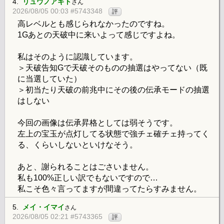
4.
リュウノアギト
さん
2026/08/05 00:03 #5743348
評
高レベルとも感じられなかったのですね。
1Gあとの天破中に来いよって感じですよね。
私はそのように認識しています。
＞天破告知Gで天破そのものの抽選はやってない（既
に当選していた）
＞初当たり天破の前兆中にその後の伝承モードの抽選
はしない
今回の画像は伝承昇格としては弱そうです。
左上の宝玉が点灯してる状態で強チェ確チェ持ってく
る、くらいしないといけなそう。
あと、謝られることはごさいません。
私も100%正しい訳でもないですので…
私こそ色々言ってますが間違ってたらすみません。
5.
メイ・イマイ
さん
2026/08/05 02:21 #5743365
評