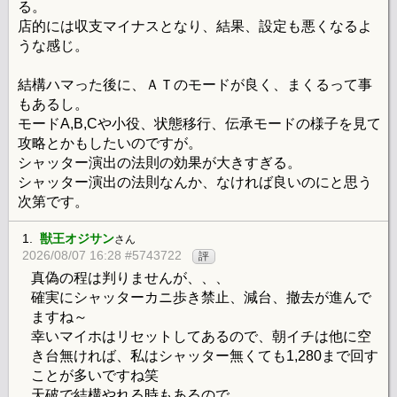
る。
店的には収支マイナスとなり、結果、設定も悪くなるよ
うな感じ。
結構ハマった後に、ＡＴのモードが良く、まくるって事
もあるし。
モードA,B,Cや小役、状態移行、伝承モードの様子を見て
攻略とかもしたいのですが。
シャッター演出の法則の効果が大きすぎる。
シャッター演出の法則なんか、なければ良いのにと思う
次第です。
1.
獣王オジサン
さん
2026/08/07 16:28 #5743722
評
真偽の程は判りませんが、、、
確実にシャッターカニ歩き禁止、減台、撤去が進んで
ますね～
幸いマイホはリセットしてあるので、朝イチは他に空
き台無ければ、私はシャッター無くても1,280まで回す
ことが多いですね笑
天破で結構やれる時もあるので