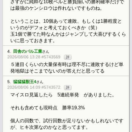
さすがに純粋な10枚ベルと勝負揃いの勝利確率だけで
は最強のケンシロウは作れないですものね。
ということは、10個あって連敗、もしくは1勝程度と
いうのがデフォと考えておくべきか（笑）
玉1個で勝てた時なんかはジャンプして大喜びするくら
いに思っておきます。
4.
田舎のパル工業
さん
2026/08/06 13:28 #5743569
評
５連目くらいの大量保有時は理不尽に連敗するけど単
発地獄はそこまでないのが答えだと思ってる
5.
猛猛猛獣王4
さん
2026/08/06 14:09 #5743572
評
マイスロ見返したら 5連続単発 がありました。
それも含めても現時点 勝率19.3%
個人の回数で、試行回数が足りないかもしれないです
が、ヒキ次第なのかなと思ってます。