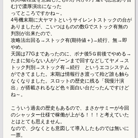
む)で濃厚演出になった
ってところですかね～。
4号機末期に大ヤマトというサイレントストックの台が
ありましたが、こいつはものの数Gでストック有無の
判別が出来たので、
攻略法出回る→ストック有(期待値＋)→続行、無→即
やめ。
天国は77Gまであったのに、ボナ後5Ｇ前後でやめる→
たまに知らない人がゾーンまで回すなどしてヤメ→ス
トック判別→ストック有→続行 というエコシステム
ができてました。末期は情報行き渡って殆ど誰も触ら
なくなりました。スロットの歴史に残る「我慢汁演
出」が搭載されるなど色々面白い台だったんですけど
ね～。
こういう過去の歴史もあるので、まさかサミーが今回
のシャッター仕様で稼働が上がる！！！と考えていた
とはとても思えません。
なので、少なくとも意図して導入したものでは無いに
一票。