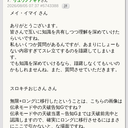
7.
リュウノアギト
さん
2026/08/05 07:37 #5743388
評
メイ・イマイ さん
ありがとうございます。
皆さんで互いに知識を共有しつつ理解を深めていけた
らいいですね。
私もいくつか質問があるんですが、あまりにしょーも
ない内容すぎてスレ立てするのを躊躇してしまいま
す。
でも知識を深めていけるなら、躊躇しなくてもいいの
かもしれませんね。また、質問させていただきます。
スロキチおじさん さん
無限+ロングに移行したということは、こちらの画像は
伝承モード中の天破告知Gですね？
伝承モード中の天破当選～告知Gまでは天破前兆中と
認識しますので、確実にロングに移行させるにはまさ
にここで引かないと、な場面ですね。