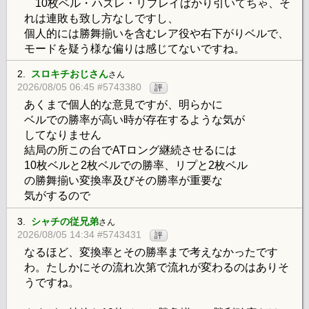
10枚ベル・ハズレ・リプレイばかり引いてちゃ、そ
れは連敗も致し方なしですし、
個人的には勝舞揃いを含むレア役や右下がりベルで、
モードを疑う様な偏りは感じてないですね。
2.
スロキチおじさん
さん
2026/08/05 06:45 #5743380
評
あくまで個人的な意見ですが、明らかに
ベルでの勝率が高い時が存在するような気が
してなりません
結局の所この台でATロング継続させるには
10枚ベルと2枚ベルでの勝率、リプと2枚ベル
の勝舞揃い変換率及びその勝率が重要な
気がするので
3.
シャチの従兄弟
さん
2026/08/05 14:34 #5743431
評
なるほど、変換率とその勝率まで考えなかったです
わ。たしかにその流れ次第で流れが変わるのはありそ
うですね。