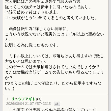
本人的にはこの強チェ以外で当該天破当選、
従ってこの強チェは伝承中に引いたものであり、
当該天破終了後はミドル以上、
且つ天破がもう1つ出てくるものと考えていました。
画像は転生2に詳しくない同輩に、
こういう状況でないと現実的にはミドル以上は望めない
と、
説明する為に撮ったものです。
ミドル以上については、即落ちはあり得ますので致し
方ないとは思いますが、
このゲームでは天破抽選はされてないんでしょうか？
または契機役当該ゲームでの告知があり得るんでしょう
か？
(つまりこの強チェで初当たり、だから伝承中ですらな
い。)
1.
リュウノアギト
さん
2026/08/04 21:07 #5743315
評
この画面では天破レベルの昇格抽選をしています。