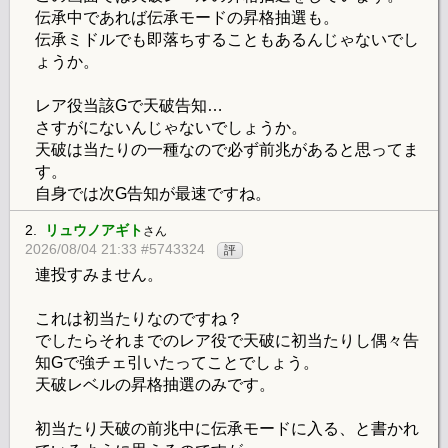
伝承中であれば伝承モードの昇格抽選も。
伝承ミドルでも即落ちすることもあるんじゃないでし
ょうか。
レア役当該Gで天破告知…
さすがにないんじゃないでしょうか。
天破は当たりの一種なので必ず前兆があると思ってま
す。
自身では次G告知が最速ですね。
2.
リュウノアギト
さん
2026/08/04 21:33 #5743324
評
連投すみません。
これは初当たりなのですね？
でしたらそれまでのレア役で天破に初当たりし偶々告
知Gで強チェ引いたってことでしょう。
天破レベルの昇格抽選のみです。
初当たり天破の前兆中に伝承モードに入る、と書かれ