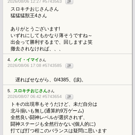
2026/08/06 12:27 #5743563
評
スロキチおじさんさん
猛猛猛獣王4さん
ありがとうございます!
いずれにしてもかなり薄そうですね～
出会って勝利するまで、回しますよ笑
撤去されなければ、、、
4.
メイ・イマイ
さん
2026/08/06 17:08 #5743585
評
遅ればせながら、0/4385、(涙)。
5.
スロキチおじさん
さん
2026/08/07 06:42 #5743654
評
トキの出現率もそうだけど、未だ自分は
北斗揃いも無し(通算約9万ゲーム)
全然良い闘神レベルが選択されず、
闘神ステージも全然行かない(個人的に)
打てば打つ程このバランスは疑問に思います