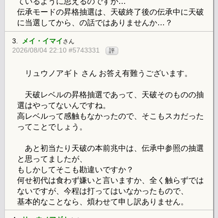
ているように思えるのですが…
伝承モードの昇格抽選は、天破終了後の伝承中に天破
に当選してから、の話ではありませんか…？
3.
メイ・イマイ
さん
2026/08/04 22:10 #5743331
評
リュウノアギト さん お答え有難うございます。
天破レベルの昇格抽選であって、天破そのものの抽
選はやってないんですね。
高レベルって感触もなかったので、そこもスカだった
ってことでしょう。
あと初当たり天破の本前兆中は、伝承中参照の抽選
と思ってましたが、
もしかしてそこも勘違いですか？
何せ初代は食わず嫌いと言いますか、全く触らずでは
ないですが、今程は打ってはいなかったもので、
基本的なことなら、煩わせて申し訳ありません。