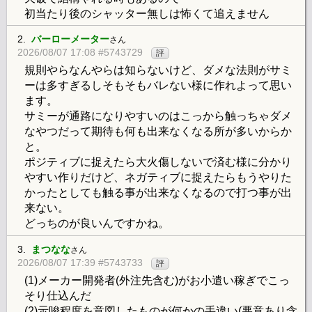
初当たり後のシャッター無しは怖くて追えません
2.
バーローメーター
さん
2026/08/07 17:08 #5743729
評
規則やらなんやらは知らないけど、ダメな法則がサミ
ーは多すぎるしそもそもバレない様に作れよって思い
ます。
サミーが通路になりやすいのはこっから触っちゃダメ
なやつだって期待も何も出来なくなる所が多いからか
と。
ポジティブに捉えたら大火傷しないで済む様に分かり
やすい作りだけど、ネガティブに捉えたらもうやりた
かったとしても触る事が出来なくなるので打つ事が出
来ない。
どっちのが良いんですかね。
3.
まつなな
さん
2026/08/07 17:39 #5743733
評
(1)メーカー開発者(外注先含む)がお小遣い稼ぎでこっ
そり仕込んだ
(2)示唆程度を意図したものが何かの手違い(悪意あり含