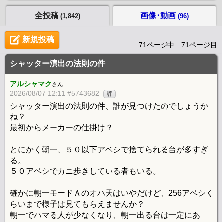
全投稿
画像･動画
(1,842)
(96)
新規投稿
71ページ中 71ページ目
シャッター演出の法則の件
アルシャマク
さん
2026/08/07 12:11 #5743682
評
シャッター演出の法則の件、誰が見つけたのでしょうか
ね？
最初からメーカーの仕掛け？
とにかく朝一、５０以下アベシで捨てられる台が多すぎ
る。
５０アベシでカニ歩きしている者もいる。
確かに朝一モードＡのオハ天はいやだけど、256アベシく
らいまで様子は見てもらえませんか？
朝一でハマる人が少なくなり、朝一出る台は一定にあ