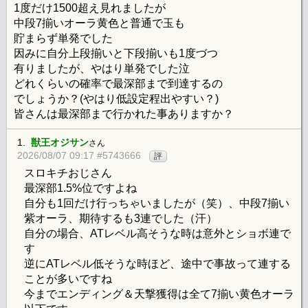
1度だけ1500超え見れましたが
中段7揃いオーラ黄色と普通で玉も
貯まらず単発でした
因みに自分上段揃いと下段揃いも1度づつ
有りましたが、やはり単発でした泣
どれくらいの確率で最深部まで到達するの
でしょうか？(やはり低設定程出やすい？)
皆さんは最深部まで行かれた事ありますか？
1.
獣王オジサン
さん
2026/08/07 09:17 #5743666
評
スロキチおじさん
最深部1.5%位ですよね
自分も1回だけ行っちゃいましたが（笑）、中段7揃い
紫オーラ、期待するも3連でした（汗）
自分の場合、ATレベル高そうな時は意外とショボ連で
す
逆にATレベル低そうな時ほど、途中で事故って連する
ことが多いですね
今までエンディング＆天撃獲得は全て7揃い黄色オーラ