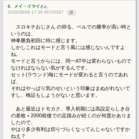
6.
メイ・イマイ
さん
2026/08/06 17:39 #5743587
評
スロキチおじさん の仰る、ベルでの勝率が高い時と
いうのは、
神拳勝負初回に特に感じます。
しかしこれはモードと言う風には感じないんですよ
ね。
モードと言うからには、同一AT中は変わらないもので
なければならない気がするんです。
セット(ラウンド)毎にモードが変わると言うのであれ
ば、
それはやっぱり気のせいという印象はまぬがれないで
すし、検証もしようがないと思います。
あと最近はトモカク、導入初期には高設定らしき台
の差枚＋2000前後での足踏みが続くのが何度かありま
したので、
やはり多少有利は切りづらくなってんじゃないですか
ねえ？