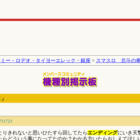
サミー・ロデオ・タイヨーエレック・銀座
>
スマスロ 北斗の
２」
711723
とりきれないと思いひたすら回してたら
エンディング
にいき天
たらどういう事になってたのか？わかる方いたらおしえてほし