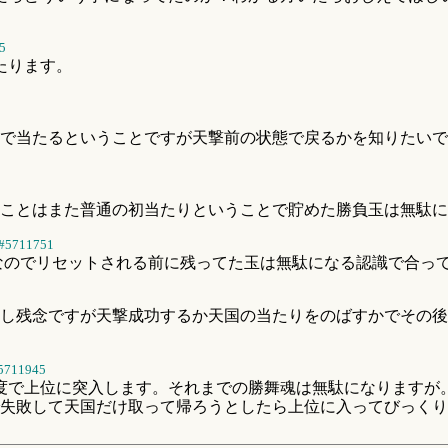
5
たります。
で当たるということですが天撃前の状態で戻るかを知りたいで
うことはまた普通の初当たりということで貯めた勝負玉は無駄
#5711751
疇なのでリセットされる前に残ってた玉は無駄になる認識で合っ
し残念ですが天撃成功するか天国の当たりをのばすかでその後
5711945
程度で上位に突入します。それまでの勝舞魂は無駄になりますが
失敗して天国だけ取って帰ろうとしたら上位に入ってびっくり