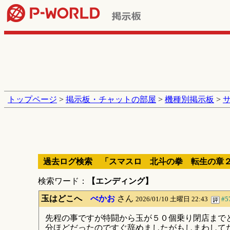
トップページ
>
掲示板・チャットの部屋
>
機種別掲示板
>
過去ログ検索 「スマスロ 北斗の拳 転生の章
検索ワード：
【エンディング】
玉はどこへ
べかお
さん
2026/01/10 土曜日 22:43
#5
先程の事ですが特闘から玉が５０個乗り閉店まで
分ほどだったのですぐ辞めましたがもしまわして