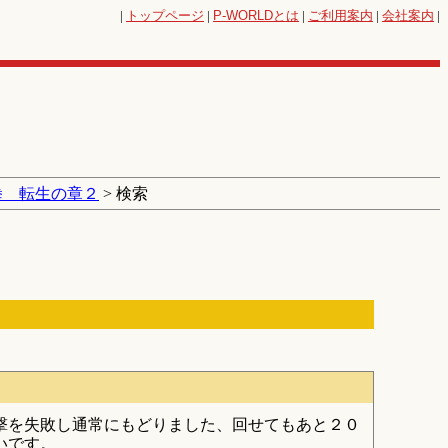
|
トップページ
|
P-WORLD
とは
|
ご利用案内
|
会社案内
|
拳 転生の章２
> 検索
撃を失敗し通常にもどりました、回せてもあと２０
いです。