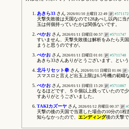
あきら33
さん
2026/01/10 土曜日 22:49
#571172
天撃失敗後は天国なので128あべし以内に当
玉は何個持っていたかは関係ないです。
べかお
さん
2026/01/11 日曜日 00:57
#5711747
すいません、天撃失敗後は解析をみたら天国
まうと思うのですが。
べかお
さん
2026/01/11 日曜日 01:01
#5711748
あきら33さんありがとうございます、とい
北斗リセット拳
さん
2026/01/11 日曜日 01:06
スマスロと言えど出玉上限は6.5号機の範
べかお
さん
2026/01/11 日曜日 15:20
#5711867
なるほどです、５０個以上残っていたので少
すありがとうございました。
TAKIカズーヤ
さん
2026/01/12 月曜日 00:37
#
天撃の後の天国で当選した場合の10分の1
知らなかったので、
エンディング
後の天撃で