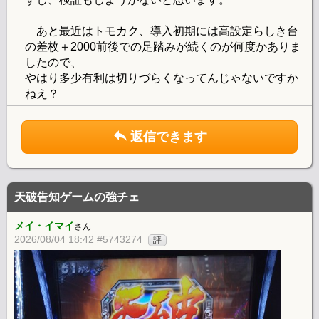
あと最近はトモカク、導入初期には高設定らしき台
の差枚＋2000前後での足踏みが続くのが何度かありま
したので、
やはり多少有利は切りづらくなってんじゃないですか
ねえ？
返信できます
天破告知ゲームの強チェ
メイ・イマイ
さん
2026/08/04 18:42 #5743274
評