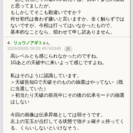
と思ってましたが、
もしかしてそこも勘違いですか？
何せ初代は食わず嫌いと言いますか、全く触らずでは
ないですが、今程は打ってはいなかったもので、
基本的なことなら、煩わせて申し訳ありません。
4.
リュウノアギト
さん
2026/08/05 00:03 #5743348
評
高レベルとも感じられなかったのですね。
1Gあとの天破中に来いよって感じですよね。
私はそのように認識しています。
＞天破告知Gで天破そのものの抽選はやってない（既
に当選していた）
＞初当たり天破の前兆中にその後の伝承モードの抽選
はしない
今回の画像は伝承昇格としては弱そうです。
左上の宝玉が点灯してる状態で強チェ確チェ持ってく
る、くらいしないといけなそう。