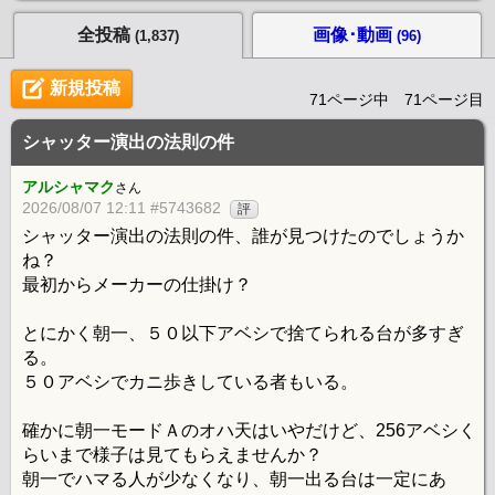
全投稿
画像･動画
(1,837)
(96)
新規投稿
71ページ中 71ページ目
シャッター演出の法則の件
アルシャマク
さん
2026/08/07 12:11 #5743682
評
シャッター演出の法則の件、誰が見つけたのでしょうか
ね？
最初からメーカーの仕掛け？
とにかく朝一、５０以下アベシで捨てられる台が多すぎ
る。
５０アベシでカニ歩きしている者もいる。
確かに朝一モードＡのオハ天はいやだけど、256アベシく
らいまで様子は見てもらえませんか？
朝一でハマる人が少なくなり、朝一出る台は一定にあ