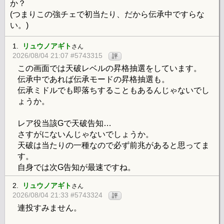
か？
(つまりこの強チェで初当たり、だから伝承中ですらな
い。)
1.
リュウノアギト
さん
2026/08/04 21:07 #5743315
評
この画面では天破レベルの昇格抽選をしています。
伝承中であれば伝承モードの昇格抽選も。
伝承ミドルでも即落ちすることもあるんじゃないでし
ょうか。
レア役当該Gで天破告知…
さすがにないんじゃないでしょうか。
天破は当たりの一種なので必ず前兆があると思ってま
す。
自身では次G告知が最速ですね。
2.
リュウノアギト
さん
2026/08/04 21:33 #5743324
評
連投すみません。