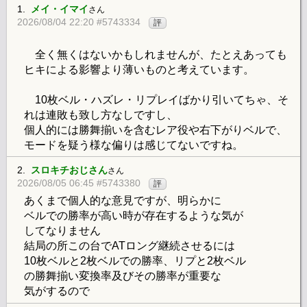
1.
メイ・イマイ
さん
2026/08/04 22:20 #5743334
評
全く無くはないかもしれませんが、たとえあっても
ヒキによる影響より薄いものと考えています。
10枚ベル・ハズレ・リプレイばかり引いてちゃ、そ
れは連敗も致し方なしですし、
個人的には勝舞揃いを含むレア役や右下がりベルで、
モードを疑う様な偏りは感じてないですね。
2.
スロキチおじさん
さん
2026/08/05 06:45 #5743380
評
あくまで個人的な意見ですが、明らかに
ベルでの勝率が高い時が存在するような気が
してなりません
結局の所この台でATロング継続させるには
10枚ベルと2枚ベルでの勝率、リプと2枚ベル
の勝舞揃い変換率及びその勝率が重要な
気がするので