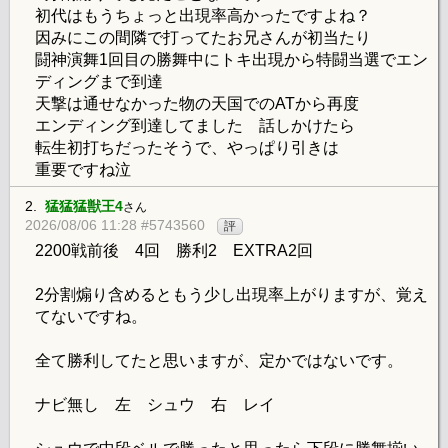
初代はもうちょっと出現率高かったですよね？
因みにこの間隣で打ってたお兄さんが初当たり
闘神演舞1回目の勝舞中にトキ出現から特闘当選でエン
ディングまで到達
天撃は通せなかった物の天国でのATから再度
エンディング到達してました 話しかけたら
転生初打ちだったそうで、やっぱり引きは
重要ですね泣
2.
猛猛猛獣王4
さん
2026/08/06 11:28 #5743560
評
2200戦前後 4回 勝利2 EXTRA2回
2分割煽り含めるともう少し出現率上がりますが、覚え
てないですね。
全て勝利してたと思いますが、定かではないです。
ナビ無し 左 シュウ 右 レイ