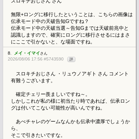
スロキチおじさん さん
無限+ロングに移行したということは、こちらの画像は
伝承モード中の天破告知Gですね？
伝承モード中の天破当選～告知Gまでは天破前兆中と
認識しますので、確実にロングに移行させるにはまさ
にここで引かないと、な場面ですね。
8.
メイ・イマイ
さん
2026/08/06 17:56 #5743590
評
スロキチおじさん ・リュウノアギト さん コメント
有難うございます。
確定チェリー羨ましいですね～。
しかしこれが私の様に初当たり時であれば、伝承ロン
グは付いてこない可能性が高いんですね。
あべチャレのゲームなんかも伝承中濃厚でしょうか
ら、
そこで引きたいですな。