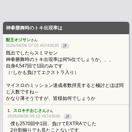
神拳勝舞時のトキ出現率は
獣王オジサン
さん
2026/08/06 07:01 #5743535
評
既出でしたらスミマセン
神拳勝舞時のトキ出現率は何%位でしょうか、、、
自身4,547回で1回のみです
（↑しかも負けてエクストラ入り）
マイスロのミッション達成者数拝見すると極討とほぼ同
じ人数ですね～
かなり薄そうですが、皆様如何でしょうか
1.
スロキチおじさん
さん
2026/08/06 09:15 #5743545
評
僕も2570回中1回、負けてEXTRAでした
2分割煽りでも見たことないです