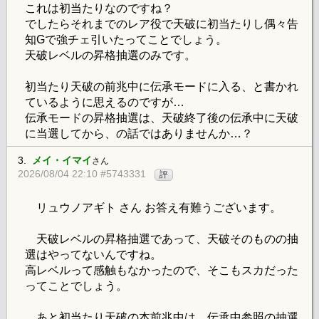
これは初当たりなのですね？
でしたらそれまでのレア役で天破に初当たりし偶々告
知Gで強チェ引いたってことでしょう。
天破レベルの昇格抽選のみです。
初当たり天破の前兆中に伝承モードに入る、と書かれ
ているように思えるのですが…
伝承モードの昇格抽選は、天破終了後の伝承中に天破
に当選してから、の話ではありませんか…？
3.
メイ・イマイ
さん
2026/08/04 22:10 #5743331
評
リュウノアギト さん お答え有難うございます。
天破レベルの昇格抽選であって、天破そのものの抽
選はやってないんですね。
高レベルって感触もなかったので、そこもスカだった
ってことでしょう。
あと初当たり天破の本前兆中は、伝承中参照の抽選