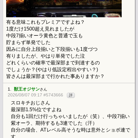
有る意味これもプレミアですよね？
1度だけ1500超え見れましたが
中段7揃いオーラ黄色と普通で玉も
貯まらず単発でした
因みに自分上段揃いと下段揃いも1度づつ
有りましたが、やはり単発でした泣
どれくらいの確率で最深部まで到達するの
でしょうか？(やはり低設定程出やすい？)
皆さんは最深部まで行かれた事ありますか？
1.
獣王オジサン
さん
2026/08/07 09:17 #5743666
評
スロキチおじさん
最深部1.5%位ですよね
自分も1回だけ行っちゃいましたが（笑）、中段7揃い
紫オーラ、期待するも3連でした（汗）
自分の場合、ATレベル高そうな時は意外とショボ連で
す