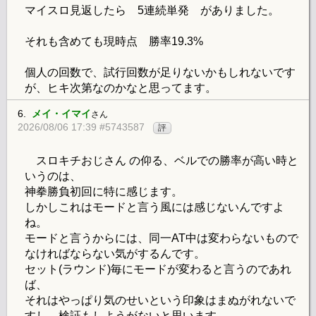
マイスロ見返したら 5連続単発 がありました。
それも含めても現時点 勝率19.3%
個人の回数で、試行回数が足りないかもしれないです
が、ヒキ次第なのかなと思ってます。
6.
メイ・イマイ
さん
2026/08/06 17:39 #5743587
評
スロキチおじさん の仰る、ベルでの勝率が高い時と
いうのは、
神拳勝負初回に特に感じます。
しかしこれはモードと言う風には感じないんですよ
ね。
モードと言うからには、同一AT中は変わらないもので
なければならない気がするんです。
セット(ラウンド)毎にモードが変わると言うのであれ
ば、
それはやっぱり気のせいという印象はまぬがれないで
すし、検証もしようがないと思います。