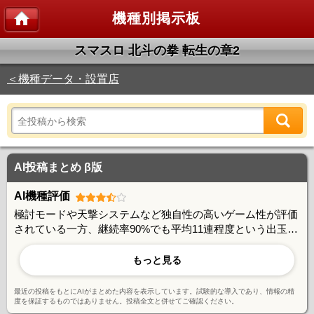
機種別掲示板
スマスロ 北斗の拳 転生の章2
＜機種データ・設置店
AI投稿まとめ β版
AI機種評価
極討モードや天撃システムなど独自性の高いゲーム性が評価
されている一方、継続率90%でも平均11連程度という出玉性
能には期待値とのギャップを感じる声もある。朝一判別やあ
べし短縮など攻略要素は豊富で、やり込み派には好評。ユー
もっと見る
ザー間で活発な情報交換が行われており、コミュニティ形成
に成功している機種と言える。
最近の投稿をもとにAIがまとめた内容を表示しています。試験的な導入であり、情報の精
度を保証するものではありません。投稿全文と併せてご確認ください。