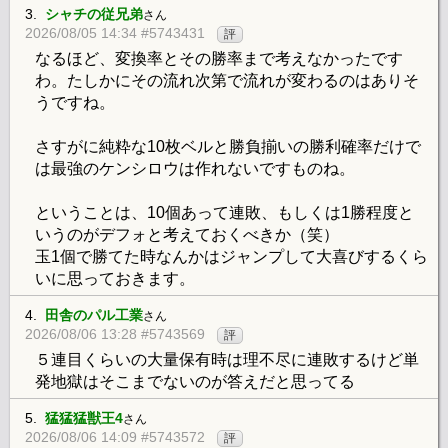
3.
シャチの従兄弟
さん
2026/08/05 14:34 #5743431
評
なるほど、変換率とその勝率まで考えなかったです
わ。たしかにその流れ次第で流れが変わるのはありそ
うですね。
さすがに純粋な10枚ベルと勝負揃いの勝利確率だけで
は最強のケンシロウは作れないですものね。
ということは、10個あって連敗、もしくは1勝程度と
いうのがデフォと考えておくべきか（笑）
玉1個で勝てた時なんかはジャンプして大喜びするくら
いに思っておきます。
4.
田舎のパル工業
さん
2026/08/06 13:28 #5743569
評
５連目くらいの大量保有時は理不尽に連敗するけど単
発地獄はそこまでないのが答えだと思ってる
5.
猛猛猛獣王4
さん
2026/08/06 14:09 #5743572
評