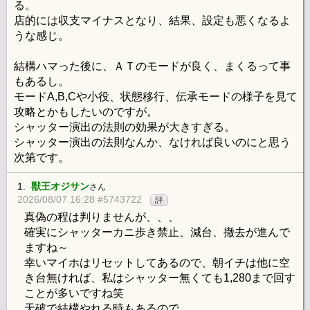
る。
店的には収支マイナスとなり、結果、設定も悪くなるよ
うな感じ。
結構ハマった後に、ＡＴのモードが良く、まくるって事
もあるし。
モードA,B,Cや小役、状態移行、伝承モードの様子を見て
攻略とかもしたいのですが。
シャッター演出の法則の効果が大きすぎる。
シャッター演出の法則なんか、なければ良いのにと思う
次第です。
1.
獣王オジサン
さん
2026/08/07 16:28 #5743722
評
真偽の程は判りませんが、、、
確実にシャッターカニ歩き禁止、減台、撤去が進んで
ますね～
幸いマイホはリセットしてあるので、朝イチは他に空
き台無ければ、私はシャッター無くても1,280まで回す
ことが多いですね笑
天破で結構やれる時もあるので