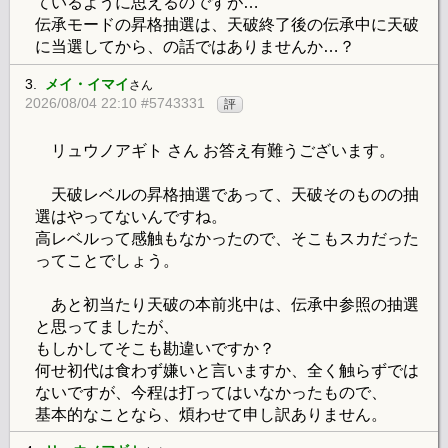
ているように思えるのですが…
伝承モードの昇格抽選は、天破終了後の伝承中に天破
に当選してから、の話ではありませんか…？
3.
メイ・イマイ
さん
2026/08/04 22:10 #5743331
評
リュウノアギト さん お答え有難うございます。
天破レベルの昇格抽選であって、天破そのものの抽
選はやってないんですね。
高レベルって感触もなかったので、そこもスカだった
ってことでしょう。
あと初当たり天破の本前兆中は、伝承中参照の抽選
と思ってましたが、
もしかしてそこも勘違いですか？
何せ初代は食わず嫌いと言いますか、全く触らずでは
ないですが、今程は打ってはいなかったもので、
基本的なことなら、煩わせて申し訳ありません。