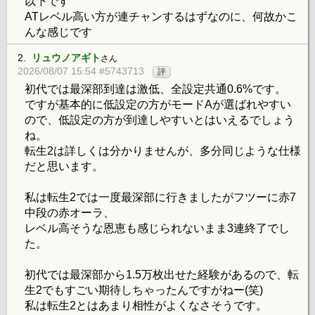
以下です
ATレベル高い方が連チャンするはずなのに、何故かこ
んな感じです
2.
リュウノアギト
さん
2026/08/07 15:54 #5743713
評
初代では最深部到達は激低、全設定共通0.6%です。
ですが基本的に低設定の方がモードAが選ばれやすい
ので、低設定の方が到達しやすいとはいえるでしょう
ね。
転生2は詳しくは分かりませんが、多分同じような仕様
だと思います。
私は転生2では一度最深部に行きましたがフツーに赤7
中段の赤オーラ、
レベル高そうな恩恵も感じられないまま3連終了でし
た。
初代では最深部から1.5万枚出せた経験があるので、転
生2でもすごい期待しちゃったんですがねー(笑)
私は転生2とはあまり相性がよくなさそうです。