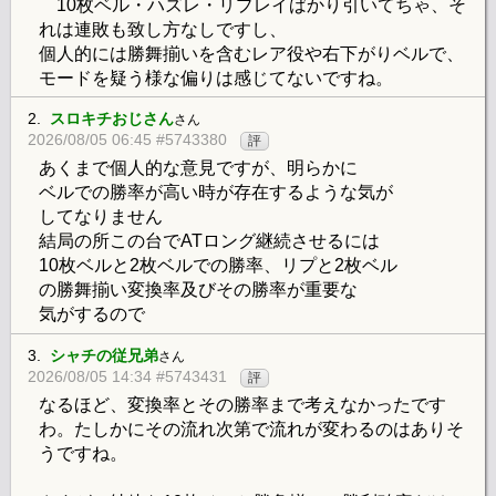
10枚ベル・ハズレ・リプレイばかり引いてちゃ、そ
れは連敗も致し方なしですし、
個人的には勝舞揃いを含むレア役や右下がりベルで、
モードを疑う様な偏りは感じてないですね。
2.
スロキチおじさん
さん
2026/08/05 06:45 #5743380
評
あくまで個人的な意見ですが、明らかに
ベルでの勝率が高い時が存在するような気が
してなりません
結局の所この台でATロング継続させるには
10枚ベルと2枚ベルでの勝率、リプと2枚ベル
の勝舞揃い変換率及びその勝率が重要な
気がするので
3.
シャチの従兄弟
さん
2026/08/05 14:34 #5743431
評
なるほど、変換率とその勝率まで考えなかったです
わ。たしかにその流れ次第で流れが変わるのはありそ
うですね。