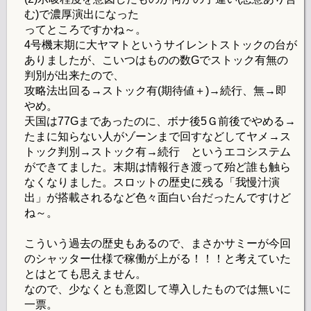
む)で濃厚演出になった
ってところですかね～。
4号機末期に大ヤマトというサイレントストックの台が
ありましたが、こいつはものの数Gでストック有無の
判別が出来たので、
攻略法出回る→ストック有(期待値＋)→続行、無→即
やめ。
天国は77Gまであったのに、ボナ後5Ｇ前後でやめる→
たまに知らない人がゾーンまで回すなどしてヤメ→ス
トック判別→ストック有→続行 というエコシステム
ができてました。末期は情報行き渡って殆ど誰も触ら
なくなりました。スロットの歴史に残る「我慢汁演
出」が搭載されるなど色々面白い台だったんですけど
ね～。
こういう過去の歴史もあるので、まさかサミーが今回
のシャッター仕様で稼働が上がる！！！と考えていた
とはとても思えません。
なので、少なくとも意図して導入したものでは無いに
一票。