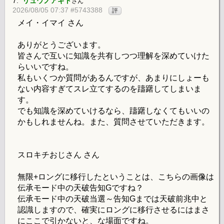
7.
リュウノアギト
さん
2026/08/05 07:37 #5743388
評
メイ・イマイ さん
ありがとうございます。
皆さんで互いに知識を共有しつつ理解を深めていけた
らいいですね。
私もいくつか質問があるんですが、あまりにしょーも
ない内容すぎてスレ立てするのを躊躇してしまいま
す。
でも知識を深めていけるなら、躊躇しなくてもいいの
かもしれませんね。また、質問させていただきます。
スロキチおじさん さん
無限+ロングに移行したということは、こちらの画像は
伝承モード中の天破告知Gですね？
伝承モード中の天破当選～告知Gまでは天破前兆中と
認識しますので、確実にロングに移行させるにはまさ
にここで引かないと、な場面ですね。