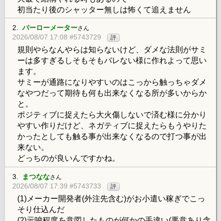
初当たり後のシャッター無しは怖くて追えません
2.
バーローメーター
さん
2026/08/07 17:08 #5743729
評
規則やらなんやらは知らないけど、ダメな法則がサミ
ーは多すぎるしそもそもバレない様に作れよって思い
ます。
サミーが通路になりやすいのはこっから触っちゃダメ
なやつだって期待も何も出来なくなる所が多いからか
と。
ポジティブに捉えたら大火傷しないで済む様に分かり
やすい作りだけど、ネガティブに捉えたらもうやりた
かったとしても触る事が出来なくなるので打つ事が出
来ない。
どっちのが良いんですかね。
3.
まつなな
さん
2026/08/07 17:39 #5743733
評
(1)メーカー開発者(外注先含む)がお小遣い稼ぎでこっ
そり仕込んだ
(2)示唆程度を意図したものが何かの手違い(悪意あり含