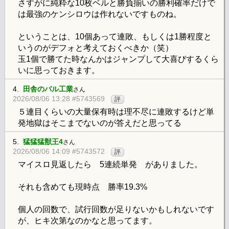
さすがに純粋な10枚ベルと勝負揃いの勝利確率だけで
は最強のケンシロウは作れないですものね。
ということは、10個あって連敗、もしくは1勝程度と
いうのがデフォと考えておくべきか（笑）
玉1個で勝てた時なんかはジャンプして大喜びするくら
いに思っておきます。
4.
田舎のパル工業
さん
2026/08/06 13:28 #5743569
評
５連目くらいの大量保有時は理不尽に連敗するけど単
発地獄はそこまでないのが答えだと思ってる
5.
猛猛猛獣王4
さん
2026/08/06 14:09 #5743572
評
マイスロ見返したら 5連続単発 がありました。
それも含めても現時点 勝率19.3%
個人の回数で、試行回数が足りないかもしれないです
が、ヒキ次第なのかなと思ってます。