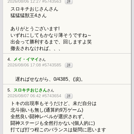
2026/08/06 12:27 #5743563
評
スロキチおじさんさん
猛猛猛獣王4さん
ありがとうございます!
いずれにしてもかなり薄そうですね～
出会って勝利するまで、回しますよ笑
撤去されなければ、、、
4.
メイ・イマイ
さん
2026/08/06 17:08 #5743585
評
遅ればせながら、0/4385、(涙)。
5.
スロキチおじさん
さん
2026/08/07 06:42 #5743654
評
トキの出現率もそうだけど、未だ自分は
北斗揃いも無し(通算約9万ゲーム)
全然良い闘神レベルが選択されず、
闘神ステージも全然行かない(個人的に)
打てば打つ程このバランスは疑問に思います