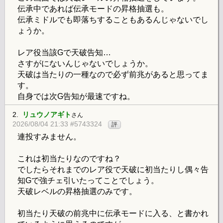
伝承中であれば伝承モードの昇格抽選も。
伝承ミドルでも即落ちすることもあるんじゃないでし
ょうか。
レア役当該Gで天破告知…
さすがにないんじゃないでしょうか。
天破は当たりの一種なので必ず前兆があると思ってま
す。
自身では次G告知が最速ですね。
2.
リュウノアギト
さん
2026/08/04 21:33 #5743324
評
連投すみません。
これは初当たりなのですね？
でしたらそれまでのレア役で天破に初当たりし偶々告
知Gで強チェ引いたってことでしょう。
天破レベルの昇格抽選のみです。
初当たり天破の前兆中に伝承モードに入る、と書かれ