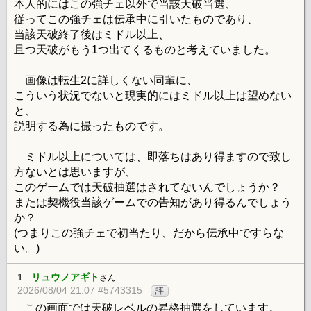
本人的にはこの強チェ以外で当該天破当選、
従ってこの強チェは伝承中に引いたものであり、
当該天破終了後はミドル以上、
且つ天破がもう1つ出てくるものと考えていました。
画像は転生2に詳しくない同輩に、
こういう状況でないと現実的にはミドル以上は望めない
と、
説明する為に撮ったものです。
ミドル以上については、即落ちはあり得ますので致し
方ないとは思いますが、
このゲームでは天破抽選はされてないんでしょうか？
または契機役当該ゲームでの告知があり得るんでしょう
か？
(つまりこの強チェで初当たり、だから伝承中ですらな
い。)
1.
リュウノアギト
さん
2026/08/04 21:07 #5743315
評
この画面では天破レベルの昇格抽選をしています。