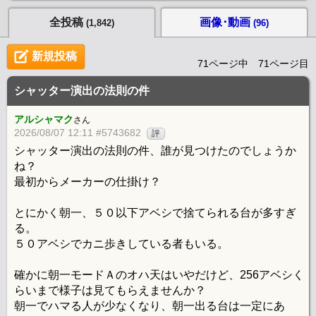
全投稿
画像･動画
(1,842)
(96)
新規投稿
71ページ中 71ページ目
シャッター演出の法則の件
アルシャマク
さん
2026/08/07 12:11 #5743682
評
シャッター演出の法則の件、誰が見つけたのでしょうか
ね？
最初からメーカーの仕掛け？
とにかく朝一、５０以下アベシで捨てられる台が多すぎ
る。
５０アベシでカニ歩きしている者もいる。
確かに朝一モードＡのオハ天はいやだけど、256アベシく
らいまで様子は見てもらえませんか？
朝一でハマる人が少なくなり、朝一出る台は一定にあ