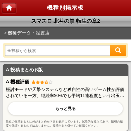
機種別掲示板
スマスロ 北斗の拳 転生の章2
＜機種データ・設置店
AI投稿まとめ β版
AI機種評価
極討モードや天撃システムなど独自性の高いゲーム性が評価
されている一方、継続率90%でも平均11連程度という出玉性
能には期待値とのギャップを感じる声もある。朝一判別やあ
べし短縮など攻略要素は豊富で、やり込み派には好評。ユー
もっと見る
ザー間で活発な情報交換が行われており、コミュニティ形成
に成功している機種と言える。
最近の投稿をもとにAIがまとめた内容を表示しています。試験的な導入であり、情報の精
度を保証するものではありません。投稿全文と併せてご確認ください。