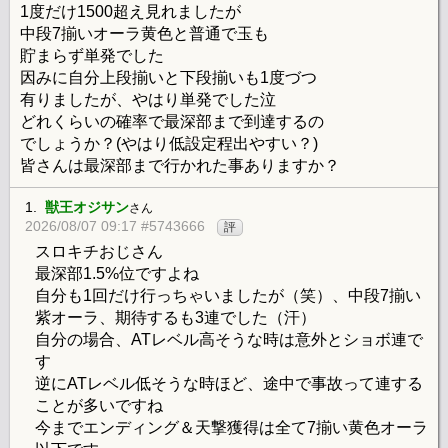
1度だけ1500超え見れましたが
中段7揃いオーラ黄色と普通で玉も
貯まらず単発でした
因みに自分上段揃いと下段揃いも1度づつ
有りましたが、やはり単発でした泣
どれくらいの確率で最深部まで到達するの
でしょうか？(やはり低設定程出やすい？)
皆さんは最深部まで行かれた事ありますか？
1.
獣王オジサン
さん
2026/08/07 09:17 #5743666
評
スロキチおじさん
最深部1.5%位ですよね
自分も1回だけ行っちゃいましたが（笑）、中段7揃い
紫オーラ、期待するも3連でした（汗）
自分の場合、ATレベル高そうな時は意外とショボ連で
す
逆にATレベル低そうな時ほど、途中で事故って連する
ことが多いですね
今までエンディング＆天撃獲得は全て7揃い黄色オーラ