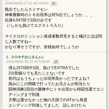
2026/08/06 07:01 #5743535
評
既出でしたらスミマセン
神拳勝舞時のトキ出現率は何%位でしょうか、、、
自身4,547回で1回のみです
（↑しかも負けてエクストラ入り）
マイスロのミッション達成者数拝見すると極討とほぼ同
じ人数ですね～
かなり薄そうですが、皆様如何でしょうか
1.
スロキチおじさん
さん
2026/08/06 09:15 #5743545
評
僕も2570回中1回、負けてEXTRAでした
2分割煽りでも見たことないです
初代はもうちょっと出現率高かったですよね？
因みにこの間隣で打ってたお兄さんが初当たり
闘神演舞1回目の勝舞中にトキ出現から特闘当選でエン
ディングまで到達
天撃は通せなかった物の天国でのATから再度
エンディング到達してました 話しかけたら