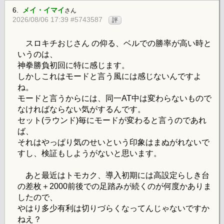
6.
メイ・イマイ
さん
2026/08/06 17:39 #5743587
評
スロキチおじさん の仰る、ベルでの勝率が高い時と
いうのは、
神拳勝負初回に特に感じます。
しかしこれはモードと言う風には感じないんですよ
ね。
モードと言うからには、同一AT中は変わらないもので
なければならない気がするんです。
セット(ラウンド)毎にモードが変わると言うのであれ
ば、
それはやっぱり気のせいという印象はまぬがれないで
すし、検証もしようがないと思います。
あと最近はトモカク、導入初期には高設定らしき台
の差枚＋2000前後での足踏みが続くのが何度かありま
したので、
やはり多少有利は切りづらくなってんじゃないですか
ねえ？