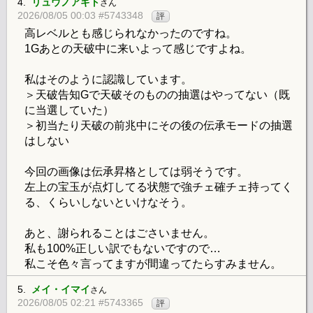
4.
リュウノアギト
さん
2026/08/05 00:03 #5743348
評
高レベルとも感じられなかったのですね。
1Gあとの天破中に来いよって感じですよね。
私はそのように認識しています。
＞天破告知Gで天破そのものの抽選はやってない（既
に当選していた）
＞初当たり天破の前兆中にその後の伝承モードの抽選
はしない
今回の画像は伝承昇格としては弱そうです。
左上の宝玉が点灯してる状態で強チェ確チェ持ってく
る、くらいしないといけなそう。
あと、謝られることはごさいません。
私も100%正しい訳でもないですので…
私こそ色々言ってますが間違ってたらすみません。
5.
メイ・イマイ
さん
2026/08/05 02:21 #5743365
評