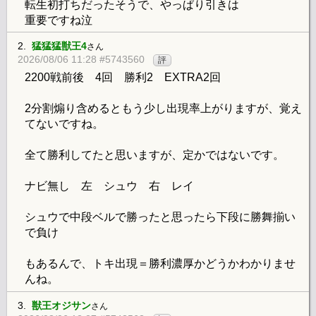
転生初打ちだったそうで、やっぱり引きは
重要ですね泣
2.
猛猛猛獣王4
さん
2026/08/06 11:28 #5743560
評
2200戦前後 4回 勝利2 EXTRA2回
2分割煽り含めるともう少し出現率上がりますが、覚え
てないですね。
全て勝利してたと思いますが、定かではないです。
ナビ無し 左 シュウ 右 レイ
シュウで中段ベルで勝ったと思ったら下段に勝舞揃い
で負け
もあるんで、トキ出現＝勝利濃厚かどうかわかりませ
んね。
3.
獣王オジサン
さん