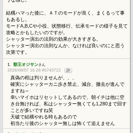
結構ハマった後に、ＡＴのモードが良く、まくるって事
もあるし。
モードA,B,Cや小役、状態移行、伝承モードの様子を見て
攻略とかもしたいのですが。
シャッター演出の法則の効果が大きすぎる。
シャッター演出の法則なんか、なければ良いのにと思う
次第です。
1.
獣王オジサン
さん
2026/08/07 16:28 #5743722
評
真偽の程は判りませんが、、、
確実にシャッターカニ歩き禁止、減台、撤去が進んで
ますね～
幸いマイホはリセットしてあるので、朝イチは他に空
き台無ければ、私はシャッター無くても1,280まで回す
ことが多いですね笑
天破で結構やれる時もあるので
初当たり後のシャッター無しは怖くて追えません