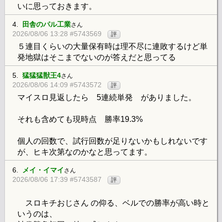
いに思っておきます。
4.
田舎のパル工業
さん
2026/08/06 13:28 #5743569
評
５連目くらいの大量保有時は理不尽に連敗するけど単
発地獄はそこまでないのが答えだと思ってる
5.
猛猛猛獣王4
さん
2026/08/06 14:09 #5743572
評
マイスロ見返したら 5連続単発 がありました。
それも含めても現時点 勝率19.3%
個人の回数で、試行回数が足りないかもしれないです
が、ヒキ次第なのかなと思ってます。
6.
メイ・イマイ
さん
2026/08/06 17:39 #5743587
評
スロキチおじさん の仰る、ベルでの勝率が高い時と
いうのは、