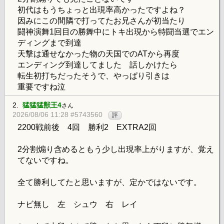
初代はもうちょっと出現率高かったですよね？
因みにこの間隣で打ってたお兄さんが初当たり
闘神演舞1回目の勝舞中にトキ出現から特闘当選でエン
ディングまで到達
天撃は通せなかった物の天国でのATから再度
エンディング到達してました 話しかけたら
転生初打ちだったそうで、やっぱり引きは
重要ですね泣
2.
猛猛猛獣王4
さん
2026/08/06 11:28 #5743560
評
2200戦前後 4回 勝利2 EXTRA2回
2分割煽り含めるともう少し出現率上がりますが、覚え
てないですね。
全て勝利してたと思いますが、定かではないです。
ナビ無し 左 シュウ 右 レイ