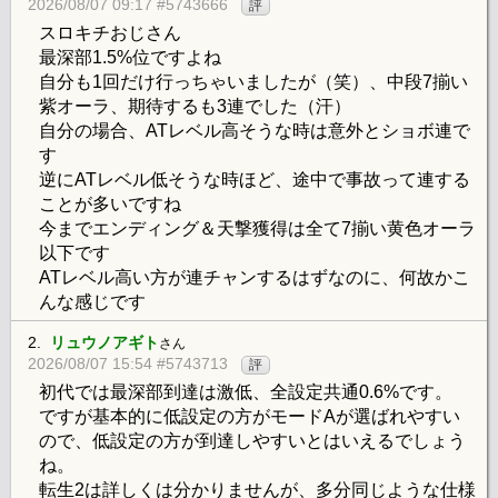
2026/08/07 09:17 #5743666
評
スロキチおじさん
最深部1.5%位ですよね
自分も1回だけ行っちゃいましたが（笑）、中段7揃い
紫オーラ、期待するも3連でした（汗）
自分の場合、ATレベル高そうな時は意外とショボ連で
す
逆にATレベル低そうな時ほど、途中で事故って連する
ことが多いですね
今までエンディング＆天撃獲得は全て7揃い黄色オーラ
以下です
ATレベル高い方が連チャンするはずなのに、何故かこ
んな感じです
2.
リュウノアギト
さん
2026/08/07 15:54 #5743713
評
初代では最深部到達は激低、全設定共通0.6%です。
ですが基本的に低設定の方がモードAが選ばれやすい
ので、低設定の方が到達しやすいとはいえるでしょう
ね。
転生2は詳しくは分かりませんが、多分同じような仕様