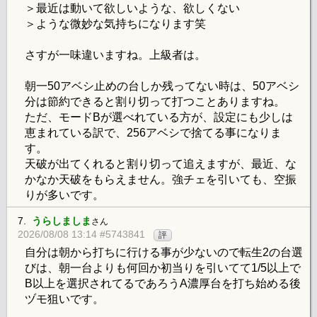
＞最近は動いて欲しいような、欲しくない
＞ような微妙な気持ちになります笑
さすが一味違いますね。上級者は。
朝一50アベシ止めの台しか残ってない時は、50アベシ
分は節約できると割り切って打つことありますね。
ただ、モードBが選べれている方が、設定にも少しは
恵まれている訳で、256アベシで捨てる事になりま
す。
天破が出てくれると割り切って追えますが、最近、な
かなか天破をもらえません。強チェを引いても、空振
りが多いです。
7.
うらしましま
さん
2026/08/08 13:14 #5743841
評
自分は朝から打ちに行ける事が少ないので転生2の台選
びは、朝一台よりも何回か初当りを引いてて1/5以上で
B以上を選択されてるであろうA濃厚台を打ち始める後
ヅモ狙いです。