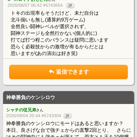
2026/08/07 06:42 #5743654
評
トキの出現率もそうだけど、未だ自分は
北斗揃いも無し(通算約9万ゲーム)
全然良い闘神レベルが選択されず、
闘神ステージも全然行かない(個人的に)
打てば打つ程このバランスは疑問に思います
恐らく必殺技からの激増が有るからだとは
思いますが(あの演出は好き笑)
返信できます
神拳勝負のケンシロウ
シャチの従兄弟
さん
2026/08/04 20:44 #5743304
評
神拳勝負のケンシロウにモードはあると思いますか？
本日、良さげな台で強チェからの直撃2回とり、 さらに
はその闘神中にも強チェが落ちて、両方とも玉を10個獲