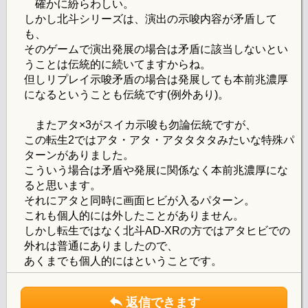
確かに紛らわしい。
しかし北斗シリーズは、演出の示唆内容が矛盾して
も、
そのゲームで演出発展の場合は矛盾に該当しないとい
うことは伝統的に続いてますからね。
但しリプレイ示唆矛盾の場合は発展しても本前兆濃厚
になるということも伝統です(例外あり)。
またアタ×3がスイカ示唆も勿論伝統ですが、
この転生2ではアタ・アタ・アタタタタみたいな特殊パ
ターンがありました。
こういう場合は矛盾や発展に関係なく本前兆濃厚にな
ると思います。
それにアタと同時に画面ヒビが入るパターン。
これも個人的には外したことがありません。
しかし転生ではなく北斗AD-XRの方ではアタヒビでの
外れは普通にありましたので、
あくまでも個人的にはということです。
返信できます