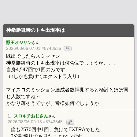
神拳勝舞時のトキ出現率は
獣王オジサン
さん
2026/08/06 07:01 #5743535
評
既出でしたらスミマセン
神拳勝舞時のトキ出現率は何%位でしょうか、、、
自身4,547回で1回のみです
（↑しかも負けてエクストラ入り）
マイスロのミッション達成者数拝見すると極討とほぼ同
じ人数ですね～
かなり薄そうですが、皆様如何でしょうか
1.
スロキチおじさん
さん
2026/08/06 09:15 #5743545
評
僕も2570回中1回、負けてEXTRAでした
2分割煽りでも見たことないです