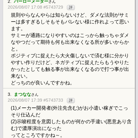
2.
バーローメーター
さん
2026/08/07 17:08 #5743729
評
規則やらなんやらは知らないけど、ダメな法則がサミ
ーは多すぎるしそもそもバレない様に作れよって思い
ます。
サミーが通路になりやすいのはこっから触っちゃダメ
なやつだって期待も何も出来なくなる所が多いからか
と。
ポジティブに捉えたら大火傷しないで済む様に分かり
やすい作りだけど、ネガティブに捉えたらもうやりた
かったとしても触る事が出来なくなるので打つ事が出
来ない。
どっちのが良いんですかね。
3.
まつなな
さん
2026/08/07 17:39 #5743733
評
(1)メーカー開発者(外注先含む)がお小遣い稼ぎでこっ
そり仕込んだ
(2)示唆程度を意図したものが何かの手違い(悪意あり含
む)で濃厚演出になった
ってところですかね～。