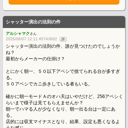
シャッター演出の法則の件
アルシャマク
さん
2026/08/07 12:11 #5743682
評
シャッター演出の法則の件、誰が見つけたのでしょうか
ね？
最初からメーカーの仕掛け？
とにかく朝一、５０以下アベシで捨てられる台が多すぎ
る。
５０アベシでカニ歩きしている者もいる。
確かに朝一モードＡのオハ天はいやだけど、256アベシく
らいまで様子は見てもらえませんか？
朝一でハマる人が少なくなり、朝一出る台は一定にあ
る。
店的には収支マイナスとなり、結果、設定も悪くなるよ
うな感じ。