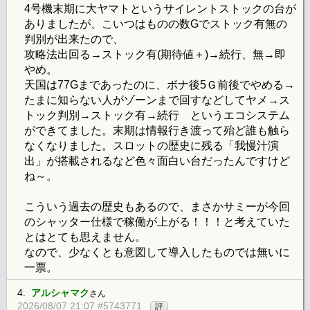
4号機末期に大ヤマトというサイレントストックの台が
ありましたが、こいつはものの数Gでストック有無の
判別が出来たので、
攻略法出回る→ストック有(期待値＋)→続行、無→即
やめ。
天国は77Gまであったのに、ボナ後5Ｇ前後でやめる→
たまに知らない人がゾーンまで回すなどしてヤメ→ス
トック判別→ストック有→続行 というエコシステム
ができてました。末期は情報行き渡って殆ど誰も触ら
なくなりました。スロットの歴史に残る「我慢汁演
出」が搭載されるなど色々面白い台だったんですけど
ね～。
こういう過去の歴史もあるので、まさかサミーが今回
のシャッター仕様で稼働が上がる！！！と考えていた
とはとても思えません。
なので、少なくとも意図して導入したものでは無いに
一票。
4.
アルシャマク
さん
2026/08/07 21:07 #5743771
評