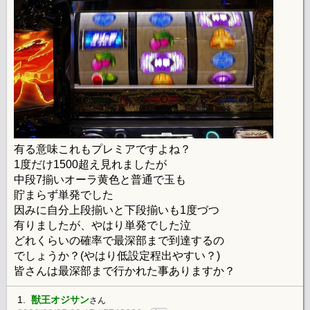
有る意味これもプレミアですよね？
1度だけ1500超え見れましたが
中段7揃いオーラ黄色と普通で玉も
貯まらず単発でした
因みに自分上段揃いと下段揃いも1度づつ
有りましたが、やはり単発でした泣
どれくらいの確率で最深部まで到達するの
でしょうか？(やはり低設定程出やすい？)
皆さんは最深部まで行かれた事ありますか？
1.
獣王オジサン
さん