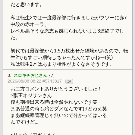
だと思います。
私は転生2では一度最深部に行きましたがフツーに赤7
中段の赤オーラ、
レベル高そうな恩恵も感じられないまま3連終了でし
た。
初代では最深部から1.5万枚出せた経験があるので、転
生2でもすごい期待しちゃったんですがねー(笑)
私は転生2とはあまり相性がよくなさそうです。
3.
スロキチおじさん
さん
2026/08/08 08:22 #5743817
評
お二方コメントありがとうございました！
>獣王オジサンさん
僕も期待出来る時は全然やれないです笑
まあ普通の時も殆どダメなんですけどねえ笑
まあ継続率管理じゃ無いので分かってはいる
んですけど...