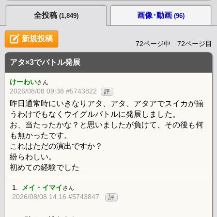
全投稿
画像･動画
(1,849)
(96)
新規投稿
72ページ中 72ページ目
アタ×3でバトル発展
けーわい
さん
2026/08/08 09:38 #5743822
評
昨日通常時にいきなりアタ、アタ、アタアでスイカが揃
うわけでもなくウイグルバトルに発展しました。
お、当たったかな？と思いましたが負けて、その後も何
も無かったです。
これはただの演出ですか？
紛らわしい。
初めての経験でした
1.
メイ・イマイ
さん
2026/08/08 14:16 #5743847
評