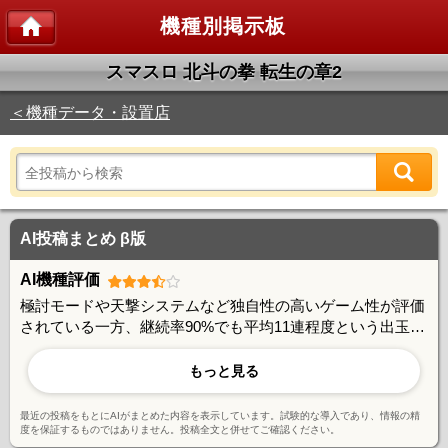
機種別掲示板
スマスロ 北斗の拳 転生の章2
＜機種データ・設置店
AI投稿まとめ β版
AI機種評価
極討モードや天撃システムなど独自性の高いゲーム性が評価
されている一方、継続率90%でも平均11連程度という出玉性
能には期待値とのギャップを感じる声もある。朝一判別やあ
べし短縮など攻略要素は豊富で、やり込み派には好評。ユー
もっと見る
ザー間で活発な情報交換が行われており、コミュニティ形成
に成功している機種と言える。
最近の投稿をもとにAIがまとめた内容を表示しています。試験的な導入であり、情報の精
度を保証するものではありません。投稿全文と併せてご確認ください。