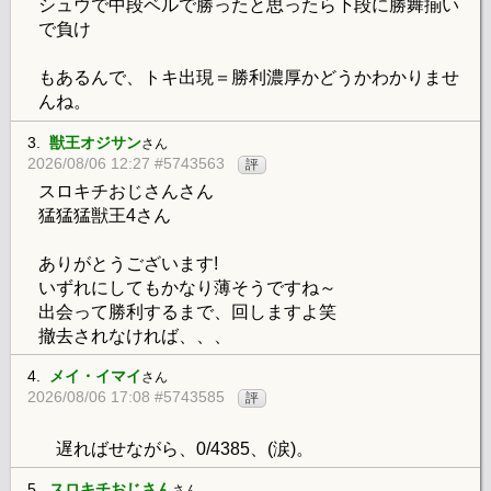
シュウで中段ベルで勝ったと思ったら下段に勝舞揃い
で負け
もあるんで、トキ出現＝勝利濃厚かどうかわかりませ
んね。
3.
獣王オジサン
さん
2026/08/06 12:27 #5743563
評
スロキチおじさんさん
猛猛猛獣王4さん
ありがとうございます!
いずれにしてもかなり薄そうですね～
出会って勝利するまで、回しますよ笑
撤去されなければ、、、
4.
メイ・イマイ
さん
2026/08/06 17:08 #5743585
評
遅ればせながら、0/4385、(涙)。
5.
スロキチおじさん
さん