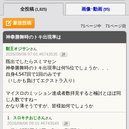
全投稿
画像･動画
(1,825)
(95)
新規投稿
71ページ中 71ページ目
神拳勝舞時のトキ出現率は
獣王オジサン
さん
2026/08/06 07:01 #5743535
評
既出でしたらスミマセン
神拳勝舞時のトキ出現率は何%位でしょうか、、、
自身4,547回で1回のみです
（↑しかも負けてエクストラ入り）
マイスロのミッション達成者数拝見すると極討とほぼ同
じ人数ですね～
かなり薄そうですが、皆様如何でしょうか
1.
スロキチおじさん
さん
2026/08/06 09:15 #5743545
評