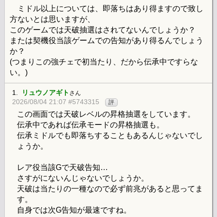
ミドル以上については、即落ちはあり得ますので致し
方ないとは思いますが、
このゲームでは天破抽選はされてないんでしょうか？
または契機役当該ゲームでの告知があり得るんでしょう
か？
(つまりこの強チェで初当たり、だから伝承中ですらな
い。)
1.
リュウノアギト
さん
2026/08/04 21:07 #5743315
評
この画面では天破レベルの昇格抽選をしています。
伝承中であれば伝承モードの昇格抽選も。
伝承ミドルでも即落ちすることもあるんじゃないでし
ょうか。
レア役当該Gで天破告知…
さすがにないんじゃないでしょうか。
天破は当たりの一種なので必ず前兆があると思ってま
す。
自身では次G告知が最速ですね。