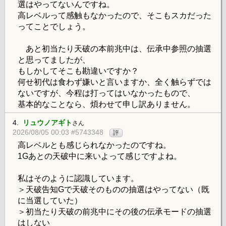
選はやってないんですね。
高レベルって感触もなかったので、そこもスカだった
ってことでしょう。
あと初当たり天破の本前兆中は、伝承中参照の抽選
と思ってましたが、
もしかしてそこも勘違いですか？
何せ初代は食わず嫌いと言いますか、全く触らずでは
ないですが、今程は打ってはいなかったもので、
基本的なことなら、煩わせて申し訳ありません。
4.
リュウノアギト
さん
2026/08/05 00:03 #5743348
評
高レベルとも感じられなかったのですね。
1Gあとの天破中に来いよって感じですよね。
私はそのように認識しています。
＞天破告知Gで天破そのものの抽選はやってない（既
に当選していた）
＞初当たり天破の前兆中にその後の伝承モードの抽選
はしない