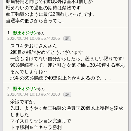
結局特闘と同じで初戦以外は基本1個しか
増えないので過度の期待は禁物です
拳王強襲のように最低2個欲しかったです、
当選率の低さから言っても...
1.
獣王オジサン
さん
2026/08/04 10:06 #5743205
評
スロキチおじさんさん
2回目の極討おめでとうございます
一度も引けてない自分からしたら、羨ましい限りです!
90%継続率って、運と引き次第で稀に30,40連する事あ
るんでしょうね～
北斗の89%継続で40連以上とかもあるので、、、
2.
獣王オジサン
さん
2026/08/04 10:10 #5743208
評
余談ですが、
先日、ようやく拳王強襲の勝舞玉20個以上獲得を達成
しました
マイスロミッション完遂まで
トキ勝利＆全キャラ勝利