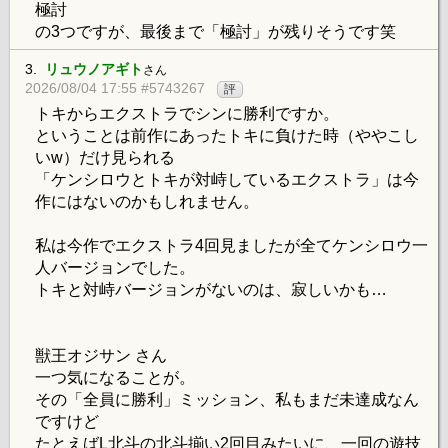
極討
の3つですが、最後まで「極討」が残りそうです笑
3.
リュウノアギト
さん
2026/08/04 17:55 #5743267
評
トキからエクストラでシンに勝利ですか。
ということは前作にあったトキに負けた時（ややこし
いw）だけ見られる
「ケンシロウとトキが対峙しているエクストラ」は今
作にはないのかもしれません。
私は今作でエクストラ4回見ましたが全てケンシロウ一
人バージョンでした。
トキと対峙バージョンがないのは、寂しいかも…
獣王オジサン さん
一つ気になることが。
その「全員に勝利」ミッション、私もまだ未達成なん
ですけど
たとえばL北斗の北斗揃い2回目みたいに、一回の遊技