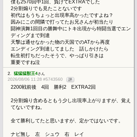
僕も2570回中1回、負けてEXTRAでした
2分割煽りでも見たことないです
初代はもうちょっと出現率高かったですよね？
因みにこの間隣で打ってたお兄さんが初当たり
闘神演舞1回目の勝舞中にトキ出現から特闘当選でエン
ディングまで到達
天撃は通せなかった物の天国でのATから再度
エンディング到達してました 話しかけたら
転生初打ちだったそうで、やっぱり引きは
重要ですね泣
2.
猛猛猛獣王4
さん
2026/08/06 11:28 #5743560
評
2200戦前後 4回 勝利2 EXTRA2回
2分割煽り含めるともう少し出現率上がりますが、覚え
てないですね。
全て勝利してたと思いますが、定かではないです。
ナビ無し 左 シュウ 右 レイ