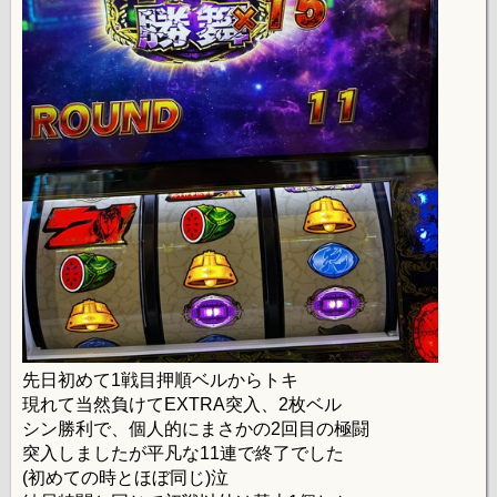
先日初めて1戦目押順ベルからトキ
現れて当然負けてEXTRA突入、2枚ベル
シン勝利で、個人的にまさかの2回目の極闘
突入しましたが平凡な11連で終了でした
(初めての時とほぼ同じ)泣