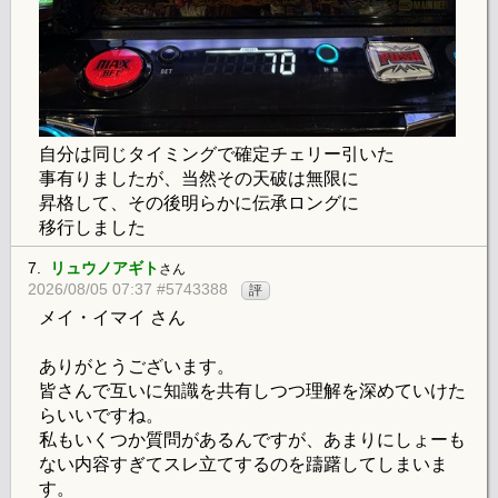
自分は同じタイミングで確定チェリー引いた
事有りましたが、当然その天破は無限に
昇格して、その後明らかに伝承ロングに
移行しました
7.
リュウノアギト
さん
2026/08/05 07:37 #5743388
評
メイ・イマイ さん
ありがとうございます。
皆さんで互いに知識を共有しつつ理解を深めていけた
らいいですね。
私もいくつか質問があるんですが、あまりにしょーも
ない内容すぎてスレ立てするのを躊躇してしまいま
す。