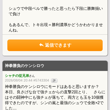
シュウで中段ベルで勝ったと思ったら下段に勝舞揃い
で負け
もあるんで、トキ出現＝勝利濃厚かどうかわかりませ
んね。
返信できます
神拳勝負のケンシロウ
シャチの従兄弟
さん
2026/08/04 20:44 #5743304
評
神拳勝負のケンシロウにモードはあると思いますか？
本日、良さげな台で強チェからの直撃2回とり、 さらに
はその闘神中にも強チェが落ちて、両方とも玉を10個獲
得できたのですが、シンの嵐と最強のシュウで全敗×2で
した…