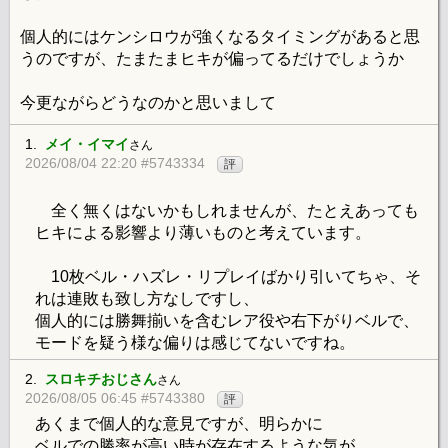
個人的にはケンシロウが強くなるタイミングがあると思
うのですが、たまたまヒキが偏ってるだけでしょうか
今更ながらどうなのかと思いまして
1.
メイ・イマイ
さん
2026/08/04 22:20 #5743334
評
全く無くはないかもしれませんが、たとえあっても
ヒキによる影響より薄いものと考えています。
10枚ベル・ハズレ・リプレイばかり引いてちゃ、そ
れは連敗も致し方なしですし、
個人的には勝舞揃いを含むレア役や右下がりベルで、
モードを疑う様な偏りは感じてないですね。
2.
スロキチおじさん
さん
2026/08/05 06:45 #5743380
評
あくまで個人的な意見ですが、明らかに
ベルでの勝率が高い時が存在するような気が