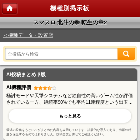
機種別掲示板
スマスロ 北斗の拳 転生の章2
＜機種データ・設置店
AI投稿まとめ β版
AI機種評価
極討モードや天撃システムなど独自性の高いゲーム性が評価
されている一方、継続率90%でも平均11連程度という出玉性
能には期待値とのギャップを感じる声もある。朝一判別やあ
べし短縮など攻略要素は豊富で、やり込み派には好評。ユー
もっと見る
ザー間で活発な情報交換が行われており、コミュニティ形成
に成功している機種と言える。
最近の投稿をもとにAIがまとめた内容を表示しています。試験的な導入であり、情報の精
度を保証するものではありません。投稿全文と併せてご確認ください。