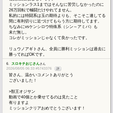
ミッションラス1まではそんなに苦労しなかったのに
26万回転で極闘だけやれてません。
私的には特闘系は玉の期待よりも、そこそこ連してる
間に有利切りに近づけてもらう方に期待してます。
ちなみにvsケンシロウ特殊系（シン～アミバ）も
未だ無し。
コレがミッションじゃなくて良かったです。
リュウノアギトさん、全員に勝利ミッションは過去に
勝ってればOKです。
6.
スロキチおじさん
さん
2026/08/05 06:33 #5743376
評
皆さん、温かいコメントありがとう
ございました！
>獣王オジサン
動画で40個とか乗せてるのは見たこと
有りますよ
ミッションクリアおめでとうございます！