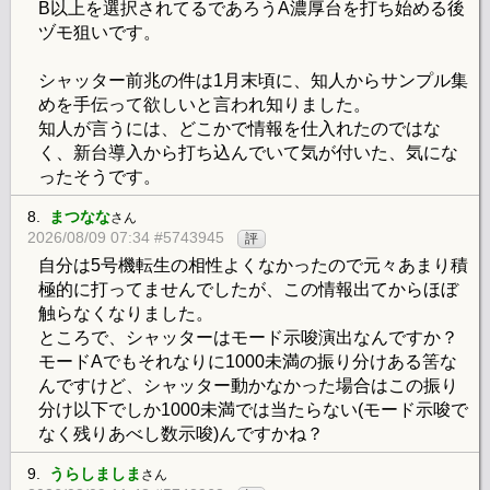
B以上を選択されてるであろうA濃厚台を打ち始める後
ヅモ狙いです。
シャッター前兆の件は1月末頃に、知人からサンプル集
めを手伝って欲しいと言われ知りました。
知人が言うには、どこかで情報を仕入れたのではな
く、新台導入から打ち込んでいて気が付いた、気にな
ったそうです。
8.
まつなな
さん
2026/08/09 07:34 #5743945
評
自分は5号機転生の相性よくなかったので元々あまり積
極的に打ってませんでしたが、この情報出てからほぼ
触らなくなりました。
ところで、シャッターはモード示唆演出なんですか？
モードAでもそれなりに1000未満の振り分けある筈な
んですけど、シャッター動かなかった場合はこの振り
分け以下でしか1000未満では当たらない(モード示唆で
なく残りあべし数示唆)んですかね？
9.
うらしましま
さん