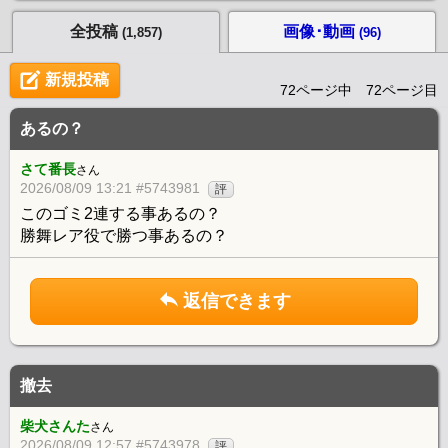
全投稿
画像･動画
(1,857)
(96)
新規投稿
72ページ中 72ページ目
あるの？
さて番長
さん
2026/08/09 13:21 #5743981
評
このゴミ2連する事あるの？
勝舞レア役で勝つ事あるの？
返信できます
撤去
柴犬さんた
さん
2026/08/09 12:57 #5743978
評