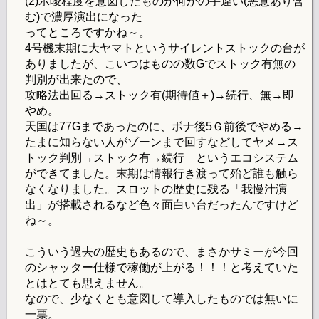
(2)示唆程度を意図したものが何かの手違い(悪意あり含
む)で濃厚演出になった
ってところですかね～。
4号機末期に大ヤマトというサイレントストックの台が
ありましたが、こいつはものの数Gでストック有無の
判別が出来たので、
攻略法出回る→ストック有(期待値＋)→続行、無→即
やめ。
天国は77Gまであったのに、ボナ後5Ｇ前後でやめる→
たまに知らない人がゾーンまで回すなどしてヤメ→ス
トック判別→ストック有→続行 というエコシステム
ができてました。末期は情報行き渡って殆ど誰も触ら
なくなりました。スロットの歴史に残る「我慢汁演
出」が搭載されるなど色々面白い台だったんですけど
ね～。
こういう過去の歴史もあるので、まさかサミーが今回
のシャッター仕様で稼働が上がる！！！と考えていた
とはとても思えません。
なので、少なくとも意図して導入したものでは無いに
一票。