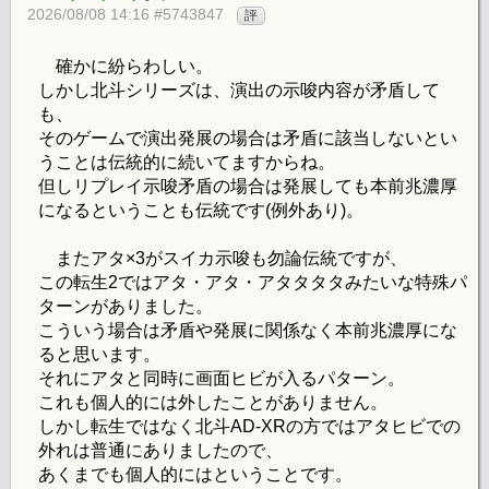
2026/08/08 14:16 #5743847
評
確かに紛らわしい。
しかし北斗シリーズは、演出の示唆内容が矛盾して
も、
そのゲームで演出発展の場合は矛盾に該当しないとい
うことは伝統的に続いてますからね。
但しリプレイ示唆矛盾の場合は発展しても本前兆濃厚
になるということも伝統です(例外あり)。
またアタ×3がスイカ示唆も勿論伝統ですが、
この転生2ではアタ・アタ・アタタタタみたいな特殊パ
ターンがありました。
こういう場合は矛盾や発展に関係なく本前兆濃厚にな
ると思います。
それにアタと同時に画面ヒビが入るパターン。
これも個人的には外したことがありません。
しかし転生ではなく北斗AD-XRの方ではアタヒビでの
外れは普通にありましたので、
あくまでも個人的にはということです。