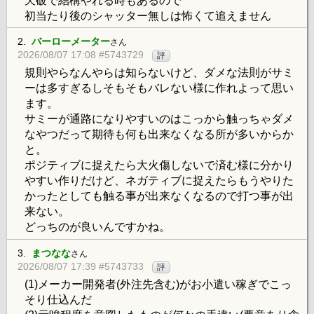
天破で結構やれる時もあるので
初当たり後のシャッター無しは怖くて追えません
2.
バーローメーター
さん
2026/08/07 17:08 #5743729
評
規則やらなんやらは知らないけど、ダメな法則がサミ
ーは多すぎるしそもそもバレない様に作れよって思い
ます。
サミーが通路になりやすいのはこっから触っちゃダメ
なやつだって期待も何も出来なくなる所が多いからか
と。
ポジティブに捉えたら大火傷しないで済む様に分かり
やすい作りだけど、ネガティブに捉えたらもうやりた
かったとしても触る事が出来なくなるので打つ事が出
来ない。
どっちのが良いんですかね。
3.
まつなな
さん
2026/08/07 17:39 #5743733
評
(1)メーカー開発者(外注先含む)がお小遣い稼ぎでこっ
そり仕込んだ