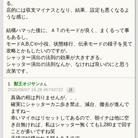
る。
店的には収支マイナスとなり、結果、設定も悪くなるよ
うな感じ。
結構ハマった後に、ＡＴのモードが良く、まくるって事
もあるし。
モードA,B,Cや小役、状態移行、伝承モードの様子を見て
攻略とかもしたいのですが。
シャッター演出の法則の効果が大きすぎる。
シャッター演出の法則なんか、なければ良いのにと思う
次第です。
1.
獣王オジサン
さん
2026/08/07 16:28 #5743722
評
真偽の程は判りませんが、、、
確実にシャッターカニ歩き禁止、減台、撤去が進んで
ますね～
幸いマイホはリセットしてあるので、朝イチは他に空
き台無ければ、私はシャッター無くても1,280まで回す
ことが多いですね笑