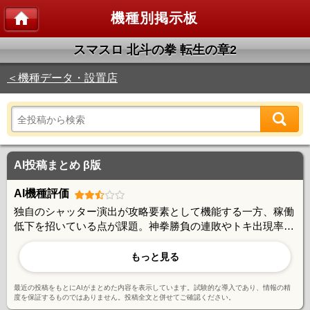
機種別掲示板
スマスロ 北斗の拳 転生の章2
＜機種データ・設置店
AI投稿まとめ β版
AI機種評価
独自のシャッター演出が攻略要素として機能する一方、稼働
低下を招いている点が課題。神拳勝負の連敗やトキ出現率の
低さに不満の声もあるが、天破システムや伝承モードなど戦
略性は評価されており、引き次第で大きく化ける可能性を秘
もっと見る
めた機種との意見が多い。
最近の投稿をもとにAIがまとめた内容を表示しています。試験的な導入であり、情報の精
度を保証するものではありません。投稿全文と併せてご確認ください。