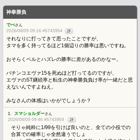
神拳勝負
でべ
さん
2026/08/09 09:16 #5743954
評
それなりに打ってきて思ったことですが、
タマを多く持ってるほど1個辺りの勝率は悪いですね。
おそらくベルとハズレの勝率に差があるのかなー。
パチンコエヴァ15を死ぬほど打ってるのですが、
エヴァのST継続率と転生の神拳勝負負け率が一緒だと思
えないんですよねえ。
みなさんの体感はいかがでしょうか？
1.
スマショルダー
さん
2026/08/09 09:46 #5743959
評
そりゃ純粋に1/99を引けば良いのと、全ての小役での
合算での確率じゃ全然違うでしょ