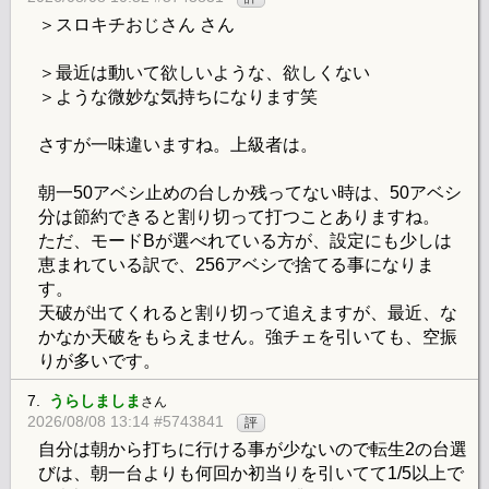
＞スロキチおじさん さん
＞最近は動いて欲しいような、欲しくない
＞ような微妙な気持ちになります笑
さすが一味違いますね。上級者は。
朝一50アベシ止めの台しか残ってない時は、50アベシ
分は節約できると割り切って打つことありますね。
ただ、モードBが選べれている方が、設定にも少しは
恵まれている訳で、256アベシで捨てる事になりま
す。
天破が出てくれると割り切って追えますが、最近、な
かなか天破をもらえません。強チェを引いても、空振
りが多いです。
7.
うらしましま
さん
2026/08/08 13:14 #5743841
評
自分は朝から打ちに行ける事が少ないので転生2の台選
びは、朝一台よりも何回か初当りを引いてて1/5以上で