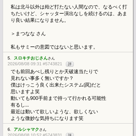
私は北斗以外は殆ど打たない人間なので、なるべく打
ちたいけど、シャッター演出なしを続けるのは、あま
り良い結果になりません。
＞まつなな さん
私もサミーの意図ではないと思います。
5.
スロキチおじさん
さん
2026/08/08 09:31 #5743821
評
でも前回あべし残りとか天破速当たりで
見れない事多く無いですか？
僕はけっこう良く出来たシステム(罠)だと
思いますよ笑
動いても900手前まで持って行かれる可能性
有るし...
最近は動いて欲しいような、欲しくない
ような微妙な気持ちになります笑
6.
アルシャマク
さん
2026/08/08 10:52 #5743831
評